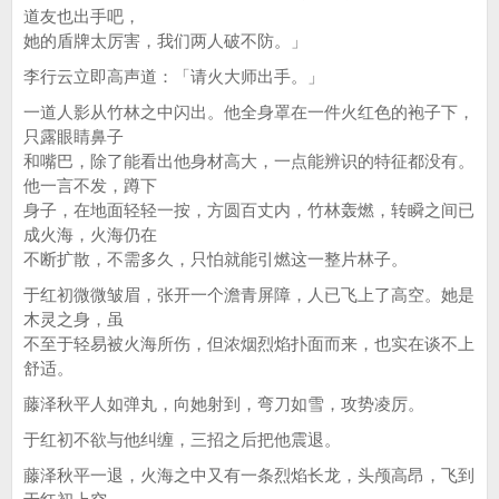
道友也出手吧，
她的盾牌太厉害，我们两人破不防。」
李行云立即高声道：「请火大师出手。」
一道人影从竹林之中闪出。他全身罩在一件火红色的袍子下，
只露眼睛鼻子
和嘴巴，除了能看出他身材高大，一点能辨识的特征都没有。
他一言不发，蹲下
身子，在地面轻轻一按，方圆百丈内，竹林轰燃，转瞬之间已
成火海，火海仍在
不断扩散，不需多久，只怕就能引燃这一整片林子。
于红初微微皱眉，张开一个澹青屏障，人已飞上了高空。她是
木灵之身，虽
不至于轻易被火海所伤，但浓烟烈焰扑面而来，也实在谈不上
舒适。
藤泽秋平人如弹丸，向她射到，弯刀如雪，攻势凌厉。
于红初不欲与他纠缠，三招之后把他震退。
藤泽秋平一退，火海之中又有一条烈焰长龙，头颅高昂，飞到