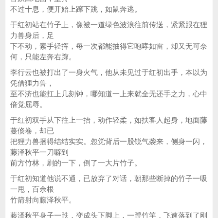
不过十息，便开始上蹿下跳，如鼠奔逃。
于红初站在竹子上，像被一道绿色波浪往前传送，紧紧跟在狸
力兽身后，足
下不动，素手轻挥，每一次都能抽得它咆哮如雷，却又无可奈
何，只能左奔右蹿。
李行云也被打出了一身火气，他从未见过于红初出手，本以为
凭借狸力兽，
至不济也能扛上几刻钟，哪知道一上来就全无还手之力，心中
倍觉屈辱。
于红初双手从下往上一抬，动作轻柔，如扶客人起身，地面藤
蔓倏卷，却已
把狸力兽捆得结结实实。忽觉背后一股锐气袭来，侧身一闪，
藤泽秋平一刀噼到
前方竹林，刷的一下，倒了一大片竹子。
于红初知道他说不通，已放弃了对话，朝那些断掉的竹子一吸
一甩，百余根
竹箭射向藤泽秋平。
藤泽秋平身子一跌，变成头下脚上，一蹬竹竿，飞速落到了刚