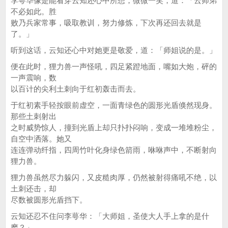
李萼华像是能看穿云知还心中所想，微微一笑，道：「云师弟
不必如此。胜
败乃兵家常事，吸取教训，努力修炼，下次再还回去就是
了。」
听到这话，云知还心中对她更是敬爱，道：「师姐说的是。」
便在此时，狸力兽一声怪吼，四足紧蹬地面，嘴如大炮，砰的
一声震响，数
以百计的尖利土刺向于红初轰击而去。
于红初素手轻按眼前虚空，一面青绿色的圆形光盾倏然现身。
那些土刺射出
之时威势惊人，撞到光盾上却只扑扑闷响，变成一堆堆粉尘，
自空中洒落。她又
连连弹动纤指，四周竹叶化身绿色箭雨，咻咻声中，不断射向
狸力兽。
狸力兽虽然尽力躲闪，又皮糙肉厚，仍然被射得痛吼不绝，以
土刺还击，却
尽数被圆形光盾挡下。
云知还忍不住问李萼华：「大师姐，圣使大人手上拿的是什
麽？」