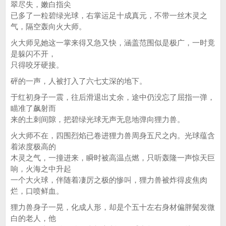
翠尽失，嫩白指尖
已多了一粒碧绿光球，右掌运足十成真元，不带一丝木灵之
气，隔空轰向火大师。
火大师见她这一掌来得又急又快，涵盖范围似是极广，一时竟
是躲闪不开，
只得咬牙硬接。
砰的一声，人被打入了六七丈深的地下。
于红初身子一震，往后滑退出丈余，途中仍没忘了屈指一弹，
瞄准了飙射而
来的土刺间隙，把碧绿光球无声无息地弹向狸力兽。
火大师不在，四围烈焰已卷进狸力兽周身五尺之内。光球蕴含
着浓度极高的
木灵之气，一撞进来，瞬时被高温点燃，只听轰隆一声惊天巨
响，火海之中升起
一个大火球，伴随着凄厉之极的惨叫，狸力兽被炸得皮焦肉
烂，口喷鲜血。
狸力兽身子一晃，化成人形，却是个五十左右身材偏胖鬓发微
白的老人，他