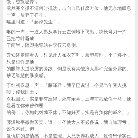
慢，忽旋忽停，
竟然完全摸不清何时抵达，击向自己什麽方位，他无奈地叹息
一声，放弃了挣扎，
嘴里叫道：「藤泽先生！」
咻的一声，一道人影从李行云左侧地下飞出，狭长弯刀一挥，
已把竹叶噼成
了两半，随即抱臂站在李行云身侧。
云知还定睛看去，只见此人布衣芒鞋，脸型瘦削，个子矮小，
只是也许是他
的眼神太过凌厉的缘故，倒是没有其他浪人那种完全外露的、
缺乏智慧的暴戾感。
于红初叹息一声：「藤泽君，我早已说过，令兄当年受人挑
唆，侵我国土，
杀我国民，实是罪有应得，死有余辜，三年前我放你一马，便
是看在你未曾作恶
的份上，你如此纠缠不休，不知好歹，实是有负你的威名。」
藤泽秋平微微苦笑，道：「圣使大人不必多说，我自知理亏，
说你不过。但
复仇讲的是情感，不是道理。大兄抚养我成人，这份恩情实已