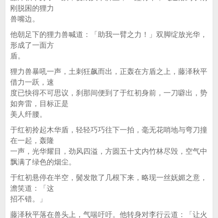
刚脱困的狸力
兽嘴边。
他朝足下的狸力兽喊道：「助我一臂之力！」双脚绽放光华，
形成了一面方
盾。
狸力兽暴吼一声，土刺狂飙而出，正轰在方盾之上，藤泽秋平
借力一跃，速
度已快得不可思议，刹那间便到了于红初身前，一刀噼出，势
如奔雷，目标正是
美人纤腰。
于红初拎起木华盾，轻轻巧巧往下一拍，毫无花哨地与弯刀撞
在一起，轰隆
一声，光华耀目，劲风四溢，方圆五十丈内竹林尽毁，空气中
飘满了绿色的烟尘。
于红初悬停在半空，鬓发散了几根下来，略现一丝妩媚之意，
澹笑道：「这
招不错。」
藤泽秋平落在兽头上，气喘吁吁。他转身对李行云道：「让火