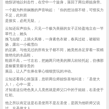
他惊讶地以剑击竹，在空中一个旋身，落回了两位师姐身旁。
一个颇为矜持娴雅的声音响起：「你的想法很不错，可惜实力
不足，此剑若
是接实，必死无疑。」
云知还应声抬头，只见一个极为美丽的女子正轻盈地立在一竿
翠竹上，她头
挽飞仙髻，上插火凤簪，一身素色衣裙，春风过处，裙裾轻
扬，露出一小截雪白
的足踝。与他见过的所有女子都不同，她竟然赤足穿着一双精
致绝伦的水晶鞋，
鞋跟不高，一寸左右，把她两只绝美的脚儿轻轻托起，彷佛那
是橱窗里最珍贵的
展品，让人产生捧在掌心细细赏玩的冲动。
云知还看得心旌荡漾，忽听两位师姐惊喜地叫道：「圣使大
人！」心中一震，
才知道这位绝色美人儿竟然就是师父口中的于姐姐，右圣使于
红初。
他之所以肯定这是右圣使而不是左圣使，是因为他听师父说
过，左圣使大人