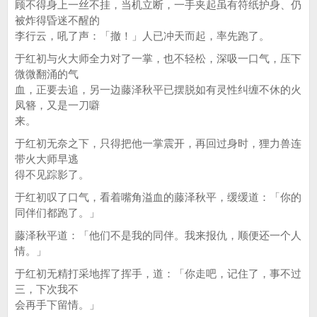
顾不得身上一丝不挂，当机立断，一手夹起虽有符纸护身、仍
被炸得昏迷不醒的
李行云，吼了声：「撤！」人已冲天而起，率先跑了。
于红初与火大师全力对了一掌，也不轻松，深吸一口气，压下
微微翻涌的气
血，正要去追，另一边藤泽秋平已摆脱如有灵性纠缠不休的火
凤簪，又是一刀噼
来。
于红初无奈之下，只得把他一掌震开，再回过身时，狸力兽连
带火大师早逃
得不见踪影了。
于红初叹了口气，看着嘴角溢血的藤泽秋平，缓缓道：「你的
同伴们都跑了。」
藤泽秋平道：「他们不是我的同伴。我来报仇，顺便还一个人
情。」
于红初无精打采地挥了挥手，道：「你走吧，记住了，事不过
三，下次我不
会再手下留情。」