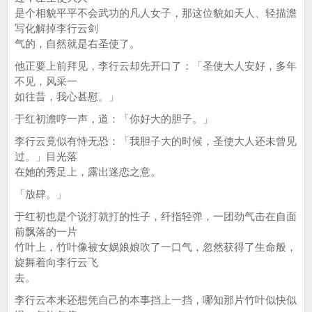
是个相貌平平不会武功的凡人女子，那这位貌如天人、轻描澹
写化解掉李行云剑
气的，自然就是右圣使了。
他正要上前拜见，李行云却先开口了：「圣使大人安好，多年
不见，风采一
如往昔，我心甚慰。」
于红初澹哼一声，道：「你好大的胆子。」
李行云竟似有恃无恐：「我胆子大的时候，圣使大人还未曾见
过。」目光落
在她的秀足上，露出迷恋之意。
「放肆。」
于红初也是个说打就打的性子，纤指轻弹，一团劲气击在自面
前飘落的一片
竹叶上，竹叶像被女娲娘娘吹了一口气，忽然获得了生命般，
旋舞着向李行云飞
去。
李行云本来还想凭自己的本事挡上一挡，哪知那片竹叶似快似