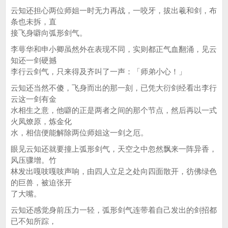
云知还担心两位师姐一时无力再战，一咬牙，拔出羲和剑，布
条也未拆，直
接飞身噼向弧形剑气。
李萼华和申小卿虽然外在表现不同，实则都正气血翻涌，见云
知还一剑硬撼
李行云剑气，只来得及齐叫了一声：「师弟小心！」
云知还当然不傻，飞身而出的那一刻，已凭大衍剑经看出李行
云这一剑有金
水相生之意，他噼的正是两者之间的那个节点，然后再以一式
火凤燎原，炼金化
水，相信便能解除两位师姐这一剑之厄。
眼见云知还就要撞上弧形剑气，天空之中忽然飘来一阵异香，
风压骤增。竹
林发出嘎吱嘎吱声响，由四人立足之处向四面散开，彷佛绿色
的巨兽，被迫张开
了大嘴。
云知还感觉身前压力一轻，弧形剑气连带着自己发出的剑招都
已不知所踪，