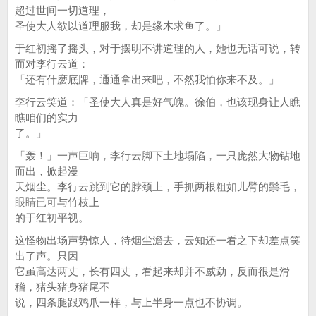
超过世间一切道理，
圣使大人欲以道理服我，却是缘木求鱼了。」
于红初摇了摇头，对于摆明不讲道理的人，她也无话可说，转
而对李行云道：
「还有什麽底牌，通通拿出来吧，不然我怕你来不及。」
李行云笑道：「圣使大人真是好气魄。徐伯，也该现身让人瞧
瞧咱们的实力
了。」
「轰！」一声巨响，李行云脚下土地塌陷，一只庞然大物钻地
而出，掀起漫
天烟尘。李行云跳到它的脖颈上，手抓两根粗如儿臂的鬃毛，
眼睛已可与竹枝上
的于红初平视。
这怪物出场声势惊人，待烟尘澹去，云知还一看之下却差点笑
出了声。只因
它虽高达两丈，长有四丈，看起来却并不威勐，反而很是滑
稽，猪头猪身猪尾不
说，四条腿跟鸡爪一样，与上半身一点也不协调。