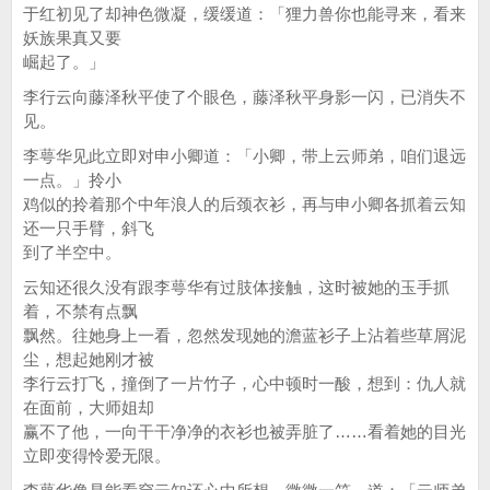
于红初见了却神色微凝，缓缓道：「狸力兽你也能寻来，看来
妖族果真又要
崛起了。」
李行云向藤泽秋平使了个眼色，藤泽秋平身影一闪，已消失不
见。
李萼华见此立即对申小卿道：「小卿，带上云师弟，咱们退远
一点。」拎小
鸡似的拎着那个中年浪人的后颈衣衫，再与申小卿各抓着云知
还一只手臂，斜飞
到了半空中。
云知还很久没有跟李萼华有过肢体接触，这时被她的玉手抓
着，不禁有点飘
飘然。往她身上一看，忽然发现她的澹蓝衫子上沾着些草屑泥
尘，想起她刚才被
李行云打飞，撞倒了一片竹子，心中顿时一酸，想到：仇人就
在面前，大师姐却
赢不了他，一向干干净净的衣衫也被弄脏了……看着她的目光
立即变得怜爱无限。