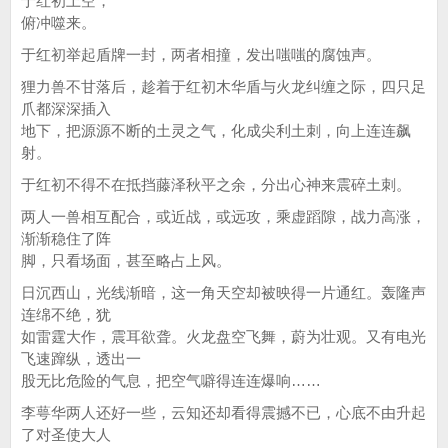
于红初上空，
俯冲噬来。
于红初举起盾牌一封，两者相撞，发出嗤嗤的腐蚀声。
狸力兽不甘落后，趁着于红初木华盾与火龙纠缠之际，四只足
爪都深深插入
地下，把源源不断的土灵之气，化成尖利土刺，向上连连飙
射。
于红初不得不在抵挡藤泽秋平之余，分出心神来震碎土刺。
两人一兽相互配合，或近战，或远攻，乘虚蹈隙，战力高涨，
渐渐稳住了阵
脚，只看场面，甚至略占上风。
日沉西山，光线渐暗，这一角天空却被映得一片通红。轰隆声
连绵不绝，犹
如雷霆大作，震耳欲聋。火龙盘空飞舞，蔚为壮观。又有电光
飞速蹿纵，透出一
股无比危险的气息，把空气噼得连连爆响……
李萼华两人还好一些，云知还却看得震撼不已，心底不由升起
了对圣使大人