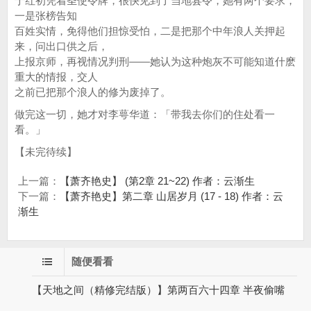
于红初凭着圣使令牌，很快见到了当地县令，她有两个要求，
一是张榜告知
百姓实情，免得他们担惊受怕，二是把那个中年浪人关押起
来，问出口供之后，
上报京师，再视情况判刑——她认为这种炮灰不可能知道什麽
重大的情报，交人
之前已把那个浪人的修为废掉了。
做完这一切，她才对李萼华道：「带我去你们的住处看一
看。」
【未完待续】
上一篇：
【萧齐艳史】 (第2章 21~22) 作者：云渐生
下一篇：
【萧齐艳史】第二章 山居岁月 (17 - 18) 作者：云
渐生
随便看看
【天地之间（精修完结版）】第两百六十四章 半夜偷嘴