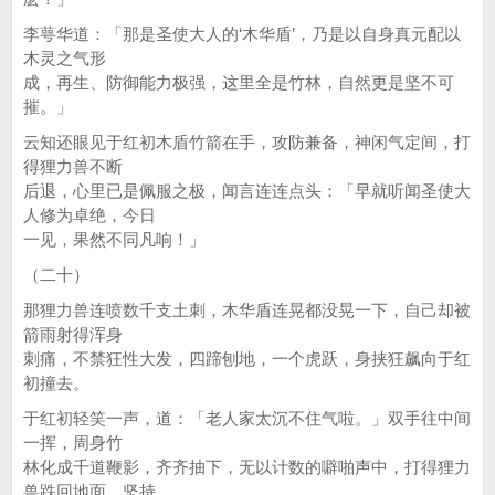
李萼华道：「那是圣使大人的‘木华盾’，乃是以自身真元配以
木灵之气形
成，再生、防御能力极强，这里全是竹林，自然更是坚不可
摧。」
云知还眼见于红初木盾竹箭在手，攻防兼备，神闲气定间，打
得狸力兽不断
后退，心里已是佩服之极，闻言连连点头：「早就听闻圣使大
人修为卓绝，今日
一见，果然不同凡响！」
（二十）
那狸力兽连喷数千支土刺，木华盾连晃都没晃一下，自己却被
箭雨射得浑身
刺痛，不禁狂性大发，四蹄刨地，一个虎跃，身挟狂飙向于红
初撞去。
于红初轻笑一声，道：「老人家太沉不住气啦。」双手往中间
一挥，周身竹
林化成千道鞭影，齐齐抽下，无以计数的噼啪声中，打得狸力
兽跌回地面，坚持