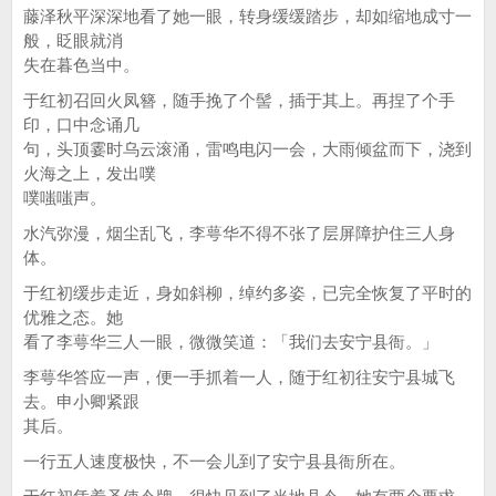
藤泽秋平深深地看了她一眼，转身缓缓踏步，却如缩地成寸一
般，眨眼就消
失在暮色当中。
于红初召回火凤簪，随手挽了个髻，插于其上。再捏了个手
印，口中念诵几
句，头顶霎时乌云滚涌，雷鸣电闪一会，大雨倾盆而下，浇到
火海之上，发出噗
噗嗤嗤声。
水汽弥漫，烟尘乱飞，李萼华不得不张了层屏障护住三人身
体。
于红初缓步走近，身如斜柳，绰约多姿，已完全恢复了平时的
优雅之态。她
看了李萼华三人一眼，微微笑道：「我们去安宁县衙。」
李萼华答应一声，便一手抓着一人，随于红初往安宁县城飞
去。申小卿紧跟
其后。
一行五人速度极快，不一会儿到了安宁县县衙所在。