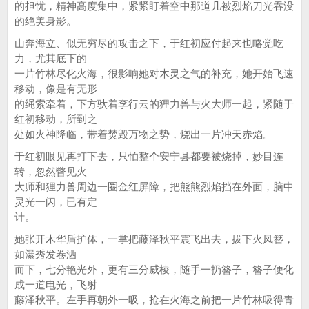
的担忧，精神高度集中，紧紧盯着空中那道几被烈焰刀光吞没
的绝美身影。
山奔海立、似无穷尽的攻击之下，于红初应付起来也略觉吃
力，尤其底下的
一片竹林尽化火海，很影响她对木灵之气的补充，她开始飞速
移动，像是有无形
的绳索牵着，下方驮着李行云的狸力兽与火大师一起，紧随于
红初移动，所到之
处如火神降临，带着焚毁万物之势，烧出一片冲天赤焰。
于红初眼见再打下去，只怕整个安宁县都要被烧掉，妙目连
转，忽然瞥见火
大师和狸力兽周边一圈金红屏障，把熊熊烈焰挡在外面，脑中
灵光一闪，已有定
计。
她张开木华盾护体，一掌把藤泽秋平震飞出去，拔下火凤簪，
如瀑秀发卷洒
而下，七分艳光外，更有三分威棱，随手一扔簪子，簪子便化
成一道电光，飞射
藤泽秋平。左手再朝外一吸，抢在火海之前把一片竹林吸得青