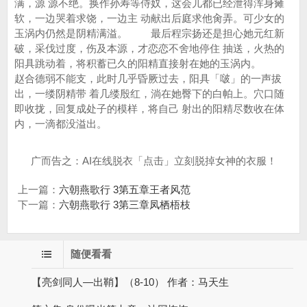
满，源 源不绝。换作孙寿等侍奴，这会儿都已经泄得浑身瘫
软，一边哭着求饶，一边主 动献出后庭求他肏弄。可少女的
玉涡内仍然是阴精满溢。 最后程宗扬还是担心她元红新
破，采伐过度，伤及本源，才恋恋不舍地停住 抽送，火热的
阳具跳动着，将积蓄已久的阳精直接射在她的玉涡内。
赵合德弱不能支，此时几乎昏厥过去，阳具「啵」的一声拔
出，一缕阴精带 着几缕殷红，淌在她臀下的白帕上。穴口随
即收拢，回复成处子的模样，将自己 射出的阳精尽数收在体
内，一滴都没溢出。
广而告之：AI在线脱衣「点击」立刻脱掉女神的衣服！
上一篇：
六朝燕歌行 3第五章王者风范
下一篇：
六朝燕歌行 3第三章凤栖梧枝
随便看看
【亮剑同人—出鞘】（8-10） 作者：马天生