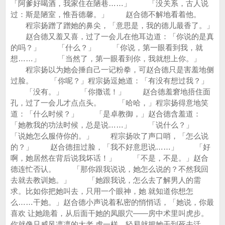
「阿爹好喝酒，我家住在陋巷……」 「没关系，古人说
过：斯是陋室，惟吾德馨。」 赵合德不解地看着他。
程宗扬蹭了蹭她的鼻尖，「意思是，我的德儿最香了。」
赵合德又羞又喜，过了一会儿在他耳边道：「你说的是真
的吗？」 「什么？」 「你说，第一眼看到我，就
想……」 「当然了，第一眼看到你，我就想上你。」
程宗扬以为她会捶自己一记粉拳，可赵合德只是害羞地侧
过脸。 「你呢？」程宗扬逗她道：「有没有想过我？」
「没有。」 「你撒谎！」 赵合德羞窘地捂住面
孔，过了一会儿才点点头。 「哈哈，」程宗扬得意地笑
道：「什么时候？」 「是卓教御，」赵合德含羞道：
「她教我的功法时候，总是说……」 「说什么？」
「说她怎么服侍你的。」 程宗扬吹了声口哨，「怎么说
的？」 赵合德扭过脸，「我不好意思说……」 「好
啊，她居然在背后说我坏话！」 「不是，不是。」赵合
德连忙否认。 「那你跟我说说，她怎么说的？不然我回
去就去教训她。」 「她跟我说，怎么去了解男人的需
求。比如你把她叫去，只用一个眼神，她 就知道你想怎
么……干她。」赵合德小声说着私密的悄悄话，「她说，你最
喜欢 让她跪着，从后面干她的凤眼穴——房中术里叫虎步。
你就像只威风凛凛的大老 虎一样，轻易就把她干到死去活