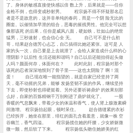
了。身体的敏感直接使快感以倍 数上升，后果就是——任你
金枪不倒，也得变成秒射男。 程宗扬不得不怀疑那名忍
者是不是故意的，这并非单纯的春药，而是一个阴 险无比的
圈套。以催情加早泄的组合，恶毒的摧残男性。他完全可以想
像那该死 的后果，任你是威风八面，硬如铁，壮如山的绝世
猛男，三秒速射，也会信心全 无。 自己可不是什么初
哥，结果赵合德芳心忐忑，自己搞得比她还紧张。这可是 人
家的头一次，自己要是上去就泄了，会给人家造成什么样的心
理阴影？以后性 生活还能和谐吗？自己以后还能抬得起头做
人吗？颜面何存，体面何在？ 此时此刻，程宗扬对那个
该死的忍者深深地恨到了骨子里——这也太阴险了 啊！混
蛋！ 自己现在唯一能指望的，就是自家已经坚持了两
天，毫不动摇的兄弟，能够 发扬坚韧不拔的作风，继续坚持
下去，即使秒射也得硬挺着。另外还要祈祷鼎炉 的效果别那
么好，自家的百炼精钢千万别刚进了鼎炉就化了。 一股
香暖的气息飘来，带着少女的体温和香气，使人肾上腺激素瞬
间激增。 程宗扬抬起眼，顿时呆住。 赵合德缝紧的衣衫
已经拆开，她坐在那里，绯红的面孔含着羞意，就像一株 空
谷幽兰，香气四溢。 程宗扬揽住她的纤腰，少女娇躯微
微一颤，然后软了下来。 程宗扬低头吻住她娇美的红