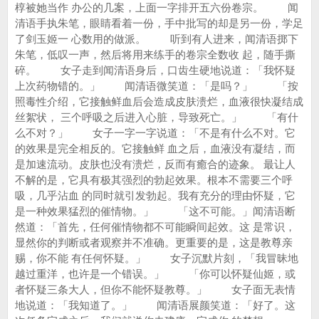
椁被她当作 办公的几案，上面一字排开五六份卷宗。 闻
清语手执朱笔，眼睛看着一份，手中批写的却是另一份，学足
了剑玉姬一 心数用的做派。 听到有人进来，闻清语掷下
朱笔，低叹一声，然后将用来练手的卷宗全数收 起，随手撕
碎。 女子走到闻清语身后，口齿生硬地说道：「我怀疑
上次药物错的。」 闻清语微笑道：「是吗？」 「按
照毒性介绍，它接触鲜血后会造成皮肤溃烂，血液很快凝结成
丝絮状， 三个呼吸之后进入心脏，导致死亡。」 「有什
么不对？」 女子一字一字说道：「不是有什么不对。它
的效果是完全相反的。它接触鲜 血之后，血液没有凝结，而
是加速流动。皮肤也没有溃烂，反而有癒合的迹象。 最让人
不解的是，它具有极其强烈的勃起效果。根本不需要三个呼
吸，几乎沾血 的同时就引发勃起。我有充分的理由怀疑，它
是一种效果猛烈的催情物。」 「这不可能。」闻清语断
然道：「首先，任何催情物都不可能瞬间起效。这 是常识，
显然你的判断或者观察并不准确。更重要的是，这是教尊亲
赐，你不能 有任何怀疑。」 女子沉默片刻，「我冒昧地
越过重洋，也许是一个错误。」 「你可以怀疑仙姬，或
者怀疑三条大人，但你不能怀疑教尊。」 女子面无表情
地说道：「我知道了。」 闻清语展颜笑道：「好了。这