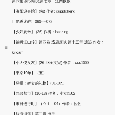
第六集 身份曝光第七章 法网恢恢
【洛阳迎春院】(完) 作者: cupidcheng
〖艳香迷醉〗069----072
【少妇夏禾】 (36) 作者：haozing
【锦绣江山传】第四卷 逐鹿鏖战 第十五章 遗迹 作者：
killcarr
【小天使女友】(26-28全文完) 作者：ccc1999
【東京10年】（五）
【绿帽：娇妻的礼物】(91-105)
【罪恶都市】(10-13) 作者：小女纸02
【末日进行时】（０１－04）作者：佐佐
【欲海逍遥】第二章 出手