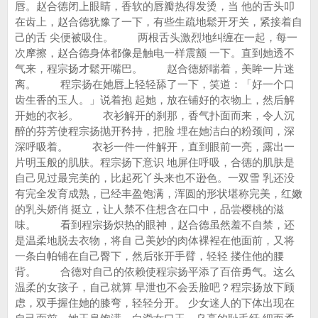
唇。赵合德闭上眼睛，香软的唇瓣热得发烫，当 他的舌头叩
在齿上，赵合德犹豫了一下，有些生疏地鬆开牙关，紧接着自
己的舌 尖便被吸住。 两根舌头激烈地纠缠在一起，每一
次摩擦，赵合德身体都像是触电一样震颤 一下。直到她透不
气来，程宗扬才鬆开嘴巴。 赵合德娇喘着，美眸一片迷
离。 程宗扬在她唇上轻轻舔了一下，笑道：「好一个口
齿生香的玉人。」说着抱 起她，放在铺好的衣物上，然后解
开她的衣衫。 衣衫解开的刹那，香气扑面而来，令人沉
醉的芬芳使程宗扬抛开矜持，把脸 埋在她洁白的粉颈间，深
深呼吸着。 衣衫一件一件解开，直到眼前一亮，露出一
片明玉般的肌肤。程宗扬下意识 地屏住呼吸，合德的肌肤是
自己见过最完美的，比起死丫头来也不逊色。一双雪 乳还没
有完全发育成熟，已经丰盈饱满，浑圆的形状堪称完美，红嫩
的乳头娇俏 挺立，让人禁不住想含在口中，品尝樱桃的滋
味。 看到程宗扬炽热的眼神，赵合德虽然羞不自禁，还
是温柔地脱去衣物，将自 己美妙的肉体裸裎在他面前，又将
一条白帕铺在自己臀下，然后张开手臂，轻轻 搂住他的腰
背。 合德对自己的依赖使程宗扬平添了百倍勇气。这么
温柔的女孩子，自己就算 早泄也不会丢脸吧？程宗扬放下顾
虑，双手握住她的膝弯，轻轻分开。 少女迷人的下体出现在