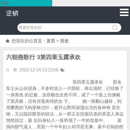
逆鳞
逆鳞
您现在的位置是：
首页
>
历史
六朝燕歌行 3第四章玉露承欢
2023-12-24 13:13:56
第四章玉露承欢 那名
军士从山谷脱身，不多时掠入一片阴影，再出现时，已经换了
一身黑色 的忍服，连容貌也全然不同，成了一个面上仿佛戴
了面具般，没有丝毫表情的女 子。 她一路翻山越岭，利
用攀爬的飞钩穿林过叶，避开山野间游荡出没的各种奇 异生
物，又以隐踪匿形的技法，从一群正在挖掘坑道的兽蛮人身边
悄然掠过，最 后闪身钻入一座坍塌了一半的坟墓中。 墓
洞内阴气逼人，里面一个中年妇人却浑若无事。墓中石制的棺