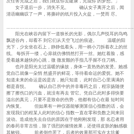
次任务完成之后，我们就送你去建康，完成你 的梦想。」
女子退后一步，消失不见。 确认女子离开之后，闻
清语幽幽叹了一声，将撕碎的纸片投入火盆，一焚而 尽。
…………………………………………………………………………
阳光在峡谷内留下一道狭长的光影，偶尔几声悦耳的鸟鸣
飘进谷内，却看不 到它们从天空飞过的痕迹。 温暖的阳
光下，少女坐在石上，静静低着头，用一柄小刀拆着衣上的丝
线。 每拆开一缕，心扉就仿佛悄然打开一丝。她红着脸，感
受着越来越快的心跳，微 微发颤的手指几乎握不住刀柄。
也许是阳光太过温暖的缘故，身体一直热热的发烫。她感
觉自己就像一朵悄 然盛开的鲜花，等待着命运的爱抚。她不
知道未来的命运是凶是吉，她只知道， 此时自己心里满满的
都是喜悦。 确认自己所中的并非毒药之后，程宗扬随便
擦了擦伤口的污血，就没有再去 管它。凭自己此时多得快要
溢出的真元，只要不是致命的伤势，他都有信心在最 短时间
内恢复。 但如果有一种仪器能够测算信心指数的话，会
发现我们的程某人此时的信心 指数一直在零和负数之间来回
波动。造成他失去自信的原因在于他刚刚发现，那 名忍者用
的春药非常古怪，除了强烈的催情效果，还使得皮肤的触感极
其敏锐。 前者倒也罢了，后者的效果那可实在太坑爹