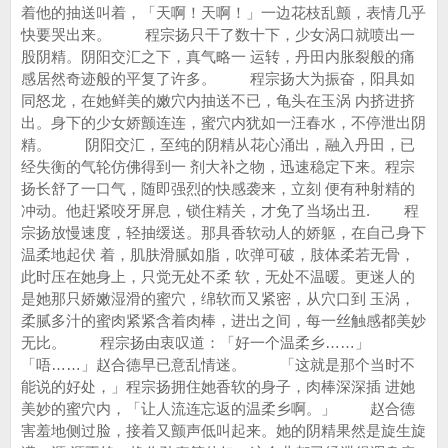
着他的抽送叫着，「天啊！天啊！」一边花枝乱颤，表情几乎
快要哭出来。 程宗扬只干了数十下，少女涡口就喷出一
股阴精。阴阳交汇之下，真气略一 运转，丹田内胀裂般的痛
感居然奇迹般的平复了许多。 程宗扬大为振奋，阳具如
同怒龙，在她鲜美的嫩穴内抽送不已，龟头在玉涡 内挤进挤
出。身下的少女娇颤连连，蜜穴内犹如一汪春水，不停泄出阴
精。 阴阳交汇，至纯的阴精从花心涌出，融入丹田，已
经失衡的气轮仿佛得到一 剂大补之物，迅速稳定下来。程宗
扬长舒了一口气，随即强烈的快感袭来，立刻 便有种射精的
冲动。他赶紧咬牙屏息，锁住精关，才免了当场出丑. 程
宗扬放慢速度，轻抽缓送。那具香软动人的娇躯，在自己身下
温柔地起伏 着，肌肤滑腻如脂，吹弹可破，肢体柔若无骨，
此时压在她身上，只觉无处不柔 软，无处不温暖。更迷人的
是她那只娇嫩湿滑的蜜穴，绵软而又紧密，从穴口到 玉涡，
柔腻多汁的蜜肉紧紧含着肉棒，进出之间，每一丝触感都美妙
无比。 程宗扬由衷叹道：「好一个温柔乡……」
「唔……」赵合德早已意乱情迷。 「这就是那个当时不
能说的好处，」程宗扬拥住她香软的身子，肉棒深深插 进她
美妙的蜜穴内，「让人流连忘返的温柔乡啊。」 赵合德
害羞地侧过脸，接着又颤声低叫起来。她的阴精果然是旋生旋