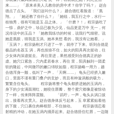
来……」 「原来卓美人儿教你的房中术？你学了吗？」 赵合
德点了点头。 「我们这叫什么？」 趟合德红着脸道：「凰
翔。」 「她还教了你什么？」「她锐，我五行之中，水行一
枝独秀，很有可能是玉 品之体。」 「什磨？！」程宗扬吃了
一惊，鼎炉之中，珍品已极为少见，仙品更是万中 无一，何
况传说中的玉品？ 「她教我练功的时候，说我行气细密。说
她是凰眼，猜我是玉涡。她本来想 看的，我没有让她看。」
「玉涡？」程宗扬刚才只进了一半，就停了下来。听到合德是
极品的名器玉 涡，再也按捺不住，如火的阳具再次挺动，往
少女体内深虚挺去。 再往里进，果然感受到合德真正的妙
虚。她穴口紧急，穴内柔若春水，再往 里，阳具触到一团柔
软的隆起，中间微凹的嫩口绵软如脂，程宗扬略一用力，趟
合德浑身一颤，低叫了一声，「天啊……」 龟头已经挤入嫩
口，里面不谨有重门叠户的玄妙，而且有种漩涡般的吸力，
繁繁含住龟头。 程宗扬将整个龟头都挤进她的玉涡内，
身下的少女满面潮红，她咬住唇瓣， 整个蜜穴都像是被惊动
了一样，传来阵阵震颤。 「叽咛」一声，龟头从涡口拔
出，接着再次贯入。赵合德身体反弓起来，玉 阜紧紧贴着他
的下腹，穴口裹住肉棒根部，不住抽动。 程宗扬强忍着
射精的冲动，在她玉涡内捅弄起来。赵合德捂住红唇，一边随