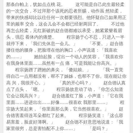
那条白帕上，犹如点点桃 花。 这可能是自己此生最轻柔
的一次交合，不过拜那个该死的忍者所赐，动作虽 然轻柔，
带来的快感却比以往任何一次都要强烈。他怀疑自己如果用正
常的频率 交合，这会儿会不会都已经射两回了。 不过他
再怎么轻柔，元红新破的赵合德都难以承受，她紧紧颦着眉
头，强忍 着体内的痛楚。 程宗扬于心不忍，只进入一半
就停下来，「我们先休息一会儿。」 「不要。」赵合德
搂住他的腰身，把脸埋在他的胸口，小声说道：「我喜欢
的……」 她抬起脸，绽出一个动人的笑容，「我喜欢你
在我身体里面……虽然有一点 痛，可是我能让你高兴。」
程宗扬蹭了蹭她的鼻尖，「傻姑娘。」 「我一直觉
得自己一点用都没有，帮不了姊姊，也帮不了你。现在能让你
高 兴，我很开心。」 「真的开心吗？」 赵合德认真
点了点头，「嗯。」 程宗扬故意动了动，「你怎么知道
它会让我高兴？」 赵合德羞红了脸，小声道：「它在我
里面……进进出出……好像……很喜欢 我那里……」 程
宗扬大笑起来，「你里面那么美，它当然很喜欢。」 赵
合德害羞得连耳朵都红了起来。 程宗扬笑道：「这么容
易害羞，脸皮好薄啊。」 赵合德不好意思地说道：「我
家里很穷，总是害怕配不上你……」 「是吗？」