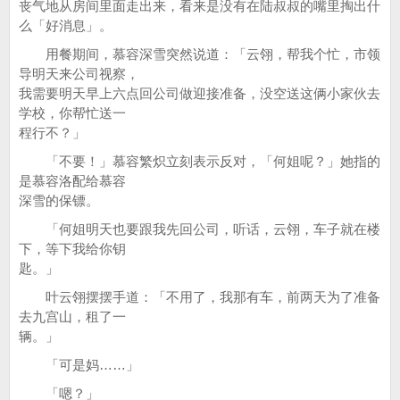
丧气地从房间里面走出来，看来是没有在陆叔叔的嘴里掏出什
么「好消息」。
用餐期间，慕容深雪突然说道：「云翎，帮我个忙，市领
导明天来公司视察，
我需要明天早上六点回公司做迎接准备，没空送这俩小家伙去
学校，你帮忙送一
程行不？」
「不要！」慕容繁炽立刻表示反对，「何姐呢？」她指的
是慕容洛配给慕容
深雪的保镖。
「何姐明天也要跟我先回公司，听话，云翎，车子就在楼
下，等下我给你钥
匙。」
叶云翎摆摆手道：「不用了，我那有车，前两天为了准备
去九宫山，租了一
辆。」
「可是妈……」
「嗯？」