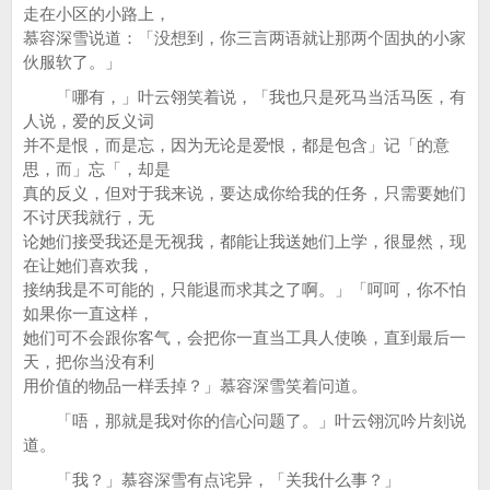
走在小区的小路上，
慕容深雪说道：「没想到，你三言两语就让那两个固执的小家
伙服软了。」
「哪有，」叶云翎笑着说，「我也只是死马当活马医，有
人说，爱的反义词
并不是恨，而是忘，因为无论是爱恨，都是包含」记「的意
思，而」忘「，却是
真的反义，但对于我来说，要达成你给我的任务，只需要她们
不讨厌我就行，无
论她们接受我还是无视我，都能让我送她们上学，很显然，现
在让她们喜欢我，
接纳我是不可能的，只能退而求其之了啊。」「呵呵，你不怕
如果你一直这样，
她们可不会跟你客气，会把你一直当工具人使唤，直到最后一
天，把你当没有利
用价值的物品一样丢掉？」慕容深雪笑着问道。
「唔，那就是我对你的信心问题了。」叶云翎沉吟片刻说
道。
「我？」慕容深雪有点诧异，「关我什么事？」