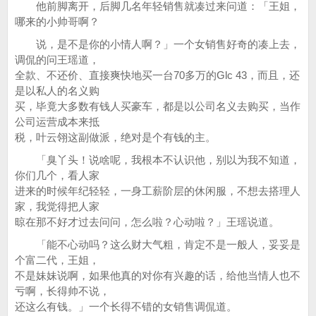
他前脚离开，后脚几名年轻销售就凑过来问道：「王姐，
哪来的小帅哥啊？
说，是不是你的小情人啊？」一个女销售好奇的凑上去，
调侃的问王瑶道，
全款、不还价、直接爽快地买一台70多万的Glc 43，而且，还
是以私人的名义购
买，毕竟大多数有钱人买豪车，都是以公司名义去购买，当作
公司运营成本来抵
税，叶云翎这副做派，绝对是个有钱的主。
「臭丫头！说啥呢，我根本不认识他，别以为我不知道，
你们几个，看人家
进来的时候年纪轻轻，一身工薪阶层的休闲服，不想去搭理人
家，我觉得把人家
晾在那不好才过去问问，怎么啦？心动啦？」王瑶说道。
「能不心动吗？这么财大气粗，肯定不是一般人，妥妥是
个富二代，王姐，
不是妹妹说啊，如果他真的对你有兴趣的话，给他当情人也不
亏啊，长得帅不说，
还这么有钱。」一个长得不错的女销售调侃道。