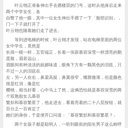
叶云翎正准备伸出手去摁楼层的门号，这时从他身后走来
两个中学女生，各
自瞥了他一眼，其中一位女生伸出手摁了一下「脸部识别」，
门一下子就打开了，
叶云翎也随着她们走了进去。
等到进电梯的时候，叶云翎才发现，站在电梯里面的两位
女中学生，竟然是
长得一模一样，五官端正，长着一张跟慕容深雪一样漂亮的鹅
蛋脸，眉若远山，
眉眼间有种淡淡的妩媚味道，眼角下方有一颗黑色的泪痣，只
不过一人的泪痣在
左，另一人在右，鼻梁高挺，鼻翼很窄，嘴唇微薄，但是颜色
很是红润，像是红
樱桃，相当好看，心中马上了然，这俩恐怕就是慕容深雪的两
个双胞胎女儿慕容
繁炽和慕容繁星了，他走进去，看着亮着的二十八层按钮，就
百分之一百肯定了
她们的身份，于是便开口问道：「慕容繁炽和慕容繁星？」
两个女孩子都是聪明人，一听到眼前的陌生男子这么称呼