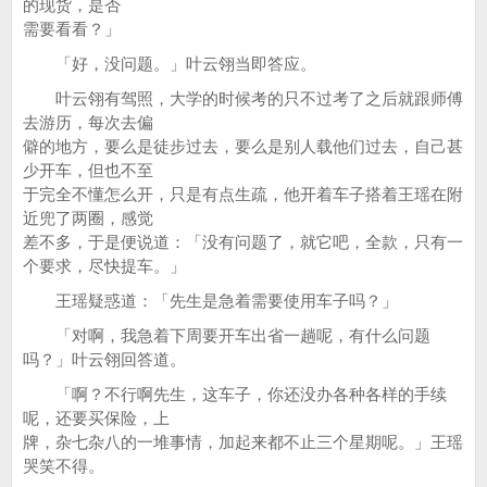
的现货，是否
需要看看？」
「好，没问题。」叶云翎当即答应。
叶云翎有驾照，大学的时候考的只不过考了之后就跟师傅
去游历，每次去偏
僻的地方，要么是徒步过去，要么是别人载他们过去，自己甚
少开车，但也不至
于完全不懂怎么开，只是有点生疏，他开着车子搭着王瑶在附
近兜了两圈，感觉
差不多，于是便说道：「没有问题了，就它吧，全款，只有一
个要求，尽快提车。」
王瑶疑惑道：「先生是急着需要使用车子吗？」
「对啊，我急着下周要开车出省一趟呢，有什么问题
吗？」叶云翎回答道。
「啊？不行啊先生，这车子，你还没办各种各样的手续
呢，还要买保险，上
牌，杂七杂八的一堆事情，加起来都不止三个星期呢。」王瑶
哭笑不得。