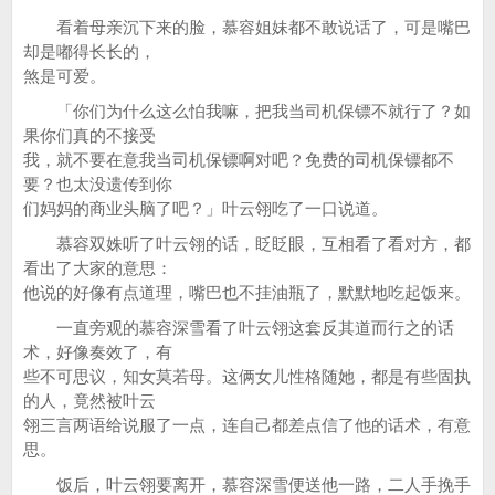
看着母亲沉下来的脸，慕容姐妹都不敢说话了，可是嘴巴
却是嘟得长长的，
煞是可爱。
「你们为什么这么怕我嘛，把我当司机保镖不就行了？如
果你们真的不接受
我，就不要在意我当司机保镖啊对吧？免费的司机保镖都不
要？也太没遗传到你
们妈妈的商业头脑了吧？」叶云翎吃了一口说道。
慕容双姝听了叶云翎的话，眨眨眼，互相看了看对方，都
看出了大家的意思：
他说的好像有点道理，嘴巴也不挂油瓶了，默默地吃起饭来。
一直旁观的慕容深雪看了叶云翎这套反其道而行之的话
术，好像奏效了，有
些不可思议，知女莫若母。这俩女儿性格随她，都是有些固执
的人，竟然被叶云
翎三言两语给说服了一点，连自己都差点信了他的话术，有意
思。
饭后，叶云翎要离开，慕容深雪便送他一路，二人手挽手