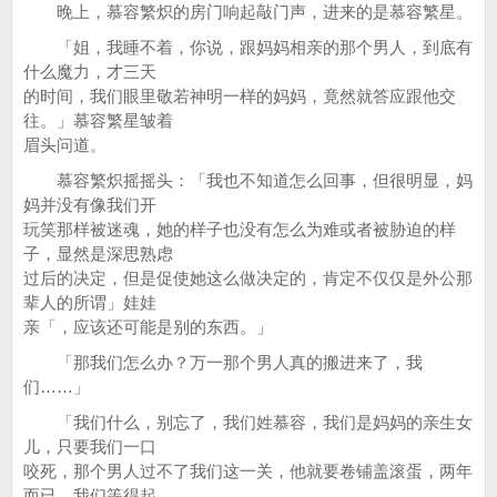
晚上，慕容繁炽的房门响起敲门声，进来的是慕容繁星。
「姐，我睡不着，你说，跟妈妈相亲的那个男人，到底有
什么魔力，才三天
的时间，我们眼里敬若神明一样的妈妈，竟然就答应跟他交
往。」慕容繁星皱着
眉头问道。
慕容繁炽摇摇头：「我也不知道怎么回事，但很明显，妈
妈并没有像我们开
玩笑那样被迷魂，她的样子也没有怎么为难或者被胁迫的样
子，显然是深思熟虑
过后的决定，但是促使她这么做决定的，肯定不仅仅是外公那
辈人的所谓」娃娃
亲「，应该还可能是别的东西。」
「那我们怎么办？万一那个男人真的搬进来了，我
们……」
「我们什么，别忘了，我们姓慕容，我们是妈妈的亲生女
儿，只要我们一口
咬死，那个男人过不了我们这一关，他就要卷铺盖滚蛋，两年
而已，我们等得起，