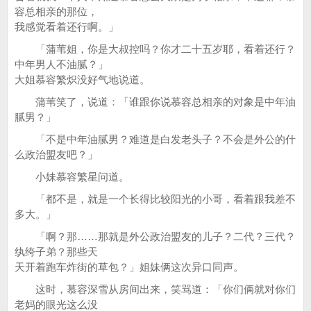
容总相亲的那位，
我感觉看着还行啊。」
「蒲苇姐，你是大叔控吗？你才二十五岁耶，看着还行？
中年男人不油腻？」
大姐慕容繁炽没好气地说道。
蒲苇笑了，说道：「谁跟你说慕容总相亲的对象是中年油
腻男？」
「不是中年油腻男？难道是白发老头子？不会是外公的什
么政治盟友吧？」
小妹慕容繁星问道。
「都不是，就是一个长得比较阳光的小哥，看着跟我差不
多大。」
「啊？那……那就是外公政治盟友的儿子？二代？三代？
纨绔子弟？那些天
天开着跑车炸街的草包？」姐妹俩这次异口同声。
这时，慕容深雪从房间出来，笑骂道：「你们俩就对你们
老妈的眼光这么没