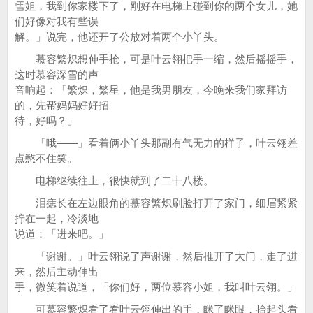
雪姐，我到你家楼下了，刚好在电梯上碰到你的两个女儿，她
们好像对我有些误
解。」说完，他还开了公放对着两个小丫头。
慕容繁炽想伸手抢，可是叶云翎把手一缩，然后摇摇手，
这时慕容深雪的声
音响起：「繁炽，繁星，他是我男朋友，今晚来我们家拜访
的，先帮妈妈好好招
待，好吗？」
「哦——」看着俩小丫头那副有气无力的样子，叶云翎差
点憋不住笑。
电梯继续往上，很快就到了二十八楼。
泪痣长在左边眼角的慕容繁炽刷脸打开了家门，细眉紧紧
拧在一起，冷淡地
说道：「进来吧。」
「谢谢。」叶云翎说了声谢谢，然后推开了大门，走了进
来，然后主动伸出
手，微笑着说道，「你们好，两位慕容小姐，我叫叶云翎。」
可慕容繁炽看了看叶云翎伸出的手，眯了眯眼，抬起头看