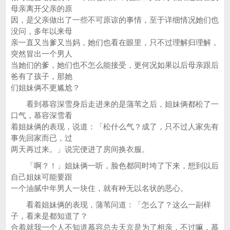
母亲离开父亲的原
因，是父亲做出了一些不可原谅的事情，至于详细情况她们也
没问，多年以来母
亲一直又当爹又当妈，她们也看在眼里，只不过理解归理解，
突然冒出一个男人
当她们的爹，她们也不怎么能接受，更何况如果以后母亲跟后
爸有了孩子，那她
们姐妹俩不更尴尬？
看到慕容深雪身后走进来的是蒲苇之后，姐妹俩都松了一
口气，慕容深雪看
着姐妹俩的表现，说道：「松什么气？成了，只不过人家先有
事先回家而已，过
两天再过来。」说完便进了房间换衣服。
「啊？！」姐妹俩一听，脸色都同时垮了下来，想到以后
自己姐妹可能要跟
一个油腻中年男人一块住，就有种无以名状的恶心。
看着姐妹俩的表现，蒲苇问道：「怎么了？这么一副样
子，看来是都知道了？
合着就我一个人不知道慕容总去天京是为了相亲，不过嘛，慕