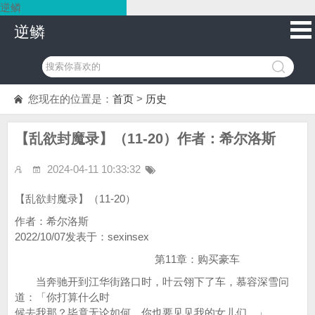
逆鳞
逆鳞
您现在的位置是：
首页
>
历史
【乱欲封魔录】（11-20）作者：希尔洛斯
2024-04-11 10:33:32
【乱欲封魔录】（11-20）
作者：希尔洛斯
2022/10/07发表于：sexinsex
第11章：购买豪车
当奔驰开到江华街路口时，叶云翎下了车，慕容深雪问
道：「你打算什么时
候去我那？毕竟无论如何，你也要见见我的女儿们。」