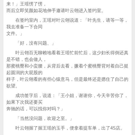
来！」王瑶愣了愣，
而后立即笑颜如花地伸手邀请叶云翎进入签约室。
在签约室内，王瑶对叶云翎说道：「叶先生，请等一等，
我去准备一下合同
文件。」
「好，没有问题、」
叶云翎百无聊赖地看着王瑶忙前忙后，这少妇长得倒还真
是不错，也会做人，
那蜜桃臀和小蛮腰，从背后去看，撅着个蜜桃臀背对着自己挺
起圆润的大屁股的
样子，叶云翎看的有些心猿意马，但是最终还是摁住了自己的
欲望。
成功签字后，说道：「王小姐，谢谢你，今天辛苦你了，
如果下次我还要买
奔驰的话，可以找你对吗？」
「当然没问题，欢迎之至。」
叶云翎握了握王瑶的玉手，便拿着提车单，出了4S店。