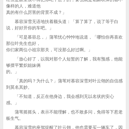
像样的人，难道他
真的有什么厉害的背景不成？」
慕容深雪无语地扶着额头道：「算了算了，说了等于白
说，好好开你的车吧。」
「可是慕容总，」蒲苇忧心忡忡地说道，「哪怕你再喜欢
那位叶先生也好，
你们家两位小祖宗那关，可没那么好过啊。」
「放心好了，以我对那个人短暂的了解，我有预感，他能
够摆平繁炽姐妹俩
的。」
「真的吗？为什么？」蒲苇对慕容深雪对叶云翎的自信感
到莫名其妙。
「不知道，反正在他身边，我会感到无以名状的安心
感。」
蒲苇摇摇头，表示不能理解，也不敢多问，免得等下惹老
板生气。
慕容深雪的座驾提醒了叶云翎，他也需要买一辆车了，因