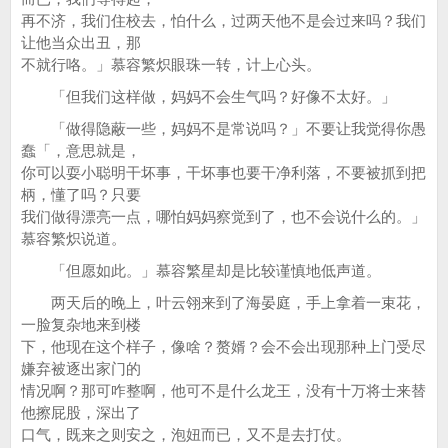
再不济，我们住校去，怕什么，过两天他不是会过来吗？我们
让他当众出丑，那
不就行咯。」慕容繁炽眼珠一转，计上心头。
「但我们这样做，妈妈不会生气吗？好像不太好。」
「做得隐蔽一些，妈妈不是常说吗？」不要让我觉得你愚
蠢「，意思就是，
你可以耍小聪明干坏事，干坏事也要干净利落，不要被抓到把
柄，懂了吗？只要
我们做得漂亮一点，哪怕妈妈察觉到了，也不会说什么的。」
慕容繁炽说道。
「但愿如此。」慕容繁星却是比较谨慎地低声道。
两天后的晚上，叶云翎来到了海晏庭，手上拿着一束花，
一脸复杂地来到楼
下，他现在这个样子，像啥？赘婿？会不会出现那种上门受尽
嫌弃被逐出家门的
情况啊？那可咋整啊，他可不是什么龙王，没有十万将士来替
他擦屁股，深出了
口气，既来之则安之，泡妞而已，又不是去打仗。