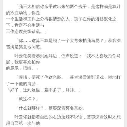
「我不太相信你亲手教出来的两个孩子，是这样满是算计
的冷血动物，你是
一个生活和工作上分得很清楚的人，孩子在你的潜移默化之
下，肯定不会生活与
工作态度交织错乱。」
「你……这算不算是绕了一个大弯来拍我马屁？」慕容深
雪满是笑意地问道。
叶云翎笑着凑到她耳边，低声说道：「我不太喜欢拍你马
屁，我更喜欢拍你
的屁屁，嘻嘻。」
「噗嗤，要死了你这色胚。」慕容深雪遭到调戏，啪地打
了一下他的肩膀，
「好了，送到这里，差不多了，拜拜。」
「就这样？」
「什么就哪样？」慕容深雪莫名其妙。
叶云翎就指着自己的右边脸颊不说话，慕容深雪这时才想
起自己第一次与他