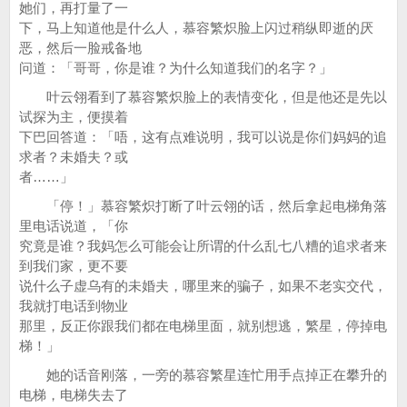
她们，再打量了一
下，马上知道他是什么人，慕容繁炽脸上闪过稍纵即逝的厌
恶，然后一脸戒备地
问道：「哥哥，你是谁？为什么知道我们的名字？」
叶云翎看到了慕容繁炽脸上的表情变化，但是他还是先以
试探为主，便摸着
下巴回答道：「唔，这有点难说明，我可以说是你们妈妈的追
求者？未婚夫？或
者……」
「停！」慕容繁炽打断了叶云翎的话，然后拿起电梯角落
里电话说道，「你
究竟是谁？我妈怎么可能会让所谓的什么乱七八糟的追求者来
到我们家，更不要
说什么子虚乌有的未婚夫，哪里来的骗子，如果不老实交代，
我就打电话到物业
那里，反正你跟我们都在电梯里面，就别想逃，繁星，停掉电
梯！」
她的话音刚落，一旁的慕容繁星连忙用手点掉正在攀升的
电梯，电梯失去了