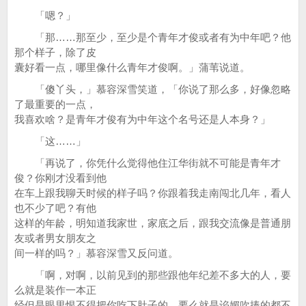
「嗯？」
「那……那至少，至少是个青年才俊或者有为中年吧？他
那个样子，除了皮
囊好看一点，哪里像什么青年才俊啊。」蒲苇说道。
「傻丫头，」慕容深雪笑道，「你说了那么多，好像忽略
了最重要的一点，
我喜欢啥？是青年才俊有为中年这个名号还是人本身？」
「这……」
「再说了，你凭什么觉得他住江华街就不可能是青年才
俊？你刚才没看到他
在车上跟我聊天时候的样子吗？你跟着我走南闯北几年，看人
也不少了吧？有他
这样的年龄，明知道我家世，家底之后，跟我交流像是普通朋
友或者男女朋友之
间一样的吗？」慕容深雪又反问道。
「啊，对啊，以前见到的那些跟他年纪差不多大的人，要
么就是装作一本正
经但是眼里恨不得把你吃下肚子的，要么就是谄媚吹捧的都不