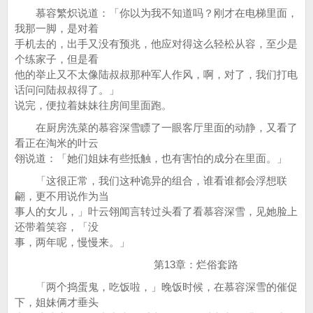
慕容繁炽说道：「你以为我不知道吗？刚才在电梯里面，
我那一脚，是对着
手机去的，出手又没有预兆，他应对得这么轻松从容，至少是
个练家子，但是看
他的举止又不太像陆叔叔那种军人作风，啊，对了，我们打电
话问问陆叔叔得了。」
说完，便拉着妹妹往房间里面跑。
在厨房洗菜的慕容深雪瞟了一眼客厅里面的动静，又看了
看正在淘米的叶云
翎说道：「她们姐妹有些抵触，也有害怕的成分在里面。」
「这很正常，我们这种诡异的组合，谁看谁都会浮想联
翩，更不用说作为当
事人的女儿，」叶云翎闻言转过头看了看慕容深雪，见她脸上
还带着笑容，「没
事，两年呢，慢慢来。」
第13章：烂俗套路
「两个捣蛋鬼，吃饭啦，」晚饭时候，在慕容深雪的催促
下，姐妹俩才垂头