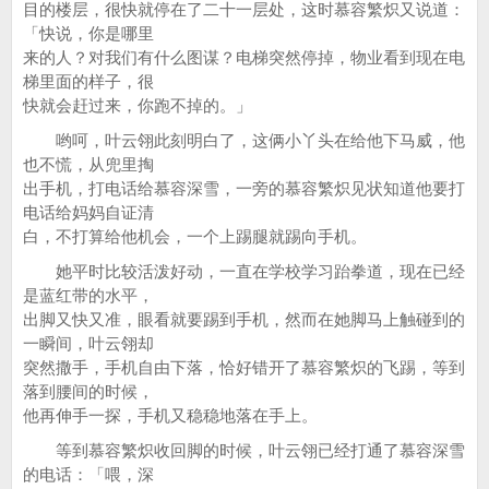
目的楼层，很快就停在了二十一层处，这时慕容繁炽又说道：
「快说，你是哪里
来的人？对我们有什么图谋？电梯突然停掉，物业看到现在电
梯里面的样子，很
快就会赶过来，你跑不掉的。」
哟呵，叶云翎此刻明白了，这俩小丫头在给他下马威，他
也不慌，从兜里掏
出手机，打电话给慕容深雪，一旁的慕容繁炽见状知道他要打
电话给妈妈自证清
白，不打算给他机会，一个上踢腿就踢向手机。
她平时比较活泼好动，一直在学校学习跆拳道，现在已经
是蓝红带的水平，
出脚又快又准，眼看就要踢到手机，然而在她脚马上触碰到的
一瞬间，叶云翎却
突然撒手，手机自由下落，恰好错开了慕容繁炽的飞踢，等到
落到腰间的时候，
他再伸手一探，手机又稳稳地落在手上。
等到慕容繁炽收回脚的时候，叶云翎已经打通了慕容深雪
的电话：「喂，深