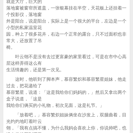
就是大厅，巨大的
落地窗被窗帘所遮盖，一张银幕挂在半空，天花板上还挂着一
个投影仪，落地窗
外是阳台，说是阳台，实际上是一个很大的平台，左边是一个
小型的私家温室花
园，种上了很多花卉，右边一个正常的露台，只不过面积也非
常大，还放置了吊
椅。
叶云翎不是没有去过更富豪的家里看过，可是在市中心高
层这样弄得这么有
生活情趣的，还是第一次见。
这时，他听到了脚本声，慕容繁炽和慕容繁星姐妹，他走
过去，把花递给了
慕容繁星，说道：「这是我给你们妈妈的，」然后又拿出两个
盒子说道，「这是
我给你们俩买的小礼物，初次见面，这是礼节。」
「放着吧，」慕容繁炽姐妹俩坐在沙发上，双腿曲着，目
光灼灼地盯着叶云
翎，「我有点搞不懂，为什么我妈会喜欢上你，你说帅吧，也