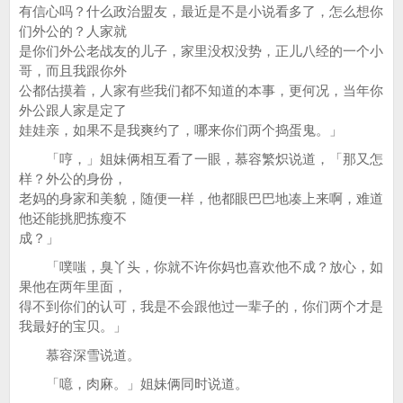
有信心吗？什么政治盟友，最近是不是小说看多了，怎么想你
们外公的？人家就
是你们外公老战友的儿子，家里没权没势，正儿八经的一个小
哥，而且我跟你外
公都估摸着，人家有些我们都不知道的本事，更何况，当年你
外公跟人家是定了
娃娃亲，如果不是我爽约了，哪来你们两个捣蛋鬼。」
「哼，」姐妹俩相互看了一眼，慕容繁炽说道，「那又怎
样？外公的身份，
老妈的身家和美貌，随便一样，他都眼巴巴地凑上来啊，难道
他还能挑肥拣瘦不
成？」
「噗嗤，臭丫头，你就不许你妈也喜欢他不成？放心，如
果他在两年里面，
得不到你们的认可，我是不会跟他过一辈子的，你们两个才是
我最好的宝贝。」
慕容深雪说道。
「噫，肉麻。」姐妹俩同时说道。