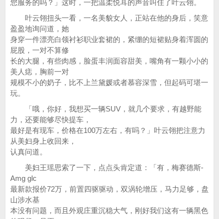
您服务的吗？」这时，一把温柔悦耳的声音叫住了叶云翎。
叶云翎扭头一看，一名美貌女人，正站在他的身后，笑意
盈盈地询问道，她
身穿一件漂亮白领衬衫职业套裙的，紧绷的短裙贴身着浑圆的
屁股，一对不算修
长的大腿，有些肉感，脸蛋丰润面容甜美，嘴角有一颗小小的
美人痣，胸前一对
规模不小的奶子，比不上兰黛媛或者慕容深雪，但起码可堪一
玩。
「哦，你好，我想买一辆SUV，就几个要求，有越野能
力，还要能够尽快提车，
最好是有现车，价格在100万左右，有吗？」叶云翎把注意力
从美妇身上收回来，
认真问道。
美妇王瑶思索了一下，点点头肯定道：「有，梅赛德斯-
Amg glc
最新款报价72万，前置四驱驱动，双涡轮增压，马力足够，盘
山涉水基
本没有问题，而且外观庄重沉稳大气，刚好我们这有一辆黑色