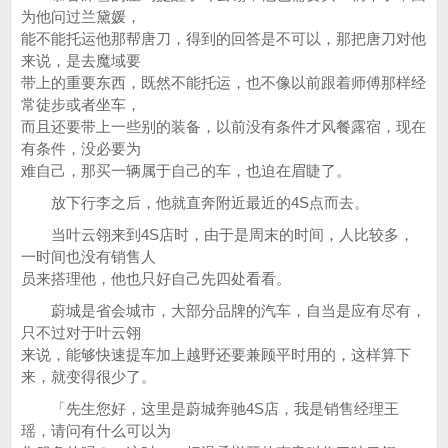
为他问过兰黛媛，
能不能托运他那帮唐刀，得到的回答是不可以，那把唐刀对他
来说，是去魔域要
带上的重要东西，既然不能托运，也不像以前跟着师傅那样经
常徒步或者坐车，
而且还要带上一些别的装备，以前没有条件才风餐露宿，现在
有条件，没必要为
难自己，那买一辆属于自己的车，也迫在眉睫了。
放下行李之后，他就直奔附近最近的4S点而去。
当叶云翎来到4S店时，由于是周末的时间，人比较多，
一时间也没有销售人
员来搭理他，他也只好自己先四处看看。
蔚城是省会城市，大部分品牌的汽车，自当是应有尽有，
只不过对于叶云翎
来说，能够快速提车加上越野还要兼顾平时用的，这样算下
来，就变得很少了。
「先生您好，这里是蔚城奔驰4S店，我是销售经理王
瑶，请问有什么可以为