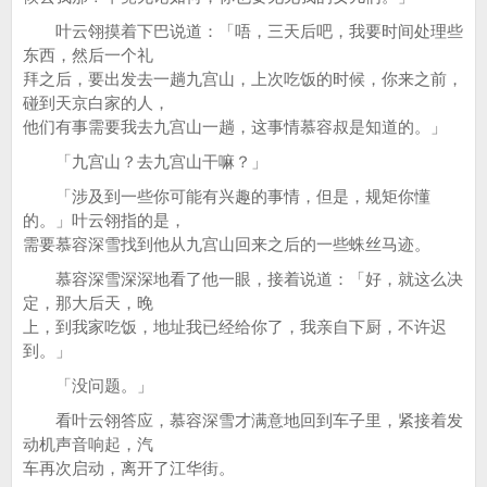
叶云翎摸着下巴说道：「唔，三天后吧，我要时间处理些
东西，然后一个礼
拜之后，要出发去一趟九宫山，上次吃饭的时候，你来之前，
碰到天京白家的人，
他们有事需要我去九宫山一趟，这事情慕容叔是知道的。」
「九宫山？去九宫山干嘛？」
「涉及到一些你可能有兴趣的事情，但是，规矩你懂
的。」叶云翎指的是，
需要慕容深雪找到他从九宫山回来之后的一些蛛丝马迹。
慕容深雪深深地看了他一眼，接着说道：「好，就这么决
定，那大后天，晚
上，到我家吃饭，地址我已经给你了，我亲自下厨，不许迟
到。」
「没问题。」
看叶云翎答应，慕容深雪才满意地回到车子里，紧接着发
动机声音响起，汽
车再次启动，离开了江华街。