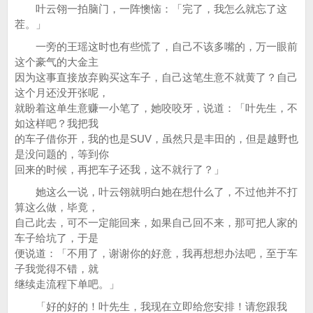
叶云翎一拍脑门，一阵懊恼：「完了，我怎么就忘了这
茬。」
一旁的王瑶这时也有些慌了，自己不该多嘴的，万一眼前
这个豪气的大金主
因为这事直接放弃购买这车子，自己这笔生意不就黄了？自己
这个月还没开张呢，
就盼着这单生意赚一小笔了，她咬咬牙，说道：「叶先生，不
如这样吧？我把我
的车子借你开，我的也是SUV，虽然只是丰田的，但是越野也
是没问题的，等到你
回来的时候，再把车子还我，这不就行了？」
她这么一说，叶云翎就明白她在想什么了，不过他并不打
算这么做，毕竟，
自己此去，可不一定能回来，如果自己回不来，那可把人家的
车子给坑了，于是
便说道：「不用了，谢谢你的好意，我再想想办法吧，至于车
子我觉得不错，就
继续走流程下单吧。」
「好的好的！叶先生，我现在立即给您安排！请您跟我