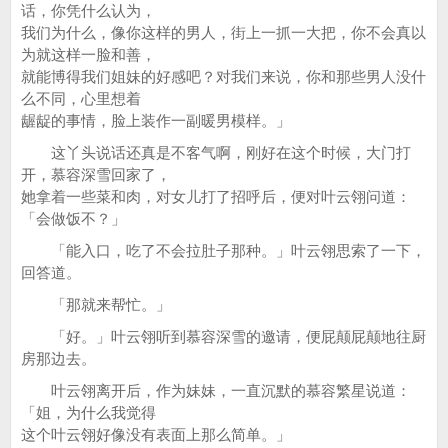
话，你凭什么认为，
我们为什么，像你这样的男人，街上一抓一大把，你不会真以
为就这样一脸和善，
就能博得我们姐妹的好感吧？对我们来说，你和那些男人没什
么不同，心里想着
龌龊的事情，脸上装作一副暖男模样。」
这丫头说话还真是不客气啊，刚好在这个时候，大门打
开，慕容深雪回家了，
她拿着一些菜和肉，对女儿打了招呼后，便对叶云翎问道：
「会做饭不？」
「能入口，吃了不会拉肚子那种。」叶云翎思索了一下，
回答道。
「那就来帮忙。」
「好。」叶云翎听到慕容深雪的邀请，便屁颠屁颠地往厨
房那边去。
叶云翎离开后，作为妹妹，一直沉默的慕容繁星说道：
「姐，为什么我觉得
这个叶云翎好像没有表面上那么简单。」