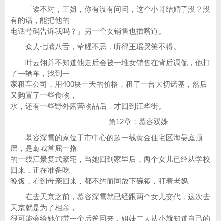
「诶不对，王姐，你有没有问问，这个小哥结婚了没？没
有的话，能把他的
电话号码告诉我吗？」另一个女销售也插嘴道。
众人七嘴八舌，荤腥不忌，听得王瑶哭笑不得。
叶云翎并不知道他走后会被一堆女销售在背后调侃，他打
了一辆车，找到一
家租车公司，用400块一天的价格，租了一台大切诺基，然后
又购置了一些食物，
水，还有一些野外露营物品后，才回到江华街。
第12章：慕容双姝
慕容深雪的家位于市中心的超一线黄金住宅区海晏庭顶
层，是蔚城首屈一指
的一线江景复式豪宅，当她回到家里后，两个女儿已经从学校
回来，正在准备吃
晚饭，看到母亲回来，都不约而同放下碗筷，盯着老妈。
在去天京之前，慕容深雪就已经跟两个女儿交代，这次去
天京就是为了相亲，
很可能会给她们带一个后爸回来，姐妹二人从小就知道自己的