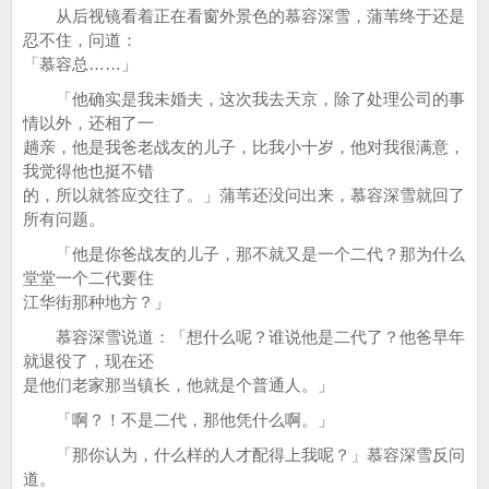
从后视镜看着正在看窗外景色的慕容深雪，蒲苇终于还是
忍不住，问道：
「慕容总……」
「他确实是我未婚夫，这次我去天京，除了处理公司的事
情以外，还相了一
趟亲，他是我爸老战友的儿子，比我小十岁，他对我很满意，
我觉得他也挺不错
的，所以就答应交往了。」蒲苇还没问出来，慕容深雪就回了
所有问题。
「他是你爸战友的儿子，那不就又是一个二代？那为什么
堂堂一个二代要住
江华街那种地方？」
慕容深雪说道：「想什么呢？谁说他是二代了？他爸早年
就退役了，现在还
是他们老家那当镇长，他就是个普通人。」
「啊？！不是二代，那他凭什么啊。」
「那你认为，什么样的人才配得上我呢？」慕容深雪反问
道。