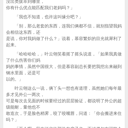
没出类拔萃到哪里，
你有什么优点能匹配我们老妈吗？」
「我也不知道，也许这叫缘分吧？」
「别，那么老套的东西，连我们俩都不信，就别指望我妈
会相信这东西，还
是说，你对我妈做了什么？」说着，慕容繁炽的目光就犀利了
起来。
「哈哈哈哈，」叶云翎笑着摇了摇头说道，「如果我真做
了什么伤害你们妈
妈的事情，虽然中国很大，但是慕容副总长要把我挖出来融到
钢水里面，还是可
以的。」
叶云翎这么一说，俩丫头一想也有道理，虽然她们每年最
多才见外公一两次，
可是每次去见面的时候要经过的层层验证，都说明了外公的超
级能耐，量他也不
敢造次，于是脸色稍霁，咬了咬嘴唇，问道：「你会搬进来住
吗？」