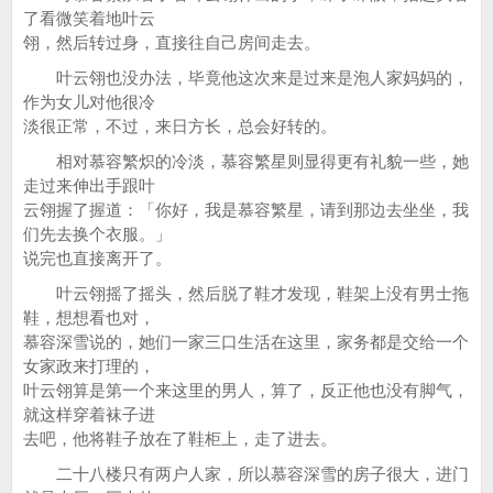
了看微笑着地叶云
翎，然后转过身，直接往自己房间走去。
叶云翎也没办法，毕竟他这次来是过来是泡人家妈妈的，
作为女儿对他很冷
淡很正常，不过，来日方长，总会好转的。
相对慕容繁炽的冷淡，慕容繁星则显得更有礼貌一些，她
走过来伸出手跟叶
云翎握了握道：「你好，我是慕容繁星，请到那边去坐坐，我
们先去换个衣服。」
说完也直接离开了。
叶云翎摇了摇头，然后脱了鞋才发现，鞋架上没有男士拖
鞋，想想看也对，
慕容深雪说的，她们一家三口生活在这里，家务都是交给一个
女家政来打理的，
叶云翎算是第一个来这里的男人，算了，反正他也没有脚气，
就这样穿着袜子进
去吧，他将鞋子放在了鞋柜上，走了进去。
二十八楼只有两户人家，所以慕容深雪的房子很大，进门