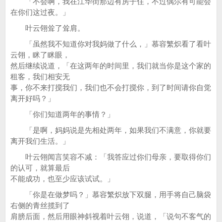
「不会啊，我在江华街那边有房子住，不过偶尔有可能会
在你们这过夜。」
叶云翎耸了耸肩。
「虽然我不知道你对我妈做了什么，」慕容繁炽看了看叶
云翎，眯了眯眼，
然后继续说道，「在这两年的时间里，我们就当你是这个家的
租客，我们相安无
事，你不来打搅我们，我们也不会打搅你，到了时间请你自觉
离开好吗？」
「你们知道两年的事情？」
「是啊，妈妈说是先相处两年，如果我们不满意，你就要
离开我们生活。」
叶云翎闻言笑容不减：「我答应过你们母亲，要取得你们
的认可，就算最后
不能成功，也至少应该试试。」
「你是在做梦吗？」慕容繁炽放下双腿，用手将自己脑袋
右侧的青丝揽到了
肩膀后面，然后用眼神斜视着叶云翎，说道，「说句不客气的