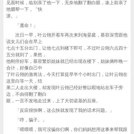
见面时候，临别亲了他一下，无奈地翻了翻白眼，凑上前亲了
他腮帮一下，「快
滚。」
「遵命！」
次日一早，叶云翎开着车再次来到海晏庭，慕容深雪跟他
说女儿们会在早上
七点十五分出门，让他七点到楼下即可，不过叶云翎六点四十
五分就到了，果然，
他刚停好车，慕容繁炽姐妹就已经出现在楼下，姐妹俩昨晚一
合计，好像自己中
了叶云翎的激将法，今天打算提早半个小时出门，让叶云翎在
这里白等一天，结
果二人走出大楼，却发现叶云翎已经好整以暇地站在车子旁
边，不由得翻了翻白
眼，一言不发地走过来，上了大切诺基的后座。
「反应很快啊，这么快就发现了我的话术问题。」
「哼，骗子。」
「喂喂喂，我可没骗你们啊，你们妈妈想用这事来帮我跟