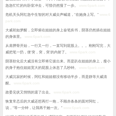
急急忙忙的向卧室冲去，可惜仍然慢了一步。
www.6park.com
危机关头阿红急中生智的对大威尖声喊道，“在她身上写。”
www.6
park.com
大威初如梦醒，立即俯在姐姐的身上奋笔疾书，阴茎仍然插在姐姐
的身体里。
www.6park.com
从肩胛骨开始，一行又一行，一直写到屁股上。。。刚刚写完，大
威把笔一扔，便‘突，突，突’的内射了。
www.6park.com
阴茎软化后大威没有立即将它拔出来。而是趴在姐姐的身上，瘦小
的身子抱住姐姐宽大的屁股上休息了几秒钟。
www.6park.com
大威沉寂的时候，阿红和姐姐都没有移动半步，而是静等大威清
醒。
www.6park.com
政委见状又悄悄的退了出去。
www.6park.com
恢复常态后的大威还想再打一炮，不顾赤条条的面对阿红，
说，“等一分钟，让我再干她一次。”
www.6park.com