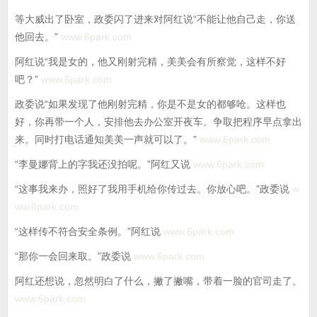
等大威出了卧室，政委闪了进来对阿红说“不能让他自己走，你送
他回去。”
www.6park.com
阿红说“我是女的，他又刚射完精，美美会有所察觉，这样不好
吧？”
www.6park.com
政委说“如果发现了他刚射完精，你是不是女的都够呛。这样也
好，你再带一个人，安排他去办公室开夜车。争取把程序早点拿出
来。同时打电话通知美美一声就可以了。”
www.6park.com
“李曼娜背上的字我还没拍呢。”阿红又说
www.6park.com
“这事我来办，照好了我用手机给你传过去。你放心吧。”政委说
w
ww.6park.com
“这样传不符合安全条例。”阿红说
www.6park.com
“那你一会回来取。”政委说
www.6park.com
阿红还想说，忽然明白了什么，撇了撇嘴，带着一脸的官司走了。
www.6park.com