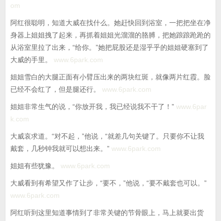
om
阿红很聪明，知道大威在找什么。她赶快回到浴室，一把把坐在净
身器上姐姐拽了起来，再抓着姐姐光溜溜的胳膊，把她踉踉跄跄的
从浴室里拉了出来，“给你。”她把屁股还是湿乎乎的姐姐硬塞到了
大威的手里。
www.6park.com
姐姐雪白的大腿正面有小臂压出来的两块红斑，就像两片红霞。脸
已经不会红了，但是腿还行。
www.6park.com
姐姐非常生气的说，“你放开我，我已经说我不干了！”
www.6par
k.com
大威哀求道。“对不起，”他说，“就差几句关键了。只要你不让我
戴套，几秒钟我就可以想出来。”
www.6park.com
姐姐有些犹豫。
www.6park.com
大威看到有希望又作了让步，“要不，”他说，“要不戴套也可以。”
www.6park.com
阿红听到这里知道事情到了非常关键的节骨眼上，马上就要出货