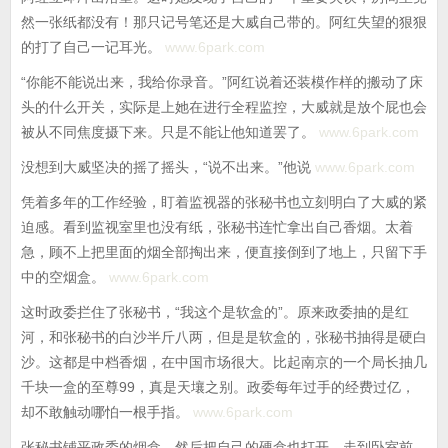
然一张纸都没有！那只记号笔还是大威自己带的。阿红失望的狠狠
的打了自己一记耳光。
www.6park.com
“你能不能说出来，我给你录音。”阿红说着还装模作样的搬动了床
头的什么开关，实际是上她在进行全程监控，大威就是放个屁也会
被从不同焦度摄下来。只是不能让他知道罢了。
www.6park.com
没想到大威坚决的摇了摇头，“说不出来。”他说
www.6park.com
凭着多年的工作经验，盯着监视器的张秘书也立刻明白了大威的紧
迫感。看到监视室里也没有纸，张秘书连忙拿出自己香烟。太着
急，顾不上把里面的烟全部掏出来，便直接倒到了地上，只留下手
中的空烟盒。
www.6park.com
这时政委拦住了张秘书，“我这个是软盒的”。原来政委抽的是红
河，和张秘书的白沙半斤八两，但是是软盒的，张秘书抽得是硬白
沙。这都是中档香烟，在中国市场很大。比起南京的一个局长抽几
千块一盒的至尊99，真是天壤之别。政委每年过手的经费过亿，
却不敢触动哪怕一根手指。
www.6park.com
张秘书铺平政委的烟盒，然后把自己的硬盒也打开。走到卧室前，