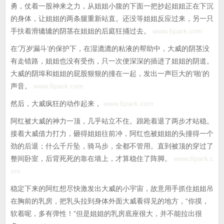
勇，仗着一股神来之力，从姐姐小腹的下面一把抄起姐姐正在下沉
的身体，让姐姐的两条腿重新站直。还没等姐姐反应过来，另一只
手扶着滑辘辘的阴茎在姐姐的后庭狂捅过去。
www.6park.com
在‘万岁漏斗’的保护下，在湿漉漉的粘液的帮助中，大威的阴茎没
有走错路，姐姐也没有受伤，只一次便深深的插进了姐姐的阴道。
大威的阴埠和姐姐的屁股狠狠的撞在一起，发出一声巨大的‘啪’的
声音。
www.6park.com
然后，大威疯狂的动作起来，
www.6park.com
阿红被大威的神力一顶，几乎站立不住。踉跄着退了两步才站稳。
接着大威借力打力，砸得姐姐往前冲，阿红也被姐姐的头撞得一个
劲的后退；什么千斤坠，骑马步，全都不管用。直到被顶的穿过了
整间卧室，后背死死的靠在墙上，才算稳住了阵脚。
www.6park.c
om
稳定下来的阿红想尽快激发出大威的小宇宙，故意用手抓住姐姐吊
在胸前的乳房，把乳头拉到身体外面大威看得见的地方，“你摸，
软着呢，多有弹性！”但是姐姐的乳房底座很大，并不能拉出很