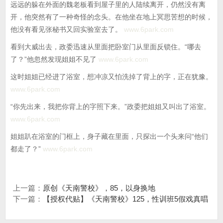
远远的躲在外面的魏老板看到屋子里的人陆续离开，仍然没有离
开，他突然有了一种奇怪的念头。在他坐在地上冥思苦想的时候，
他没有看见张秘书又回实验室去了。
www.6park.com
看到大威出去，政委迅速从里面把卧室门从里面反锁住。“哪去
了？”他忽然发现姐姐不见了
www.6park.com
这时姐姐已经进了浴室，想冲凉又怕洗掉了背上的字，正在犹豫。
www.6park.com
“你先出来，我把你背上的字照下来。”政委把姐姐又叫出了浴室。
www.6park.com
姐姐趴在浴室的门框上，身子藏在里面，只探出一个头来问“他们
都走了？”
www.6park.com
上一篇：
原创《天南警校》，85，以身换地
下一篇：
【授权代贴】《天南警校》125，性训班5假戏真唱