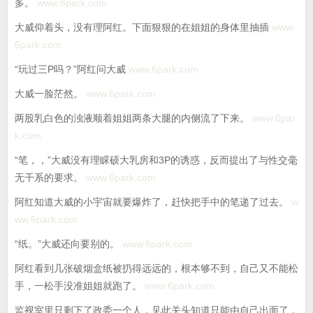
多。
www.6park.com
大威仰着头，没有理阿红。下面狠狠的在姐姐的身体里抽插
www.
6park.com
“玩过三P吗？”阿红问大威
www.6park.com
大威一脸茫然。
www.6park.com
两股乳白色的浊液顺着姐姐两条大腿的内侧流了下来。
www.6par
k.com
“笔，，”大威没有理睬硕大乳房和3P的诱惑，反而提出了与性交毫
无干系的要求。
www.6park.com
阿红知道大威的小宇宙就要爆炸了，赶快把手中的笔递了过去。
w
ww.6park.com
“纸。”大威还向要别的。
www.6park.com
阿红看到几张破烟盒纸被扔得远远的，根本够不到，自己又不能松
手，一松手没准姐姐就跑了。
www.6park.com
监视室里只剩下了政委一个人，见此关头知道只能由自己出面了，