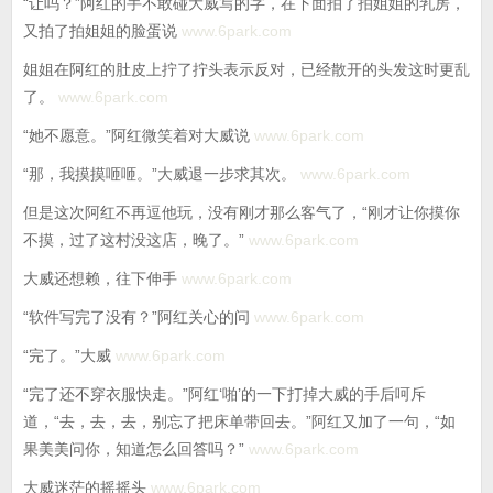
“让吗？”阿红的手不敢碰大威写的字，在下面拍了拍姐姐的乳房，
又拍了拍姐姐的脸蛋说
www.6park.com
姐姐在阿红的肚皮上拧了拧头表示反对，已经散开的头发这时更乱
了。
www.6park.com
“她不愿意。”阿红微笑着对大威说
www.6park.com
“那，我摸摸咂咂。”大威退一步求其次。
www.6park.com
但是这次阿红不再逗他玩，没有刚才那么客气了，“刚才让你摸你
不摸，过了这村没这店，晚了。”
www.6park.com
大威还想赖，往下伸手
www.6park.com
“软件写完了没有？”阿红关心的问
www.6park.com
“完了。”大威
www.6park.com
“完了还不穿衣服快走。”阿红‘啪’的一下打掉大威的手后呵斥
道，“去，去，去，别忘了把床单带回去。”阿红又加了一句，“如
果美美问你，知道怎么回答吗？”
www.6park.com
大威迷茫的摇摇头
www.6park.com