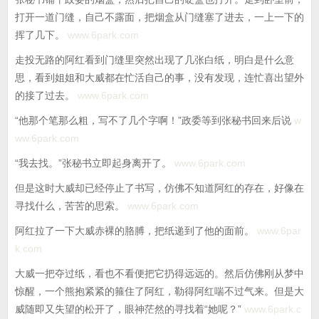
打开一道门缝，自己不露面，把烟盒从门缝塞了进去，一上一下的
挥了几下。
www.6park.com
走投无路的阿红看到门缝里突然出现了几张白纸，明白是什么意
思，看到姐姐和大威都在忙活自己的事，没有发现，连忙喜出望外
的接了过去。
www.6park.com
“他那个笔那么粗，写不了几个字啊！”政委等到张秘书回来后说
w
ww.6park.com
“我去找。”张秘书立即起身离开了。
www.6park.com
但是这时大威却已经停止了书写，仿佛不知道阿红的存在，好像在
寻找什么，苦苦的思索。
www.6park.com
阿红拉了一下大威赤裸的胳膊，把纸递到了他的面前。
www.6par
k.com
大威一把夺过纸，看也不看便把它扔得远远的。然后仿佛刚从梦中
惊醒，一个熊抱紧紧的箍住了阿红，勒得阿红喘不过气来。但是大
威随即又失望的松开了，眼神茫然的寻找着“她呢？”
www.6park.c