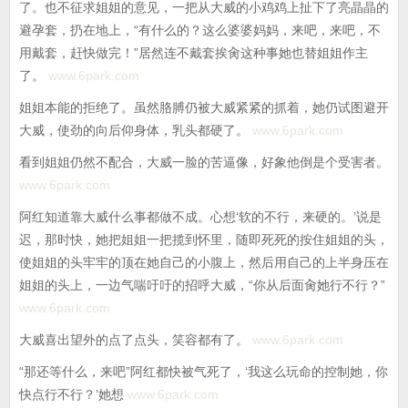
了。也不征求姐姐的意见，一把从大威的小鸡鸡上扯下了亮晶晶的
避孕套，扔在地上，“有什么的？这么婆婆妈妈，来吧，来吧，不
用戴套，赶快做完！”居然连不戴套挨肏这种事她也替姐姐作主
了。
www.6park.com
姐姐本能的拒绝了。虽然胳膊仍被大威紧紧的抓着，她仍试图避开
大威，使劲的向后仰身体，乳头都硬了。
www.6park.com
看到姐姐仍然不配合，大威一脸的苦逼像，好象他倒是个受害者。
www.6park.com
阿红知道靠大威什么事都做不成。心想‘软的不行，来硬的。’说是
迟，那时快，她把姐姐一把揽到怀里，随即死死的按住姐姐的头，
使姐姐的头牢牢的顶在她自己的小腹上，然后用自己的上半身压在
姐姐的头上，一边气喘吁吁的招呼大威，“你从后面肏她行不行？”
www.6park.com
大威喜出望外的点了点头，笑容都有了。
www.6park.com
“那还等什么，来吧”阿红都快被气死了，‘我这么玩命的控制她，你
快点行不行？’她想
www.6park.com