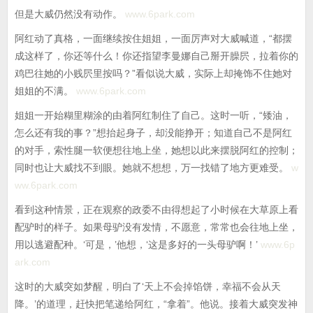
但是大威仍然没有动作。
www.6park.com
阿红动了真格，一面继续按住姐姐，一面厉声对大威喊道，“都摆
成这样了，你还等什么！你还指望李曼娜自己掰开臊屄，拉着你的
鸡巴往她的小贱屄里按吗？”看似说大威，实际上却掩饰不住她对
姐姐的不满。
www.6park.com
姐姐一开始糊里糊涂的由着阿红制住了自己。这时一听，“矮油，
怎么还有我的事？”想抬起身子，却没能挣开；知道自己不是阿红
的对手，索性腿一软便想往地上坐，她想以此来摆脱阿红的控制；
同时也让大威找不到眼。她就不想想，万一找错了地方更难受。
w
ww.6park.com
看到这种情景，正在观察的政委不由得想起了小时候在大草原上看
配驴时的样子。如果母驴没有发情，不愿意，常常也会往地上坐，
用以逃避配种。‘可是，’他想，‘这是多好的一头母驴啊！’
www.6p
ark.com
这时的大威突如梦醒，明白了‘天上不会掉馅饼，幸福不会从天
降。’的道理，赶快把笔递给阿红，“拿着”。他说。接着大威突发神