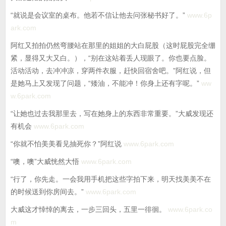
“就说是会议室的桌布。他若不信让他去问张秘书好了。”
www.6p
ark.com
阿红又拍拍仍然弯腰站在那里的姐姐的大白屁股（这时屁股完全绷
紧，显得又大又白。），“别在这站着丢人现眼了。你也要点脸。
活动活动，去冲冲凉，穿两件衣服，赶快回宿舍吧。”阿红说，但
是她马上又发现了问题，“矮油，不能冲！你身上还有字呢。”
ww
w.6park.com
“让她也过去我那里去，写在她身上的东西非常重要。”大威发现还
有机会
www.6park.com
“你就不怕美美看见抽死你？”阿红说
www.6park.com
“噢，噢”大威恍然大悟
www.6park.com
“行了，你先走。一会我用手机把这些字拍下来，明天找美美不在
的时候送到你房间去。”
www.6park.com
大威这才悻悻的离去，一步三回头，五里一徘徊。
www.6park.co
m