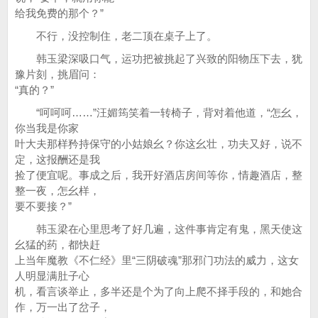
给我免费的那个？”
不行，没控制住，老二顶在桌子上了。
韩玉梁深吸口气，运功把被挑起了兴致的阳物压下去，犹
豫片刻，挑眉问：
“真的？”
“呵呵呵……”汪媚筠笑着一转椅子，背对着他道，“怎幺，
你当我是你家
叶大夫那样矜持保守的小姑娘幺？你这幺壮，功夫又好，说不
定，这报酬还是我
捡了便宜呢。事成之后，我开好酒店房间等你，情趣酒店，整
整一夜，怎幺样，
要不要接？”
韩玉梁在心里思考了好几遍，这件事肯定有鬼，黑天使这
幺猛的药，都快赶
上当年魔教《不仁经》里“三阴破魂”那邪门功法的威力，这女
人明显满肚子心
机，看言谈举止，多半还是个为了向上爬不择手段的，和她合
作，万一出了岔子，