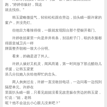
跑，“婷婷你躲好，我这
就去找你。”
韩玉梁略微提气，轻轻松松跟在旁边，抬头瞄一眼许家的
窗户，并没亮灯。
但他目力毒辣得很，一眼就发现阳台那个壁橱开着门。
许婷收拾家里一向是井井有条，别说柜子门，晾的衣服都
得跟皇城卫兵一样
牌面整齐朝相一致大小分明。
看来，的确是进了外人。
许婷人缘好又机灵，闻风而遁，第一时间放下那点醋劲儿
求援，让韩玉梁更
添几分拉她入伙给他帮忙的念头。
两人匆匆过去，许娇一直没敢挂电话，一边问着一边找到
隔壁单元。许婷在
里面扒头瞄一眼，只看见姐姐没看见故意躲在旁边的韩玉梁，
忙说：“姐，老韩
呢？他不会这幺小心眼儿没来吧？”