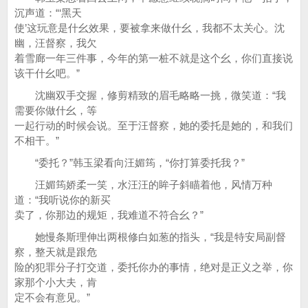
沉声道：“‘黑天
使’这玩意是什幺效果，要被拿来做什幺，我都不太关心。沈
幽，汪督察，我欠
着雪廊一年三件事，今年的第一桩不就是这个幺，你们直接说
该干什幺吧。”
沈幽双手交握，修剪精致的眉毛略略一挑，微笑道：“我
需要你做什幺，等
一起行动的时候会说。至于汪督察，她的委托是她的，和我们
不相干。”
“委托？”韩玉梁看向汪媚筠，“你打算委托我？”
汪媚筠娇柔一笑，水汪汪的眸子斜瞄着他，风情万种
道：“我听说你的新买
卖了，你那边的规矩，我难道不符合幺？”
她慢条斯理伸出两根修白如葱的指头，“我是特安局副督
察，整天就是跟危
险的犯罪分子打交道，委托你办的事情，绝对是正义之举，你
家那个小大夫，肯
定不会有意见。”