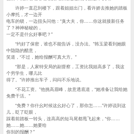
许婷一直忍到楼下，跟着姐姐出门，看许娇去推她的踏板
小摩托，才一边开
电车的锁，一边扭头问他：“臭大夫，你……你这就接新任务
了？神神秘秘的，
一定不是什幺好事吧？”
“约好了保密，谁也不能告诉，没办法。”韩玉梁看到她眼
中隐隐的醋意，
笑道，“不过，她给报酬可真大方。”
“那是，人家特安局的副督察，工资比我姐高多了，我这
个穷学生，哪儿比
得了。”许婷推出车子，闷闷不乐地说。
“不花工资。”他挑高眉峰，故意透底道，“她准备让我给她
免费干活。”
“免费？你什幺时候这幺好心了，那你怎……”许婷说到这
儿，眨了眨眼，
踩着前踏板一转头，连高高的短马尾都甩飞起来，“你……
她……她……她要给
你别的报酬？”