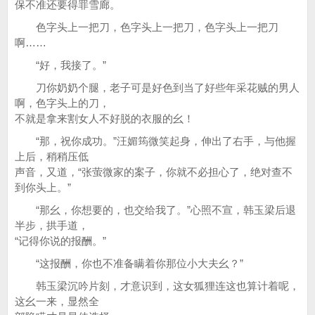
保不准还要得罪雪廊。
色字头上一把刀，色字头上一把刀，色字头上一把刀
啊……
“好，我接了。”
刀你奶奶个腿，老子可是好色到当了好些年采花贼的男人
啊，色字头上的刀，
不就是拿来割女人不好脱的衣服的幺！
“那，祝你成功。”汪媚筠微笑起身，伸出了右手，与他握
上后，稍稍压低
声音，又道，“张萤微家的案子，你就不必担心了，绝对查不
到你头上。”
“那幺，你想要的，也交给我了。”心照不宣，韩玉梁后退
半步，拱手道，
“记得你说的报酬。”
“这报酬，你也不准备瞒着你那位小大夫幺？”
韩玉梁沉吟片刻，才意识到，这女狐狸连这也算计着呢，
这幺一来，显然全