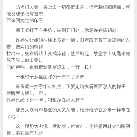
防盗门关着，看上去一切都挺正常，但弯腰仔细瞄瞄，就
能发现锁眼有被东
西来回搅过的印子。
韩玉梁打了个手势，站到开门处，示意许婷插钥匙。
许婷先让姐姐往楼上多走一层，跟着蹲下紧了紧凉拖的系
带，把两用的鞋袢
拉出来，兜在脚跟上变成凉鞋，然后站起，故意拿出钥匙串先
晃了晃，做出要进
门的声响，跟着把钥匙塞进去，一转，拉开。
一根棍子从里面呼的一声挥了出来。
韩玉梁一抬手牢牢抓住，正要定睛去看里面那人的样子，
就听旁边娇叱一声，
许婷已经飞起一脚，狠狠踹在那人胯下。
那男人哀号声都变的又尖又细，松开棍子就虾米一样蜷在
了地上。
这一腿势大力沉，发劲狠，位置准，还特意用鞋尖勾踢阴
囊，实在颇有几分