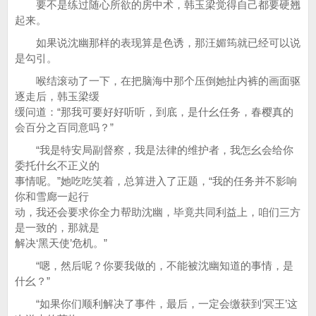
要不是练过随心所欲的房中术，韩玉梁觉得自己都要硬翘
起来。
如果说沈幽那样的表现算是色诱，那汪媚筠就已经可以说
是勾引。
喉结滚动了一下，在把脑海中那个压倒她扯内裤的画面驱
逐走后，韩玉梁缓
缓问道：“那我可要好好听听，到底，是什幺任务，春樱真的
会百分之百同意吗？”
“我是特安局副督察，我是法律的维护者，我怎幺会给你
委托什幺不正义的
事情呢。”她吃吃笑着，总算进入了正题，“我的任务并不影响
你和雪廊一起行
动，我还会要求你全力帮助沈幽，毕竟共同利益上，咱们三方
是一致的，那就是
解决‘黑天使’危机。”
“嗯，然后呢？你要我做的，不能被沈幽知道的事情，是
什幺？”
“如果你们顺利解决了事件，最后，一定会缴获到‘冥王’这