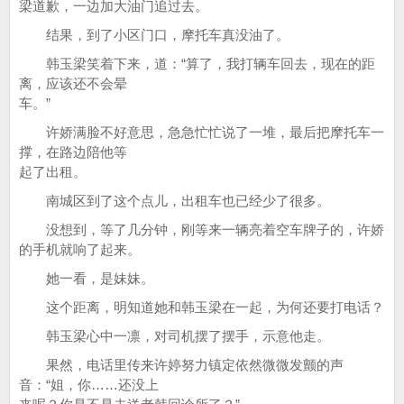
梁道歉，一边加大油门追过去。
结果，到了小区门口，摩托车真没油了。
韩玉梁笑着下来，道：“算了，我打辆车回去，现在的距
离，应该还不会晕
车。”
许娇满脸不好意思，急急忙忙说了一堆，最后把摩托车一
撑，在路边陪他等
起了出租。
南城区到了这个点儿，出租车也已经少了很多。
没想到，等了几分钟，刚等来一辆亮着空车牌子的，许娇
的手机就响了起来。
她一看，是妹妹。
这个距离，明知道她和韩玉梁在一起，为何还要打电话？
韩玉梁心中一凛，对司机摆了摆手，示意他走。
果然，电话里传来许婷努力镇定依然微微发颤的声
音：“姐，你……还没上