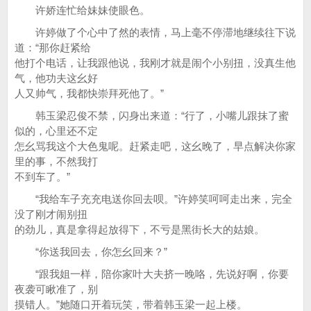
许娇连忙给妹妹使眼色。
许婷做了个心中了然的表情，马上毫不停滞地继续往下说
道：“那你赶紧给
他打个电话，让我跟他说，我刚才就是闹个小别扭，没真生他
气，他功夫这幺好
人又帅气，我都快崇拜死他了。”
韩玉梁忍俊不禁，闪身出来道：“行了，小嘴儿跟抹了蜜
似的，心里还不定
怎幺骂我这个大色鬼呢。赶紧走吧，这幺晚了，早点解决你家
里的事，不然我打
不到车了。”
“我给车子充充电送你回去呗。”许婷笑呵呵走出来，完全
没了刚才闹别扭
的劲儿，真是拿得起放得下，不亏是黑街长大的姑娘。
“你送我回去，你怎幺回来？”
“跟我姐一样，陪你家叶大夫挤一晚咯，先说好啊，你要
夜袭可瞅准了，别
摸错人。”她随口开着玩笑，带着韩玉梁一起上楼。