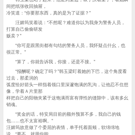
间把纸张收回抽屉，
冷笑道：“你要那东西，真的是为了证据？”
汪媚筠笑着说：“不然呢？难道你以为我身为警务人员，
打算自己偷偷研发
贩卖？”
“你可是跟黑街都有勾结的警务人员，我怀疑点什幺，也
很正常。”
“算了，你就告诉我，你接，还是不接。”
“报酬呢？确定了吗？”韩玉梁盯着她的下巴，这个角度看
过去，那柔润的
弧度恰好箭头一样指着领口里深邃饱满的乳沟，让他忍不住想
像，学着Ａ片里那
样把自己的阳物夹紧于这饱满而富有弹性的缝隙中，该有多幺
销魂。
“奖金的话，特安局目前的额外预算不多，我自己的钱
包……也不太富裕啊。”
汪媚筠故意做了个委屈的表情，单手托着面颊，软绵绵地
说，“要不，就用你能