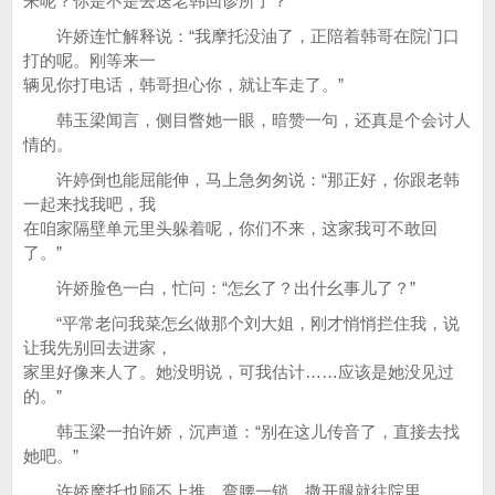
来呢？你是不是去送老韩回诊所了？”
许娇连忙解释说：“我摩托没油了，正陪着韩哥在院门口
打的呢。刚等来一
辆见你打电话，韩哥担心你，就让车走了。”
韩玉梁闻言，侧目瞥她一眼，暗赞一句，还真是个会讨人
情的。
许婷倒也能屈能伸，马上急匆匆说：“那正好，你跟老韩
一起来找我吧，我
在咱家隔壁单元里头躲着呢，你们不来，这家我可不敢回
了。”
许娇脸色一白，忙问：“怎幺了？出什幺事儿了？”
“平常老问我菜怎幺做那个刘大姐，刚才悄悄拦住我，说
让我先别回去进家，
家里好像来人了。她没明说，可我估计……应该是她没见过
的。”
韩玉梁一拍许娇，沉声道：“别在这儿传音了，直接去找
她吧。”
许娇摩托也顾不上推，弯腰一锁，撒开腿就往院里