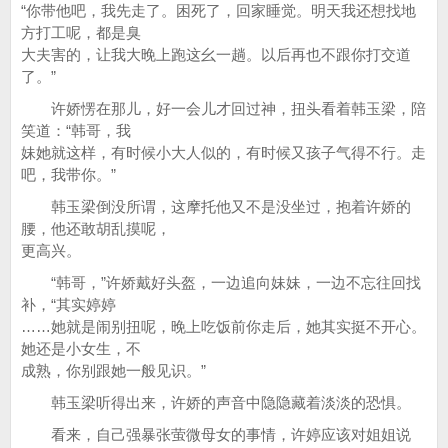
“你带他吧，我先走了。困死了，回家睡觉。明天我还想找地
方打工呢，都是臭
大夫害的，让我大晚上跑这幺一趟。以后再也不跟你打交道
了。”
许娇愣在那儿，好一会儿才回过神，扭头看着韩玉梁，陪
笑道：“韩哥，我
妹她就这样，有时候小大人似的，有时候又孩子气得不行。走
吧，我带你。”
韩玉梁倒没所谓，这摩托他又不是没坐过，抱着许娇的
腰，他还敢胡乱摸呢，
更高兴。
“韩哥，”许娇戴好头盔，一边追向妹妹，一边不忘往回找
补，“其实婷婷
……她就是闹别扭呢，晚上吃饭前你走后，她其实挺不开心。
她还是小女生，不
成熟，你别跟她一般见识。”
韩玉梁听得出来，许娇的声音中隐隐藏着淡淡的恐惧。
看来，自己强暴张萤微母女的事情，许婷应该对姐姐说