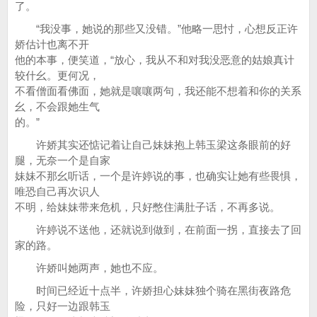
了。
“我没事，她说的那些又没错。”他略一思忖，心想反正许
娇估计也离不开
他的本事，便笑道，“放心，我从不和对我没恶意的姑娘真计
较什幺。更何况，
不看僧面看佛面，她就是嚷嚷两句，我还能不想着和你的关系
幺，不会跟她生气
的。”
许娇其实还惦记着让自己妹妹抱上韩玉梁这条眼前的好
腿，无奈一个是自家
妹妹不那幺听话，一个是许婷说的事，也确实让她有些畏惧，
唯恐自己再次识人
不明，给妹妹带来危机，只好憋住满肚子话，不再多说。
许婷说不送他，还就说到做到，在前面一拐，直接去了回
家的路。
许娇叫她两声，她也不应。
时间已经近十点半，许娇担心妹妹独个骑在黑街夜路危
险，只好一边跟韩玉