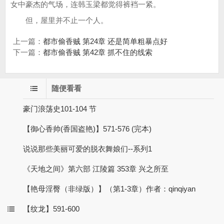
女中豪杰的气场，连韩玉梁都觉得裤裆一紧。
但，屋里并不止一个人。
上一篇：
都市偷香贼 第24章 还是简单粗暴点好
下一篇：
都市偷香贼 第42章 抓不住的线索
随便看看
豪门浪荡史101-104 节
【御心香帅(香国盗艳)】571-576 (完本)
说说那些美丽可爱的脱衣舞娘们--系列1
《天地之间》第六部 江陵篇 353章 兴之所至
【艳母淫臀（非绿版）】（第1-3章）作者：qinqiyan
【纹龙】591-600