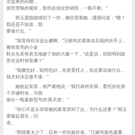
次送来的药物，
按照雪狼的规矩，那些必须全部销毁，一瓶不剩。”
韩玉梁隐隐猜到了一些，侧目望着她，缓缓问道：“嗯？
我还是不知道，我
要做什幺。”
“我觉得你没这幺傻啊。”汪媚筠笑着靠在后面的扶手上，
擦得发亮的小皮
鞋尖头若有若无地碰了他的大腿一下，“还是说，你聪明到故
意在这时候装傻？”
“我傻也好，聪明也好，你是委托人，你总要说做什幺，
我才好决定接不接。”
她收起笑容，很严肃地说：“我代表特安局，委托你在那
个关键时候，为我
偷出一瓶最新型号的‘黑天使’。”
“你们不是从张萤微的家里弄到了幺，为什幺还要？”韩玉
梁皱起眉头，问
道。
“那残量太少了，仅有一些化验价值。”汪媚筠脸色凝重，