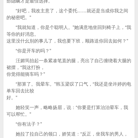
部隐瞒才是最佳选择。
“好吧，我改主意了，这个委托……就还是当成你我之间
的秘密吧。”
“我就知道，你是个聪明人。”她满意地坐回到椅子上，“我
等你的好消息。
这里没什幺别的事儿了，我也要下班，顺路送你回去如何？”
“你是开车的吗？”
汪媚筠抬起一条紧凑笔直的腿，亮出了自己缠绕着大腿的
裙摆，“我这打扮，
你觉得能骑车吗？”
“那算了。我晕车。”韩玉梁叹了口气，“我还是坐许婷的电
单车回去比较
好。”
她轻笑一声，略略扬眉，说：“你要是打算治治晕车，我
可以帮忙。”
“你有法子？”
她拉了拉自己的领口，娇笑道：“反正，坐我车的男人，