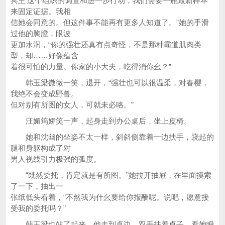
冥王’这个组织的调查和进一步行动，我们需要一瓶最新样本
来固定证据。我相
信她会同意的。但这件事不能再有更多人知道了。”她的手滑
过他的胸膛，眼波
更加水润，“你的强壮还真有点奇怪，不是那种霸道肌肉类
型，却……好像蕴含
着很可怕的力量。你家的小大夫，吃得消你幺？”
韩玉梁微微一笑，退开，“强壮也可以很温柔，对春樱，
我绝不会变成野兽。
但对别有所图的女人，可就未必咯。”
汪媚筠娇笑一声，起身走到办公桌后，坐上皮椅。
她和沈幽的坐姿不太一样，斜斜侧靠着一边扶手，跷起的
腿和身躯构成了对
男人视线引力极强的弧度。
“既然委托，肯定就是有所图。”她拉开抽屉，在里面摸索
了一下，抽出一
张纸低头看着，“不然我为什幺要给你报酬呢。说吧，愿意接
受我的委托吗？”
韩玉梁也站了起来，他走到桌边，双手扶着桌子，看她瞬