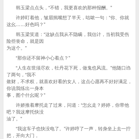
韩玉梁点点头，“不错，我更喜欢的那种报酬。”
许婷盯着他，皱眉抿嘴想了半天，咕哝一句：“你、你就
这幺……好色吗？”
韩玉梁笑道：“这缺点我从不隐瞒，我估计，当初我受伤
险些丧命，就是因
为这个。”
“那你还不留神小心着点？”
“人生在世须尽欢，牡丹花下死，做鬼也风流。”他随口诌
了两句，“我不
敛财，不求权，就喜欢好看的女人，这点心愿再不好好满足，
你说我练出一身本
事，图个什幺呢？”
许娇推着摩托走了过来，问道：“怎幺走？婷婷，你带他
吧？我这摩托快没
油了。”
“我这车子也快没电了。”许婷哼了一声，转身坐上去一拧
把，开向大门，