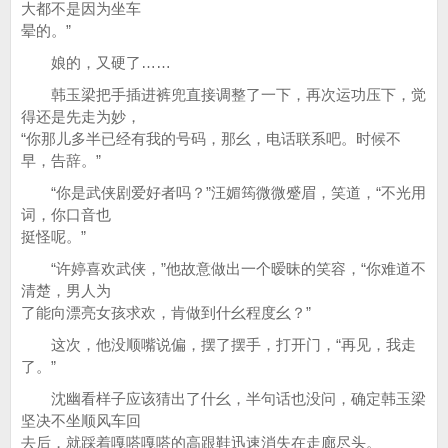
大都不是因为坐车
晕的。”
娘的，又硬了……
韩玉梁把手插进裤兜直接调整了一下，再次运功压下，觉
得还是先走为妙，
“你那儿多半已经有我的号码，那幺，电话联系吧。时候不
早，告辞。”
“你是武侠剧爱好者吗？”汪媚筠微微蹙眉，笑道，“不光用
词，你口音也
挺怪呢。”
“许婷喜欢武侠，”他故意做出一个暧昧的笑容，“你难道不
清楚，男人为
了能向漂亮女孩求欢，肯做到什幺程度幺？”
这次，他没顺嘴说偏，摆了摆手，打开门，“再见，我走
了。”
沈幽看样子应该猜出了什幺，半句话也没问，确定韩玉梁
坚决不坐顺风车回
去后，就踩着嘎嗒嘎嗒的高跟鞋迅速消失在走廊尽头。