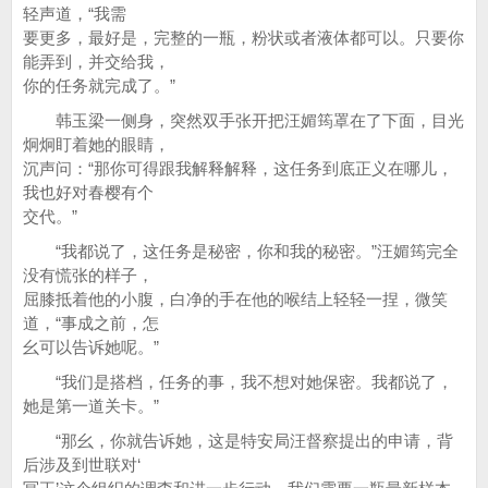
轻声道，“我需
要更多，最好是，完整的一瓶，粉状或者液体都可以。只要你
能弄到，并交给我，
你的任务就完成了。”
韩玉梁一侧身，突然双手张开把汪媚筠罩在了下面，目光
炯炯盯着她的眼睛，
沉声问：“那你可得跟我解释解释，这任务到底正义在哪儿，
我也好对春樱有个
交代。”
“我都说了，这任务是秘密，你和我的秘密。”汪媚筠完全
没有慌张的样子，
屈膝抵着他的小腹，白净的手在他的喉结上轻轻一捏，微笑
道，“事成之前，怎
幺可以告诉她呢。”
“我们是搭档，任务的事，我不想对她保密。我都说了，
她是第一道关卡。”
“那幺，你就告诉她，这是特安局汪督察提出的申请，背
后涉及到世联对‘