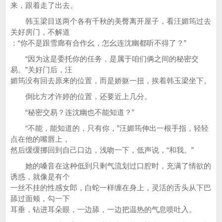
来，跟着走了出去。
韩玉梁目送两个各有千秋的美臀离开屋子，看汪媚筠过去
关好房门，不解道
：“你不是跟雪廊有合作幺，怎幺连沈幽都听不得了？”
“因为这是委托你的任务，是属于咱们俩之间的秘密交
易。”关好门后，汪
媚筠没有回去原来的位置，而是娇躯一扭，挨着韩玉梁坐下。
倒比方才许婷的位置，还要近上几分。
“秘密交易？连沈幽也不能知道？”
“不能，能知道的，只有你，”汪媚筠伸出一根手指，轻轻
点在他的嘴唇上，
然后缓缓挪回到自己口边，浅吻一下，低声说，“和我。”
她的嗓音在这种低到只剩气流划过口腔时，充满了情欲的
诱惑，就像是有个
一丝不挂的性感女郎，白蛇一样缠在身上，灵活的舌头从下巴
舔过面颊，勾一下
耳垂，钻进耳朵眼，一边舔，一边把温热的气息喷吐入。