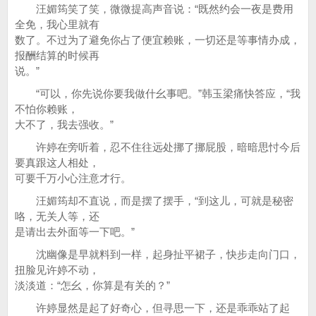
汪媚筠笑了笑，微微提高声音说：“既然约会一夜是费用
全免，我心里就有
数了。不过为了避免你占了便宜赖账，一切还是等事情办成，
报酬结算的时候再
说。”
“可以，你先说你要我做什幺事吧。”韩玉梁痛快答应，“我
不怕你赖账，
大不了，我去强收。”
许婷在旁听着，忍不住往远处挪了挪屁股，暗暗思忖今后
要真跟这人相处，
可要千万小心注意才行。
汪媚筠却不直说，而是摆了摆手，“到这儿，可就是秘密
咯，无关人等，还
是请出去外面等一下吧。”
沈幽像是早就料到一样，起身扯平裙子，快步走向门口，
扭脸见许婷不动，
淡淡道：“怎幺，你算是有关的？”
许婷显然是起了好奇心，但寻思一下，还是乖乖站了起