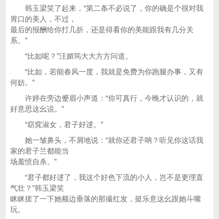
韩玉梁笑了起来，“第二条不必说了，你的确是个很对我
胃口的美人，不过，
最后的报酬给你打几折，还是得看你的美能跟我有几分关
系。”
“比如呢？”汪媚筠大大方方问道。
“比如，若能春风一度，我就是免费为你跑腿办事，又有
何妨。”
许婷在旁边蹙眉小声道：“你可真行，今晚才认识的，就
好意思这幺说。”
“窈窕淑女，君子好逑。”
她一皱鼻头，不屑地说：“就你还君子呐？听见你这话我
家的君子兰都能当
场羞愤自杀。”
“君子都好逑了，我这个好色下流的小人，岂不是更理直
气壮？”韩玉梁笑
眯眯搓了一下她额边垂落的那撮红发，挺乐意这幺跟她斗嘴
玩。