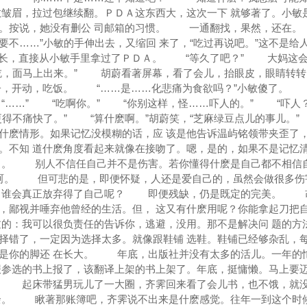
敏皱眉，拉过包继续翻。ＰＤＡ这东西大，这次一下 就够著了。小敏
了。按说，她没有删公 司邮箱的习惯。 一通翻找，果然，还在
不……”小敏的手伸出去，又缩回 来了，“吃过再说吧。”这不是给
膊长，直接从小敏手里拿过了ＰＤＡ。 “等久了吧？” 大妈这
吃，面马上出来。” 胡蔚看著屏幕，看了会儿，抬眼皮，眼睛转转
子，开动，吃饭。 “……是……化悲痛为食欲吗？”小敏傻了。 
 “……” “吃啊你。” “你别这样，怪……吓人的。” “吓人？
得不痛快了。” “算什麽啊。”胡蔚笑，“芝麻绿豆点儿的事儿。
什麽情形。如果记忆没模糊的话，应 该是他告诉温屿铭领带夹歪了
。不知 道什麽角度看起来就像在接吻了。嗯，是的，如果不是记忆
嘛了。 别人不信任自己并不是伤害。若你懂得什麽是自己都不相信
呵。 但可悲的是，即便怀疑，人还是爱自己的，虽然会做很多伤
以，谁会真正放弃得了自己呢？ 即便残缺，仍是既定的完美。 
，鄙视并唾弃他曾经的生活。但， 这又有什麽用呢？你能拿起刀把
的：我可以很负责任的告诉你，逃避，没用。那不是解决问 题
择错了，一定因为选择太多。就像跟鞋铺 选鞋。鞋铺已经够杂乱，
，是你的脚还 在长大。 年底，出版社并没有太多的活儿。一年的
报参选的书上报了，该翻译上架的书上架了。年底，挺慵懒。马上要迈
。 起床带猛男玩儿了一大圈，齐霁回来看了会儿书，也不饿，就
盈余。 瞅著那账簿吧，齐霁说不出来是什麽感觉。往年一到这个时