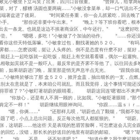
，瞅见小敏坐下立马笑了出来，四川口音很重。 “曾婶儿，给拿两
菜，对了，醪糟 汤圆也要两碗……”小敏没拿菜单，却一口气说出不
就端著盆进了後厨。 “时间紧任务重，你一会儿抓紧吃，回去晚了
著小手。 “那你还非要中午出来。” “晚上？等下班你看吧，根
出去一条龙。也就是这边不挨著商业区，中午还行。” “这麽好吃
尝。” “嗯嗯，多吃！”小敏做了个加油的动作。 “……你还
看你这些天特低落嘛。”小敏拿过包，翻找著她的５２０。 “有吗
霁都……怎麽说呢，挺让 人头疼的。倒不是态度有什麽不好，挺好
 能赶上一起吃饭就一起吃饭，能赶上有空就看看碟，偶尔一起遛狗
光相敬如宾就不是一般吓人。最反常的是齐霁不等他 了。以往回去多
前，如果胡蔚进门晚， 屋里那是悄无声息半点无光。 “跟我你就
…”小敏终於够出了那 盒５２０，掀开盒盖，抽出细长的一支，点燃
别太在意就是了，本来咱公司就乱。而且我觉得，这个事情可能还没
得罪谁了？”小敏盯著胡蔚的眼睛看。 胡蔚这回连‘嗯’都出不来
 “你放心，还是有人不屑一顾的，比如我。”小敏眨著眼睛，“那
们肯定不一样！” 胡蔚继续用眼神询问。 “你跟……温ｓｉｒ…
“嗯，你俩……” “还那样儿呗，”胡蔚也点了颗烟，“我都不知
问题了吧，小点上总出问题。反正每次他骂人都挺狠的。” “胡蔚。
张，这胡蔚……他这些 天是表现的愁眉苦脸啊，可怎麽这会儿完全
力的回忆，没错，那长长的抄送目的地里有胡蔚的邮箱。 “嗯？”
？” “你……不是……还不知道吧？” “知道什麽？我怎麽可能