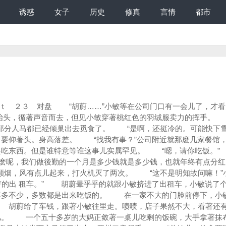
诱惑
女子
历史
修真
言情
都市
胡蔚……”小敏等在公司门口有一会儿了，才看
抬头，循著声音而去，但见小敏穿著桃红色的羽绒服卖力的挥手。
部分人马都已经倾巢出去觅食了。 “是啊，还挺冷的。可能快下雪
 要仰著头。身高落差。 “找我有事？”公司附近就那麽几家餐馆
起吃东西。但是谁特意等谁这事儿实属罕见。 “嗯，请你吃饭。”
麽呢，我们做後勤的一个月是多少钱就是多少钱，也就年终有点分红
颗烟，风有点儿起来，打火机灭了两次。 “这不是明知故问嘛！”
著的出 租车。” 胡蔚晕乎乎的就跟小敏挤进了出租车，小敏说了
多不少，多数都是出来吃饭的。 在一家不大的门脸前停下，小
 胡蔚给了车钱，跟著小敏往里走。啧啧，店子果然不大，看著还
桌儿。 一个五十多岁的大妈正敛著一桌儿吃剩的饭碗，大手拿著抹