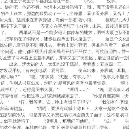
特，之 後王子与王子幸福的生活在一起。 小说。 故事。 
、惨的吧，他还不看。生活本来就够添堵了，哦， 完了没事儿还自
的合上账本，脚边的猛男动了一下，半睁眼，看了看齐霁，又
上睡大觉。猛男跟在齐霁身後，哥俩一起看 著小纯。 杭航那儿今
那接下来干嘛？ 齐霁立在客厅想了十分锺，未果。最後进厨房
书店了。 西单从不是一个能安稳让你停车的地方，图书大厦也从不
名义，把车扔在了编译局，徒步往西单图书大厦去了。 这是个文化
找失踪儿童容易不到 哪儿去。看看上架推荐吧，保准是你看了一遍
这个问题，他们都不明为什麽全民都开始不严肃了。可杭航明白，并一
区选了两本看上去差不离的，齐霁又去了历史区，最近引进的一套日
。 出来，满大街的人，太阳也没了踪影。看看表：五点四十五
霁才发现手机上有未接电话：易可风。 倒车出来，齐霁戴上耳机
话响？” “嗯。”齐霁笑，“怎麽，有事儿？” “没事儿不能找
猜，你刚从书店出来，对吧？”易可风的声音也带著笑意。 “啊！
就书店了，还得是图书大厦。” “呵呵……” “晚上要没事儿
”齐霁语塞，他把这事儿都忘到姥姥家去了。 “你是真能忘啊，快
去。” “行，我等著。诶，晚上有饭局了吗？” “我能有什麽饭
指轻敲著键盘。 “呵呵，要没有就喊上你ＢＦ，大家一起吃个便饭
跟胡蔚冷战，可是齐霁又不想在易可风面前失了面子，这不是易可
……似乎就矫情了。 “没事儿，那我问问他吧。” “成。” 
，他这个烦唉。车堵的他烦，接下 来要给胡蔚打电话，更烦。 胡