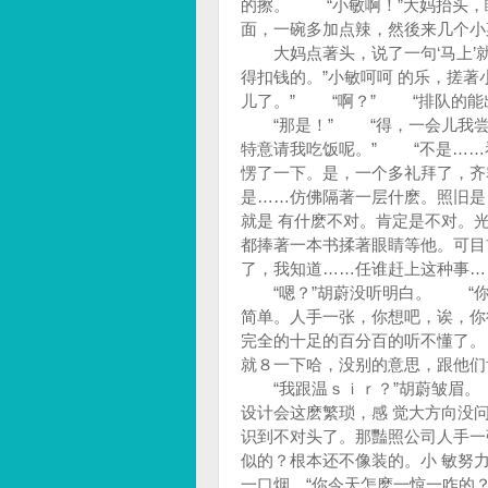
的擦。 “小敏啊！”大妈抬头
面，一碗多加点辣，然後来几个小
大妈点著头，说了一句‘马上’
得扣钱的。”小敏呵呵 的乐，搓
儿了。” “啊？” “排队的能
“那是！” “得，一会儿我尝
特意请我吃饭呢。” “不是……
愣了一下。是，一个多礼拜了，齐
是……仿佛隔著一层什麽。照旧是
就是 有什麽不对。肯定是不对。
都捧著一本书揉著眼睛等他。可目
了，我知道……任谁赶上这种事…
“嗯？”胡蔚没听明白。 “你
简单。人手一张，你想吧，诶，你
完全的十足的百分百的听不懂了。
就８一下哈，没别的意思，跟他
“我跟温ｓｉｒ？”胡蔚皱眉。 
设计会这麽繁琐，感 觉大方向没
识到不对头了。那豔照公司人手一
似的？根本还不像装的。小 敏努
一口烟，“你今天怎麽一惊一咋的