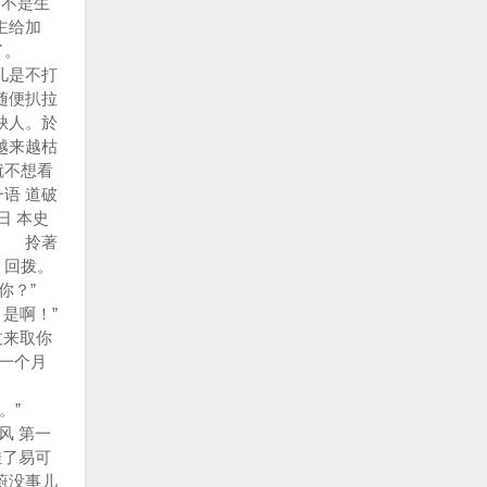
不是生
主给加
合上了。
儿是不打
随便扒拉
缺人。於
越来越枯
就不想看
语 道破
 本史
。 拎著
，回拨。
你？”
是啊！”
过来取你
一个月
。”
风 第一
挂了易可
蔚没事儿