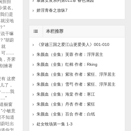
暴露女友系列第011章 春色满园
碗担担
少菜名。
娇淫青春之放纵7
我们是
本就没地
？”
本栏推荐
没说干嘛
？”胡蔚
《穿越三国之爱江山更爱美人》001-010
，就
。可……
朱颜血（全集）芙蓉 作者：浮萍居主
晚，齐霁
朱颜血（全集）红棉 作者：Rking
别掖著
。
朱颜血（全集）紫玫 作者：紫狂、浮萍居主
有 这麽
朱颜血（全集）雪芍 作者：紫狂、浮萍居主
声儿了，
个……我
朱颜血（全集）海棠 作者：寒江
…”
道橱窗
朱颜血（全集）丹杏 作者：紫狂
”小敏意
朱颜血（全集）百合 作者：白纸
跟不知道
胡蔚吐出
处女牧场第一集 1-3
知道你怎