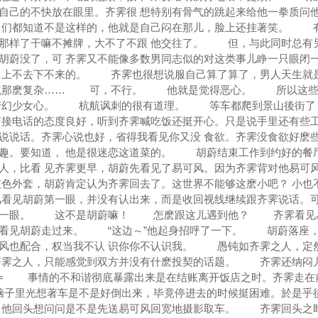
自己的不快放在眼里。齐霁很 想特别有骨气的跳起来给他一拳质问
我 们都知道不是这样的，他就是自己闷在那儿，脸上还挂著笑。 
都那样了干嘛不摊牌，大不了不跟 他交往了。 但，与此同时总有
胡蔚没了，可 齐霁又不能像多数男同志似的对这类事儿睁一只眼闭
了，上不去下不来的。 齐霁也很想说服自己算了算了，男人天生就
环境那麽复杂…… 可，不行。 他就是觉得恶心。 所以这些
梦幻少女心。 杭航讽刺的很有道理。 等车都爬到景山後街了
接电话的态度良好，听到齐霁喊吃饭还挺开心。只是说手里还有些工
说说话。齐霁心说也好，省得我看见你又没 食欲。齐霁没食欲好麽
兴趣。要知道， 他是很迷恋这道菜的。 胡蔚结束工作到约好的餐
人，比看 见齐霁更早，胡蔚先看见了易可风。因为齐霁背对他易可
灰色外套，胡蔚肯定认为齐霁回去了。这世界不能够这麽小吧？ 小也
看见胡蔚第一眼，并没有认出来，而是收回视线继续跟齐霁说话。可
看了一眼。 这不是胡蔚嘛！ 怎麽跟这儿遇到他？ 齐霁看见
正看见胡蔚走过来。 “这边～”他起身招呼了一下。 胡蔚落座
可风也配合，权当我不认 识你你不认识我。 愚钝如齐霁之人，定
霁之人，只能感觉到双方并没有什麽投契的话题。 齐霁还纳闷
 = 事情的不和谐彻底暴露出来是在结账离开饭店之时。齐霁走在
子里光想著车是不是好倒出来，毕竟停进去的时候挺困难。於是乎後
他回头想问问是不是先送易可风回宽地摄影取车。 齐霁回头之