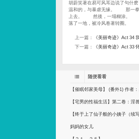
胡蔚笑著在易可风耳边说了句什麽
温和的，与暴虐无缘。 那一拳
上去。 然後，一塌糊涂。 
落了一地，被冷风卷著转圈。
上一篇：
《美丽奇迹》Act 34
下一篇：
《美丽奇迹》Act 33 
随便看看
【催眠邻家美母】 (番外1) 作者
【宅男的性福生活】第二卷：淫兽
【终于上了仙子般的小姨子（续写）】
妈妈的女儿
【２１－２５】