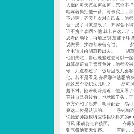
人似的每天该如何如何，完全不把
咆哮著撕扯他一番。可事实上，
不起啊，齐霁几次对自己说，他
音：没了可就是没了。齐霁舍不得
谁不贪个欢啊？他 就卡在这儿
思考的动物，再加上胡 蔚那个
说做爱，接吻都未曾有过。 
个电话才给胡蔚拨出去。 胡蔚
他们先吃，自己晚些过去可以一起
就算胡蔚做了雪菜鱼片，他都没
候，九点都过了。饭店里没几桌客
他。若不是看见 齐霁那件熟悉的
能这麽个交织法儿吧？ 易可风
越不对。随著胡蔚走近，他又
直往自己身後看，也就回了头，
双方介绍了起来。胡蔚配合，易
察这二位是认识的。 愚钝如齐
说摄影师跟模特应该很说得来的=
可风 跟胡蔚走在後面。 齐霁脑
张气氛他毫无觉察。 直到……