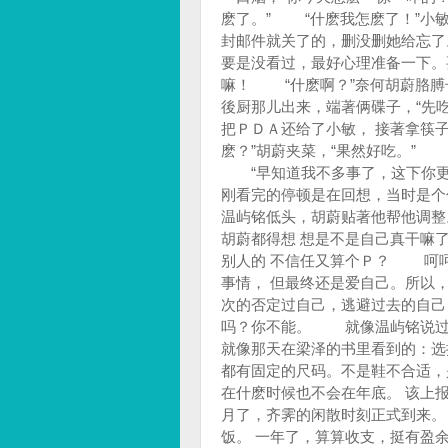
麽了。” “什麽我怎麽了！”小
封邮件就关了的，删没删她给忘
要是没看过，最好心理准备一下。要
嘛！ “什麽啊？”奈何胡蔚胳
後厨那儿出来，端著俩碟子，“先
把ＰＤＡ还给了小敏， 接著拿筷
麽？”胡蔚夹菜，“果然好吃。”
“早知道我不多事了，这下你更
刚看完的停顿是在回想，当时是个
温屿铭低头，胡蔚贴著他帮他调整
胡蔚都得想 想是不是自己真干
别人的 不信任又算个Ｐ？ 呵
事情， 但最终还是爱自己。所
次的否定过自己，逃避过去的自己
吗？你不能。 就像温屿铭说过
就像那天在梁泽的书里看到的：选
都有固定的尺码。不是鞋不合适
在什麽时候也不会在年底。 该上
月了，齐霁的闲散时刻正式到来
饭。 一年了，算算收支，挺有