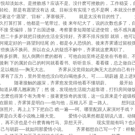
喜悦却淡如水。是挫败感？应该不是。没什麽可挫败的， 工作稳妥，
轻松。那是有愿望没有达 成、目标没有实现？也不是啊，本就没什
这个‘愿望’、‘目标’，茅塞顿开。 就是太没有目的性了。 
久打算打算，他都是一笔带过。後 来年纪大了，说的次数也多了，
不接 受编排，除了出国进修、考察要拿短期签证进使馆，他不感兴
不想二十多岁就把日後的生活全安排好。齐霁不排斥按部 就班，他可
何规定好的一路望到结尾 的，都是令人恐惧的。後来齐霁通过留校
颇有些换汤不换药。所以在众人的疑惑不解中，齐霁就这麽离职了。
有多折腾。别人倒腾什麽的都有， 可他自始至终还是坐在书卷前。
後剩 下的属於自己的时间就看看书、听听音乐、看看碟，总之做自
足以概括──胸无大志。 齐霁从没觉得如此胸无大志的自己有什
霁有了压力，里外里他也没白吃白喝他多久。可……胡蔚越 是上进
赖。 随著接触的越深，齐霁愈发觉得他看不懂胡蔚。 最开始
知道从哪儿翘家跑了；然 後，发现他生活能力超靠谱，打扫房间做
，怎麽也得算个有为青年；接著更惊奇的发现，这一位原来是个超级
在眼前，齐霁算是明白──他与他，压根儿不 是一路人。 想到这
张照片。再上上下下把自己 瞧一遍──呵。哪里配跟人家演对手戏
齐霁是白天看小说晚上睡大觉。 爱情小说果然都是胡说八道。动
锺， 再不济也是个什麽青梅竹马、异想天开。 现实里能有吗？也
己与胡蔚──就如同那爱情小说。 齐霁都想自己写一个了：样貌