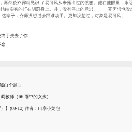
，再然後齐霁就见识 了易可风从未露出过的愤怒。他在他眼里，永
结结实实的打在胡蔚身上。并，没有停止的意思。 齐霁想也没
这辈子，齐霁没想过会跟谁动手。更加没想过，对象是易可风。
 我终于失去了你
怀念
：黑白个黑白
调教师（66 雨中的女孩）
(09-10) 作者：山寨小笼包