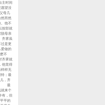
自主时间
麽愿望没
父母几
自然而然
趣。他不
以按部就
摆脱母亲
 齐霁虽
不过是更
己爱做的
麽不
对齐霁就
，他觉得
饭样样无
模特；最
儿，齐
？ 最
辄就来个
许有，但
平平的