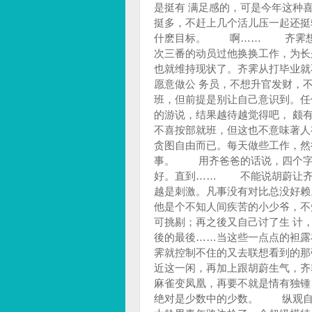
是挺有 满足感的，可是今年这种
挺多，不赶上几个活儿压一起还挺
什麽目标。 啊…… 齐霁想著
次三番的动员过他换换工作，为长
也就维持现状了。齐霁从打毕业就
愿意做公 务员，不想升官发财，
班，但前提是别让自己意识到。任
的游说，结果越待越觉得吧， 
不喜按部就班，但这也不意味著人
贪图自由而已。每天做些工作，然
事。 用齐爸爸的话说，四个字
好。直到…… 不能说胡蔚让齐
越是刺激。凡事没有对比总没好
他是个不知人间疾苦的小少爷，不
可挑剔；再之後又自己讨了生 计
後的最後……当这些一点点的袒露
霁就控制不住的又去联想看到的那
近这一闲，再加上跟胡蔚生气，
麻雀变凤凰，再要不就是情有独
绝对是少数中的少数。 纵观自