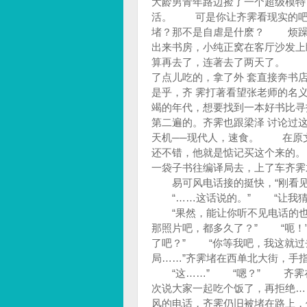
大龄男青年路边捡了一个超级模
活。 可是你让齐霁看现实的吧
堵？那不是自虐是什麽？ 烦躁
出来书房，小纯正窝在客厅沙发
算再去了，连著去了两天了。 
了点儿吃的，拿了外 套直接奔
是乎，齐 霁打著看望张老师的
竭的年代，想要找到一本好书比寻
第二遍的。齐霁也跟梁泽 讨论过
天机──现代人，速食。 在原文
还不错，他就是惦记买这个来的
一袋子书往编译局去，上了车齐
易可风电话接的挺快，“刚看见电
“……这话说的。” “让我猜
“果然，能让你听不见电话的也
那照片吧，都多久了？” “呃！
了吧？” “你等我吧，我这就过
局……”齐霁堵在西单北大街，手
“这……” “嗯？” 齐霁在
次说大家一起吃个饭了，再拒绝
风的电话，齐霁仍旧被堵在路上