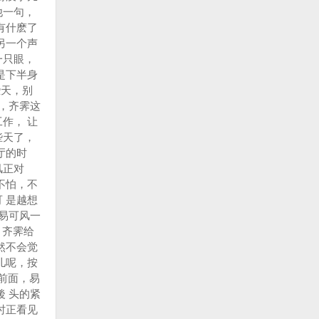
他一句，
有什麽了
另一个声
一只眼，
是下半身
天，别
，齐霁这
作， 让
些天了，
厅的时
风正对
不怕，不
 是越想
易可风一
，齐霁给
然不会觉
儿呢，按
前面，易
 头的紧
时正看见