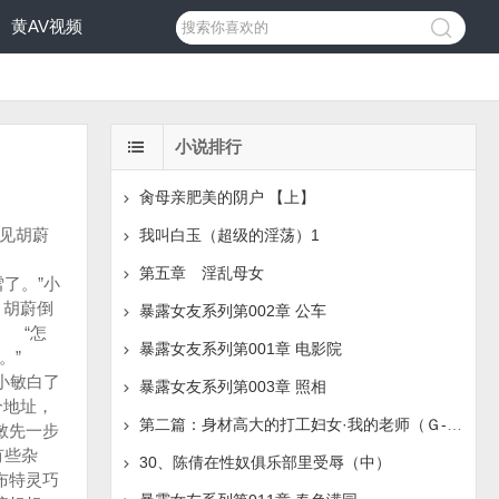
黄AV视频
小说排行
肏母亲肥美的阴户 【上】
见胡蔚
我叫白玉（超级的淫荡）1
第五章 淫乱母女
了。”小
，胡蔚倒
暴露女友系列第002章 公车
 “怎
暴露女友系列第001章 电影院
。”
小敏白了
暴露女友系列第003章 照相
个地址，
第二篇：身材高大的打工妇女·我的老师（Ｇ-Ｈ）
敏先一步
有些杂
30、陈倩在性奴俱乐部里受辱（中）
布特灵巧