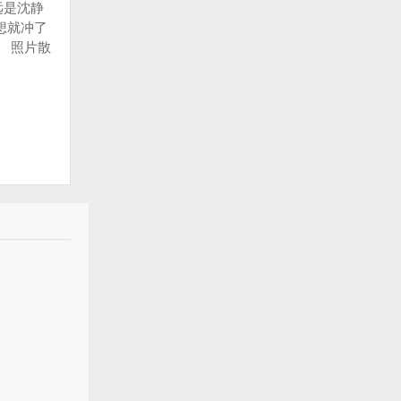
远是沈静
想就冲了
 照片散