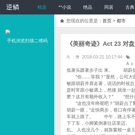
逆鳞
精选
**小说
绝品
同居
古典
您现在的位置是：
首页
>
都市
手机浏览扫描二维码
《美丽奇迹》Act 23 对盘
2018-03-21 10:17:44
Ａｃｔ ２３ 对盘 “
低著头踱著步子出 来。 胡蔚
“你……等我？”显然，公司大
敏跟胡蔚并肩走著，说话的时候总
是时常跟小敏遇上，然後 就坐一
麽？这月有额外收入？” “想什
“这也没年终呢吧？”胡蔚点了
胡蔚一眼，“走快两步，巷口有停
车就上路了。 中午，路上车不
下了车，小脚紧倒著往店里迈。
乱。 人也没几个，就靠窗根一