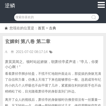
逆鳞
您现在的位置是：
首页
>
古典
玄媚剑 第八卷 第二章
2021-07-02 08:17:14
萧莫莫闻之。顿时站起娇躯，朝萧径亭柔声道：“亭儿，你要
小心啊！”
看着萧径亭脚步轻盈，不慌不忙地朝外面走出，那提拔的身躯充满
了自信和力量，仿佛上天塌了下来也能够撑住一般。连易成等年纪
尚小的几个人呼吸也不由平缓了几许，紧紧握住利剑的双手也不由
稍稍松了松，目光随着萧径亭的身影直到门外边。
离开了众人的视线后，萧径亭的身躯顿时仿佛变得没有一丝重量一
般，足下轻轻一点，仿佛一股轻烟般掠过几丈，使得周围的空气也