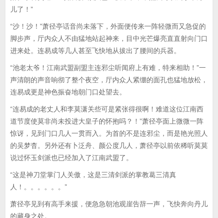
儿了！”
“沙！沙！”萧径亭话音尚未落下，外面便传来一阵轻微而又急促的
脚步声，厅内众人不由猛地站起神来，目中光芒爆亮直直射向门口
进来处。连易成等几人甚至飞快地从拔出了腰间的兵器。
“池老太爷！江南武盟副盟主连邪尘听闻府上有难，特来相助！”一
声清朗的声音响彻了整个夜空，厅内众人紧绷的面孔也猛地放松，
连易成更是神色振奋地朝门口处望去。
“连易成的老丈人和李莫潇关些可是紧张得很啊！难道这位江南西
道节度使莫非尚未投进大皇子的怀抱吗？！”萧径亭面上微微一阵
惊讶，见到门口几人一贯而入。为首的不是连邪尘，而是艳光照人
的吴梦杳。另外还有卜泛舟、颜公度几人，萧径亭以前依稀听莫莫
说过怀玉剑派也已经加入了江南武盟了。
“这是神刀堂掌门人关傲，这是三清剑派的掌教葛三清真
人！。。。。。。”
萧径亭见到有高手来援，便急急朝池观崖告辞一声，飞快奔向丹儿
的藏身之处。