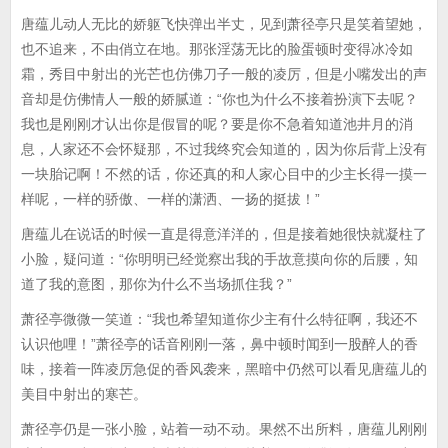
唐蕴儿动人无比的娇躯飞快弹出半丈，见到萧径亭只是笑着望她，
也不追来，不由俏立在地。那张淫荡无比的脸蛋顿时变得冰冷如
霜，秀目中射出的光芒也仿佛刀子一般的凌厉，但是小嘴发出的声
音却是仿佛情人一般的娇腻道：“你也为什么不接着扮演下去呢？
我也是刚刚才认出你是假冒的呢？要是你不急着知道池井月的消
息，人家还不会怀疑那，不过我终究会知道的，因为你后背上没有
一块胎记啊！不然的话，你还真的和人家心目中的少主长得一摸一
样呢，一样的骄傲、一样的潇洒、一扬的挺拔！”
唐蕴儿在说话的时候一直是得意洋洋的，但是接着她很快就凝柱了
小脸，疑问道：“你明明已经觉察出我的手故意摸向你的后腰，知
道了我的意图，那你为什么不当场抓住我？”
萧径亭微微一笑道：“我也希望知道你少主有什么特征啊，我还不
认识他哩！”萧径亭的话音刚刚一落，鼻中顿时闻到一股醉人的香
味，接着一阵凌厉急促的香风袭来，黑暗中仍然可以看见唐蕴儿的
美目中射出的寒芒。
萧径亭仍是一张小脸，站着一动不动。果然不出所料，唐蕴儿刚刚