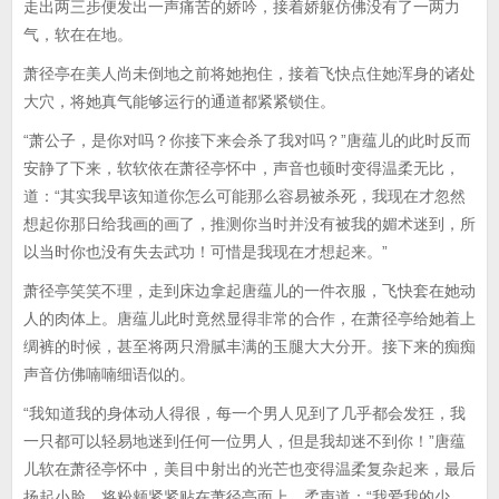
走出两三步便发出一声痛苦的娇吟，接着娇躯仿佛没有了一两力
气，软在在地。
萧径亭在美人尚未倒地之前将她抱住，接着飞快点住她浑身的诸处
大穴，将她真气能够运行的通道都紧紧锁住。
“萧公子，是你对吗？你接下来会杀了我对吗？”唐蕴儿的此时反而
安静了下来，软软依在萧径亭怀中，声音也顿时变得温柔无比，
道：“其实我早该知道你怎么可能那么容易被杀死，我现在才忽然
想起你那日给我画的画了，推测你当时并没有被我的媚术迷到，所
以当时你也没有失去武功！可惜是我现在才想起来。”
萧径亭笑笑不理，走到床边拿起唐蕴儿的一件衣服，飞快套在她动
人的肉体上。唐蕴儿此时竟然显得非常的合作，在萧径亭给她着上
绸裤的时候，甚至将两只滑腻丰满的玉腿大大分开。接下来的痴痴
声音仿佛喃喃细语似的。
“我知道我的身体动人得很，每一个男人见到了几乎都会发狂，我
一只都可以轻易地迷到任何一位男人，但是我却迷不到你！”唐蕴
儿软在萧径亭怀中，美目中射出的光芒也变得温柔复杂起来，最后
扬起小脸，将粉颊紧紧贴在萧径亭面上，柔声道：“我爱我的少