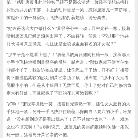
范！”感到唐蕴儿此时神智已经不是那么清楚，萧径亭便想借机打
探出池井月的下落，手上的动作更是一紧，惹得唐蕴儿一声娇啼，
惊起外面的一群宿鸟，飞快地拍打着翅膀，纷纷离去。
“她叫得这么大声做什么？”萧径亭心中一动，目中光芒一寒，接着
听到唐蕴儿已经是浪叫出声了，不由轻轻一笑道：“不过那个池井
月长得可真是漂亮，而且还是金陵城里面有名的才女呢？”
“那主子是不是看上他了！”唐蕴儿的娇躯如同扭糖一般，接着那只
小手也飞快地摸到萧径亭的后胯，腻声道：“那奴家就不便宜任恪
冲那小子了，我告诉她在哪里，让你您去干了她，好不好？“接着
将下腹温热柔软的妙处朝萧径亭顶了顶，淫声道：“那小丫头别看
屁股小小的，但是从小服用了无数宝贝，你上了她对自己的修为肯
定大有好处，而且那妮子下面的花儿可嫩着呢？”
“好啊！”萧径亭微微一笑，接着目光骤然一寒，抓住女人肥臀的大
手猛地一紧，另外一手飞快抓住唐蕴儿探向自己要穴的小手，冷笑
道：“没有想到你还是看出我来了！只不过你也太急了一点，戏怎
么也不演完啊！”话刚刚说完，唐蕴儿的美丽娇躯顿时仿佛一条泥
鳅一般，猛地离开萧径亭的怀抱。