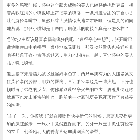
更多的秘密时候，怀中这个惹火成熟的美人已经将他抱得更紧，接
着柔软红润的小嘴也印上萧径亭的嘴唇，一条滑腻香甜的丁香小舌
吐到萧径亭嘴中，虽然那香舌激情似火地左右吸咂，但是真的如同
她所说，那张小嘴却是干净的，唐蕴儿的吻技可真是不怎么样？
“那位少主应该是喜欢霸道疯狂的吧！”萧径亭心中想到，张开嘴巴
猛地咬住口中的樱唇，狠狠地吮吸嘶咬，那灵动的舌头也接近粗暴
地将那条丁香小舌俘虏过来，用力地纠结在一起，直让怀中的美人
几乎魂飞魄散。
但是接下来唐蕴儿就尽显淫妇本色了，两只丰满有力的大腿紧紧夹
住萧径亭的胯部，用力的厮磨，直让萧径亭也是一阵火起，下身也
顿时有了强烈的反应。仿佛感到萧径亭火热的巨大，唐蕴儿便连喉
咙底下也发出畅快的呻吟，胸前的一对豪乳更是死死顶住了萧径亭
的胸膛。
“主子，你，你摸我！”就在接吻得快要断气的时候，唐蕴儿变得更
加的疯狂起来，一只小手竟然直探而下。另外一只玉手抓住萧径亭
的左手，朝着她动人的粉背直达丰满圆滚的豪臀。