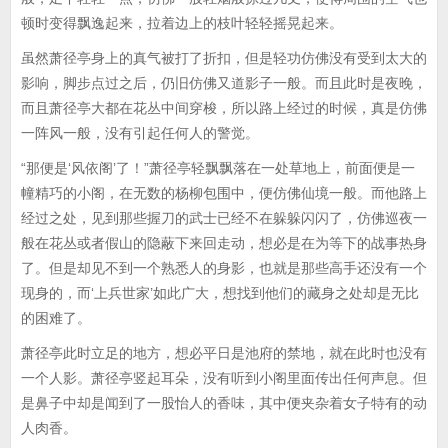
顿时变得飘逸起来，拉着边上的枝叶轻轻摇晃起来。
虽然萧径亭身上的真气被打了折扣，但是轻功仿佛没有受到太大的
影响，脚步点过之后，仍旧仿佛又道影子一般。而且此时是夜晚，
而且萧径亭大都在花丛中间穿梭，所以路上经过的时候，真是仿佛
一阵风一般，没有引起任何人的警觉。
“那便是‘风依阁’了！”萧径亭轻飘飘落在一处草地上，前面便是一
幢精巧的小阁，在无数的杨柳包围中，便仿佛仙境一般。而他路上
经过之处，见到那些握刀的武士已经不在躲躲闪闪了，仿佛巡夜一
般在花丛或者假山的隐蔽下来回走动，想必是在为等下的战事热身
了。但是却见不到一个熟悉人的身影，也就是那些高手还没有一个
现身的，而‘上兵世家’如此广大，想找到他们的藏身之处却是无比
的困难了。
萧径亭此时立足的地方，想必平日是池府的禁地，就在此时也没有
一个人影。萧径亭竖起耳朵，没有听到小阁里面传出任何声息。但
是鼻子中却是闻到了一股怡人的香味，其中便夹杂着女子特有的动
人肉香。