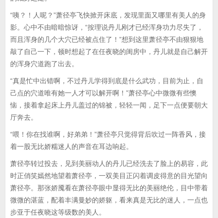
“咦？！人呢？”萧径亭飞快掀开床底，发现里面又哪里有美人的身
影。心中不由暗暗惊讶，“按理说丹儿刚才已经浑身功力尽失了，
而且浑身的几个大穴已经被点住了！”想到这里萧径亭不由狠狠地
敲了自己一下，顿时想起了在任夜晓的闺房中，丹儿就是自己解开
的浑身穴道跑了出去。
“真是忙中出错啊，不过丹儿学得到底是什么武功，目前为止，自
己点的穴道唯有她一人才可以解开啊！”萧径亭心中微微有些懊
恼，接着拿起床上丹儿盖过的锦被，轻轻一闻，足下一点便要朝大
厅奔去。
“喂！你在找谁啊，好弟弟！”萧径亭只觉得背后吹过一阵香风，接
着一股无比娇糯迷人的声音在耳边响起。
萧径亭转过投去，见到美丽动人的丹儿已经洗去了脸上的易容，此
时正俏笑嫣然地望着萧径亭，一双美目正闪着调皮得意的目光望向
萧径亭。那张娇魇看在萧径亭眼中显得无比的美丽绝伦，目中带着
微微的湛蓝，配着丰满曼妙的娇躯，看来真是无比的迷人，一点也
步亚于任夜晓这等级数的美人。