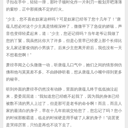
子扣在手中，轻轻一弹，那叶子顿时化作一片利刃一般划开吧薄薄
的窗纱，正中那摇拽不定的灯火。
“少主，您不喜欢奴家这样吗？可是奴家已经等了您十几年了！”唐
蕴儿想必对这个少主真是情根深种了，微微平下了急促的娇喘，声
音也变得轻柔起来，道：“少主，您还记得吗？当年老爷让我做了
您的丫鬟，我虽然比你大了许多，但是心里早已经爱上那个长得比
女儿家还要俊俏的小男孩了。后来少主您离开府后，我也没有一天
不想着您啊！”
萧径亭闻之心头微微一动，听唐蕴儿口气中，她们之间的情形倒仿
佛和他与莫莫差不多。不由静静听着，想从唐蕴儿小嘴中得到更多
的秘辛。
听到外面的萧径亭仍然没有动静，里面的唐蕴儿终于低低抽泣起
来，委委屈屈道：“我知道您已经瞧不起我了，因为我的身体已经
被数不清的男人上过了，但是那可是老爷的命令啊！而且，而且人
家的最清白的身子，早在十几年前就交给您了，您忘记了吗？您小
的时候那般霸道，临走的时候硬是用手破了人家的身子！”说罢更
是哭得厉害，只怕是再也不说下去了。