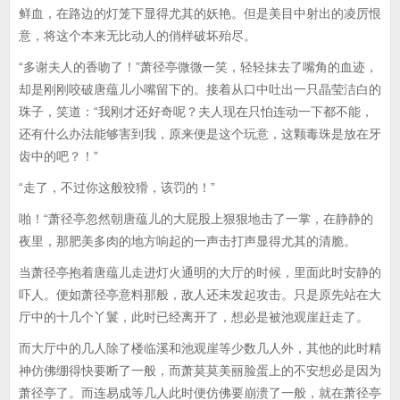
鲜血，在路边的灯笼下显得尤其的妖艳。但是美目中射出的凌厉恨
意，将这个本来无比动人的俏样破坏殆尽。
“多谢夫人的香吻了！”萧径亭微微一笑，轻轻抹去了嘴角的血迹，
却是刚刚咬破唐蕴儿小嘴留下的。接着从口中吐出一只晶莹洁白的
珠子，笑道：“我刚才还好奇呢？夫人现在只怕连动一下都不能，
还有什么办法能够害到我，原来便是这个玩意，这颗毒珠是放在牙
齿中的吧？！”
“走了，不过你这般狡猾，该罚的！”
啪！“萧径亭忽然朝唐蕴儿的大屁股上狠狠地击了一掌，在静静的
夜里，那肥美多肉的地方响起的一声击打声显得尤其的清脆。
当萧径亭抱着唐蕴儿走进灯火通明的大厅的时候，里面此时安静的
吓人。便如萧径亭意料那般，敌人还未发起攻击。只是原先站在大
厅中的十几个丫鬟，此时已经离开了，想必是被池观崖赶走了。
而大厅中的几人除了楼临溪和池观崖等少数几人外，其他的此时精
神仿佛绷得快要断了一般，而萧莫莫美丽脸蛋上的不安想必是因为
萧径亭了。而连易成等几人此时便仿佛要崩溃了一般，就在萧径亭