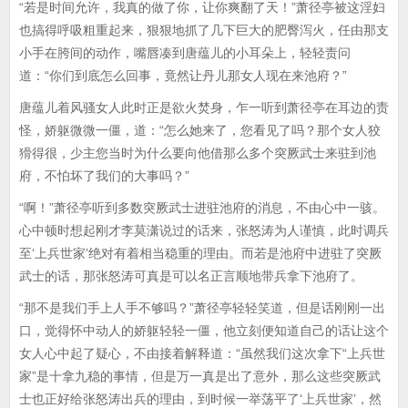
“若是时间允许，我真的做了你，让你爽翻了天！”萧径亭被这淫妇
也搞得呼吸粗重起来，狠狠地抓了几下巨大的肥臀泻火，任由那支
小手在胯间的动作，嘴唇凑到唐蕴儿的小耳朵上，轻轻责问
道：“你们到底怎么回事，竟然让丹儿那女人现在来池府？”
唐蕴儿着风骚女人此时正是欲火焚身，乍一听到萧径亭在耳边的责
怪，娇躯微微一僵，道：“怎么她来了，您看见了吗？那个女人狡
猾得很，少主您当时为什么要向他借那么多个突厥武士来驻到池
府，不怕坏了我们的大事吗？”
“啊！”萧径亭听到多数突厥武士进驻池府的消息，不由心中一骇。
心中顿时想起刚才李莫潇说过的话来，张怒涛为人谨慎，此时调兵
至‘上兵世家’绝对有着相当稳重的理由。而若是池府中进驻了突厥
武士的话，那张怒涛可真是可以名正言顺地带兵拿下池府了。
“那不是我们手上人手不够吗？”萧径亭轻轻笑道，但是话刚刚一出
口，觉得怀中动人的娇躯轻轻一僵，他立刻便知道自己的话让这个
女人心中起了疑心，不由接着解释道：“虽然我们这次拿下“上兵世
家”是十拿九稳的事情，但是万一真是出了意外，那么这些突厥武
士也正好给张怒涛出兵的理由，到时候一举荡平了‘上兵世家’，然