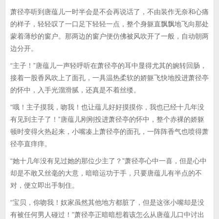
萧径亭听到唐蕴儿一时半会是不会再说话了，不由装作无奈和心痛
的样子，轻轻叹了一口足下轻轻一点，整个身躯直飘飘地飞向那处
蒙着薄纱的窗户。那两边的窗户便仿佛被风吹开了一般，自动朝两
边分开。
“主子！”唐蕴儿一声轻呼听在萧径亭的耳中显得尤其的婉转回肠，
接着一股香风吹上了面孔，一具温热柔软的娇躯飞快地投进萧径亭
的怀中，入手光溜滑腻，还真是不着丝缕。
“哦！主子摸我，吻我！也让蕴儿好好摸摸你，我也已经十几年没
有见到主子了！”唐蕴儿刚刚投进萧径亭的怀中，整个赤裸的娇躯
顿时变得火热起来，小嘴凑上萧径亭的面孔，一阵阵香气也喷得萧
径亭直痒痒。
“她十几年没有见过她的那位少主了？”萧径亭心中一喜，但是心中
却是不敢又丝毫的大意，暗暗运功于手，只要唐蕴儿有半点的不
对，便立即出手制住。
“宝贝，你吻我！奴家虽然其他地方都脏了，但是这张小嘴却是没
有被任何男人碰过！”萧径亭正暗暗想着该怎么从唐蕴儿口中讨出