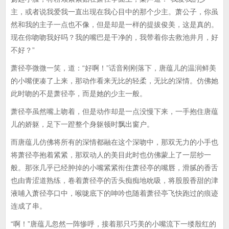
主，或者说我爱我一直出现在我心目中的那个少主。萧公子，你虽
然和我的主子一点也不像，但是却是一样的提拔俊美，这是真的。
现在你吻吻我好吗？我的嘴巴是干净的，我带着你去救池井月，好
不好？”
萧径亭微微一笑，道：“好啊！”话音刚刚落下，唐蕴儿的温润鲜美
的小嘴便凑了上来，那动作看来无比的轻柔，无比的深情。仿佛她
此时吻的不是萧径亭，而是她的少主一般。
萧径亭虽然嘴上吻着，但是动作却是一点没慢下来，一手抱住唐蕴
儿的娇躯，足下一蹬整个身躯顿时飘出窗户。
而唐蕴儿仿佛将所有的深情都融在这个深吻中，那双无力的小手也
将萧径亭抱着紧紧，那双动人的美目此时也仿佛蒙上了一层纱一
般。那张几乎已经肿掉的小嘴紧紧衔住萧径亭的嘴唇，滑腻的香舌
也由青涩道熟练，卷着萧径亭的舌头痴痴地吮吸，将股股香甜的津
液哺入萧径亭口中，喉咙底下的呻吟也随着萧径亭飞快跑过的痕迹
连成了串。
“啊！”唐蕴儿忽然一阵惨呼，接着那只巧美的小嘴流下一缕殷红的