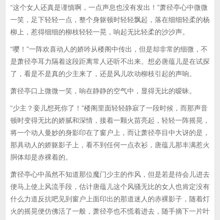
“这个女人还真是谨慎啊，一点声息也没有发出！”萧径亭心中微微
一笑，足下轻轻一点，整个身躯顿时轻轻飘起，落在细细轻柔的杨
柳上，惹得细细的柳枝轻轻一晃，响起无比轻柔的沙沙声。
“嘤！”一阵欢喜动人的娇吟从楼阁中传出，但是却非常的细微，不
是萧径亭耳力隔着这段距离常人还听不出来。想必唐蕴儿是在试探
了，看是不是真的少主来了，还是风儿吹动柳枝引起的声响。
萧径亭口上微微一笑，响在静静的空气中，显得无比的暧昧。
“少主？妾儿想死你了！”楼阁里面轻轻静寂了一段时候，而那声音
顿时变得无比的娇腻和深情，接着一颗火苗亮起，轻轻一阵摇晃，
将一个动人曼妙的身影印在了窗户上，而让萧径亭目中大讶的是，
那具动人的娇躯影子上，看不到任何一点衣衫，唐蕴儿那丰满惹火
胴体却是赤裸着的。
萧径亭心中虽然不知道那位魔门少主的作风，但是若是待会儿进去
便马上使上风流手段，估计唐蕴儿这个风骚无比的女人也肯定没有
什么力道反抗吧见到窗户上面印出的那道迷人的赤裸影子，随着灯
火的摇晃便仿佛活了一般，萧径亭也不慌着进去，随手摘下一片叶