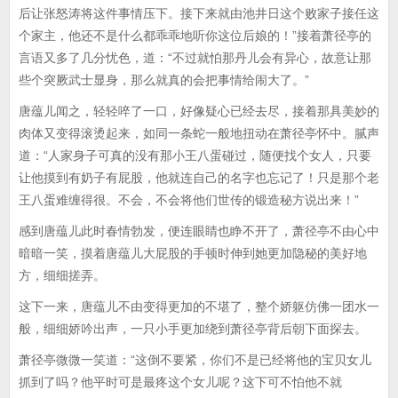
后让张怒涛将这件事情压下。接下来就由池井日这个败家子接任这
个家主，他还不是什么都乖乖地听你这位后娘的！”接着萧径亭的
言语又多了几分忧色，道：“不过就怕那丹儿会有异心，故意让那
些个突厥武士显身，那么就真的会把事情给闹大了。”
唐蕴儿闻之，轻轻啐了一口，好像疑心已经去尽，接着那具美妙的
肉体又变得滚烫起来，如同一条蛇一般地扭动在萧径亭怀中。腻声
道：“人家身子可真的没有那小王八蛋碰过，随便找个女人，只要
让他摸到有奶子有屁股，他就连自己的名字也忘记了！只是那个老
王八蛋难缠得很。不会，不会将他们世传的锻造秘方说出来！”
感到唐蕴儿此时春情勃发，便连眼睛也睁不开了，萧径亭不由心中
暗暗一笑，摸着唐蕴儿大屁股的手顿时伸到她更加隐秘的美好地
方，细细搓弄。
这下一来，唐蕴儿不由变得更加的不堪了，整个娇躯仿佛一团水一
般，细细娇吟出声，一只小手更加绕到萧径亭背后朝下面探去。
萧径亭微微一笑道：“这倒不要紧，你们不是已经将他的宝贝女儿
抓到了吗？他平时可是最疼这个女儿呢？这下可不怕他不就