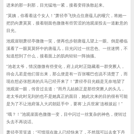
进来的那一刹那，目光猛地一紧，接着变得涣散起来。
“莫姨，你看着这个女人！”萧径亭飞快点住唐蕴儿的哑穴，将她一
把扔向萧莫莫，接着朝面色微微有些苦涩的池观崖投去一道歉意的
目光。
池观崖朝萧径亭微微一笑，便再也步朝唐蕴儿望上一眼。倒是楼临
溪看了一眼莫莫怀中的唐蕴儿，目光闪过一丝悲色、一丝迷惘，不
知道想到了什么，接着面上的肌肉轻轻一阵抽搐。
“池老太爷，情况微微有些变化，府上此时正隐藏着一群突厥人，
待会儿若是他们冒出来，那么便是有一百张嘴巴也说不清楚了，而
现在想必张怒涛的兵马已经开来了！”萧径亭目光颇是无奈地望了
池观崖一眼，传音过去道：“而丹儿姑娘正是那些突厥人的头儿，
老太爷此时见到的也不是她真正的面目，她此次来的目的很有可能
是为了不让池府落入大武朝廷手中，要将‘上兵世家’连根拔起！”
“哦？！”池观崖面色微微一变，目中闪过一丝复杂的神色，便转过
头去不再说话。
萧径亭苦笑道：“可惜现在敌人已经快来了，不然我可以去拿下丹