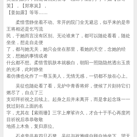
芙】，【郑寒岚】，
【姜如露】等等……
柔惜雪静坐着不动。常开的院门全无避忌，似乎来的是帝
王将相还是乞丐流
民，于她而言没有区别。无论谁来了，都可以随处看看，随处
坐坐，想走自走便
了，都与她无关，她只会坐在那里，看她的天空，念她的经
文，想她的事情或者
什幺都不想。柔惜雪肌肤本就极白，朝阳一照隐隐然透出玉质
的光泽，此时静坐
着仿佛也化作了一尊玉美人，无情无感，一切都不放在心上。
吴征也随处看了看，见炉中青香将烬，便候了片刻待它们
燃尽了，自点了三
支叩拜祈祝之后续上。起身之后并未离开，而是拿起念珠一一
抚过刻在上面的名
字，尤其在【索雨珊】三字上摩挲许久，才合十于手心再度闭
目祈祝后恭恭敬敬
地搭上木鱼，复归原位。
石桌旁共有四只石凳，吴征与祝雅瞳自顾自地坐下，望天