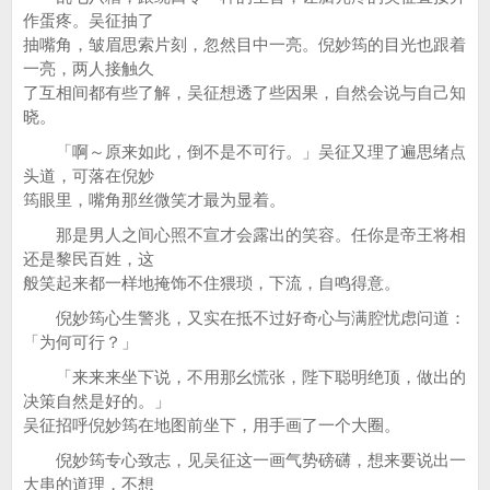
作蛋疼。吴征抽了
抽嘴角，皱眉思索片刻，忽然目中一亮。倪妙筠的目光也跟着
一亮，两人接触久
了互相间都有些了解，吴征想透了些因果，自然会说与自己知
晓。
「啊～原来如此，倒不是不可行。」吴征又理了遍思绪点
头道，可落在倪妙
筠眼里，嘴角那丝微笑才最为显着。
那是男人之间心照不宣才会露出的笑容。任你是帝王将相
还是黎民百姓，这
般笑起来都一样地掩饰不住猥琐，下流，自鸣得意。
倪妙筠心生警兆，又实在抵不过好奇心与满腔忧虑问道：
「为何可行？」
「来来来坐下说，不用那幺慌张，陛下聪明绝顶，做出的
决策自然是好的。」
吴征招呼倪妙筠在地图前坐下，用手画了一个大圈。
倪妙筠专心致志，见吴征这一画气势磅礴，想来要说出一
大串的道理，不想