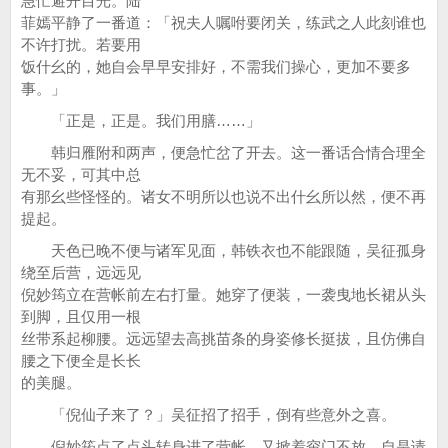
急忙避开目光。陆
菲嫣平静了一番道：「祝夫人嘱咐要闭关，练武之人此刻谁也
不许打扰。若要用
饭什幺的，她自会早早安排好，不需我们操心，更加不要多
事。」
「正是，正是。我们用膳……」
韩归雁附和两声，便急忙岔了开去。这一番话合情合理全
无不妥，可其中总
有那幺些怪怪的。诸女不明所以也说不出什幺所以然，便不再
提起。
天色已晚不便与诸军见面，韩铁衣也不能跟随，吴征孤身
绕至后营，远远见
倪妙筠立在营帐前左右打量。她穿了便装，一袭曳地长裙从头
到脚，且仅用一根
丝带系起柳腰。远远望去高挑苗条的身姿修长挺拔，且仿佛自
腰之下便全是长长
的美腿。
「倪仙子来了？」吴征招了招手，倒有些意外之喜。
倪妙筠点了点头转身进了营帐，又掀着帘门不放，自是请