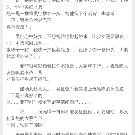
这一抱好长好长，眷恋不舍，依依不忍分别。不知过了多
久，怀中美妇才忽
然一甩一推将吴征推在一旁，给他留下个后背，幽怨道：
「哼，我看你就是巴不
得急着走！」
吴征心中好笑，不想祝雅瞳撒起娇来，比少女还要顽皮
些。本想宽慰几句，
眼珠子一转，轻咳一声板着脸道：「已赔了你一整日夜，天明
就真没办法了。」
「菲菲就可以赖着拉你不准走，人家就不行。」祝雅瞳大
发娇嗔着不依，背
对着吴征生起了闷气。
「醋劲儿还真大。」吴征强忍着笑搭上祝雅瞳的肩头道：
「不是都说好了的
幺……菲菲那时候恰巧诸事清闲而已……」
「哼……」祝雅瞳一抖肩不准吴征触碰，刚要埋怨，那又
粗又热的大手向下
一滑，钻进了腰际。
美妇臀儿丰翘，侧卧时胯骨自然而然地支起，让蛇腰与床