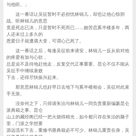
与他听。」
这一番话让吴征暂时不必担忧林锦儿，却也让他心惊胆
战。听林锦儿的意思
竟是死志已决，只是暂时不死而已……她苦恋奚半楼多年，两
人还未过上多久的
恩爱日子就遭遇大变，可谓心已死了。
这一番话之后，每逢吴征前来请安，林锦儿一反从前对他
的疼爱有加与心软，
总是迫不及待地赶他走，反复交代正事重要。昆仑不仅不能从
吴征手中继续衰败
下去，还得尽快振兴起来。
那意思林锦儿也好早日去地下与奚半楼相会，吴征对此束
手无策。
没奈何之下，只得请朱泊与林锦儿一同负责重新编纂昆仑
派典籍之事。昆仑
山上的藏经阁已经一把火烧得精光，如今都只存在朱泊的脑子
里，门派之学想要
源远流长下去，重修书册典籍必不可少。林锦儿重责在身，吴