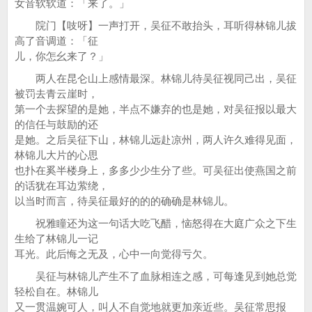
女音软软道：「来了。」
院门【吱呀】一声打开，吴征不敢抬头，耳听得林锦儿拔
高了音调道：「征
儿，你怎幺来了？」
两人在昆仑山上感情最深。林锦儿待吴征视同己出，吴征
被罚去青云崖时，
第一个去探望的是她，半点不嫌弃的也是她，对吴征报以最大
的信任与鼓励的还
是她。之后吴征下山，林锦儿远赴凉州，两人许久难得见面，
林锦儿大片的心思
也扑在奚半楼身上，多多少少生分了些。可吴征出使燕国之前
的话犹在耳边萦绕，
以当时而言，待吴征最好的的的确确是林锦儿。
祝雅瞳还为这一句话大吃飞醋，恼怒得在大庭广众之下生
生给了林锦儿一记
耳光。此后悔之无及，心中一向觉得亏欠。
吴征与林锦儿产生不了血脉相连之感，可每逢见到她总觉
轻松自在。林锦儿
又一贯温婉可人，叫人不自觉地就更加亲近些。吴征常思报