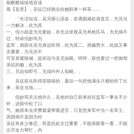
能断断续续地宣读
着【旨意】，吴征已经跑去给她斟来一杯茶……
「长话短说，吴兄呕心沥血，若遇困难处请直言，为兄当
一力解决，此为其
一。倪小姐是为兄妻姐，亦无法坐视吴兄单枪匹马，为兄拗不
过，特命倪妙筠为
监军，就跟在吴兄身边听用，此为其二。燕贼势大，此战又事
关重要，为兄亦不
可安居紫陵城，提前说与吴兄知晓。呵呵，朕也要过一把御驾
亲征的瘾，此为其
三。兄自知即可，无须叫外人知晓。」
吴征前头听得笑嘻嘻的，最后一句把他满头汗都给听了出
来，呆在当地……
倪妙筠关注他许久，见他对自己前来担任监军一事全不介
怀，还暗中松了口
气。她原本去求费紫凝帮着进言，只是想来军中当一名军士。
原因倒不是因为对
吴征有多少眷恋，而是此处太过重要，不能亲眼看一看，不能
出尽全力帮忙，内