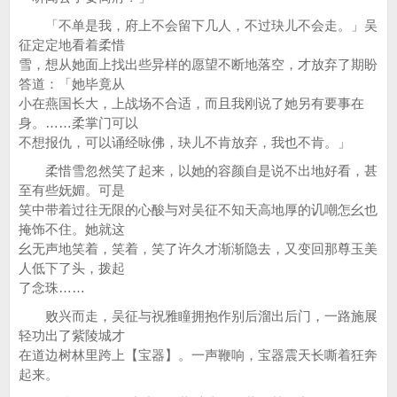
「不单是我，府上不会留下几人，不过玦儿不会走。」吴
征定定地看着柔惜
雪，想从她面上找出些异样的愿望不断地落空，才放弃了期盼
答道：「她毕竟从
小在燕国长大，上战场不合适，而且我刚说了她另有要事在
身。……柔掌门可以
不想报仇，可以诵经咏佛，玦儿不肯放弃，我也不肯。」
柔惜雪忽然笑了起来，以她的容颜自是说不出地好看，甚
至有些妩媚。可是
笑中带着过往无限的心酸与对吴征不知天高地厚的讥嘲怎幺也
掩饰不住。她就这
幺无声地笑着，笑着，笑了许久才渐渐隐去，又变回那尊玉美
人低下了头，拨起
了念珠……
败兴而走，吴征与祝雅瞳拥抱作别后溜出后门，一路施展
轻功出了紫陵城才
在道边树林里跨上【宝器】。一声鞭响，宝器震天长嘶着狂奔
起来。