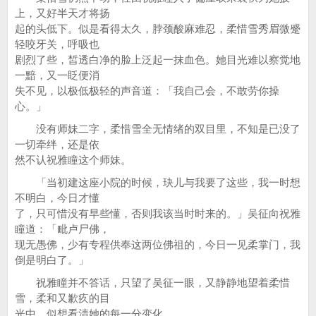
上，又好半天才将扬
起的头低下。似是看得太久，脖颈酸麻难忍，柔惜雪秀眉微蹙
轻咬牙关，呼吸也
剧烈了些，皙透白净的脸上泛起一抹血色。她目光难以察觉地
一黯，又一眨便消
失不见，以极低极轻的声音道：「我自己会，不敢劳你操
心。」
没有师妹二字，柔惜雪全无情绪的双目里，不知是已没了
一切牵绊，还是依
然不认祝雅瞳这个师妹。
「当初建这座小院的时候，玦儿与我要了这些，我一时想
不明白，今日才懂
了，只可惜没有早些懂，否则我该当时时来的。」吴征向祝雅
瞳道：「毗卢尸佛，
现无愚佛，少有专程供奉这两位佛祖的，今日一见柔掌门，我
倒是明白了。」
祝雅瞳并不答话，只望了吴征一眼，又静静地望着柔惜
雪，柔和又歉疚的目
光中，似想看清她的每一分变化。