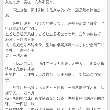
入住之后，吴征一次都不愿来。
不过这第一回来到府中最别致的小院，还是颇有惊艳之
感。
院中始终有一股淡淡的香火气，正屋被修缮成了佛堂，当
中供奉着毗卢尸佛，
左首处是现无愚佛，右首处立着观世音菩萨。三尊佛像精巧，
朴素，只以岩石雕
成，略施色彩不铸金身。堂前的桌案摆着一只小香炉点着三炷
青香，一盏油灯不
灭，一柄木鱼。
不比从前天阴门的佛寺里香火鼎盛，人来人往，但是这般
清净才是修行处该
有的样子。三炷香，三缕青烟，三座佛像，一切都寡淡而安
宁。
早课时辰已过，木鱼声不再响起，一串念珠挂在木鱼上暂
摆于案桌。这串月
亮子所制的念珠已被摩挲得光滑如镜，也被养得油润盈亮的念
珠共二十四颗。以
吴征的眼力，自能看清刻在每一颗珠子上的小字，如【柳寄