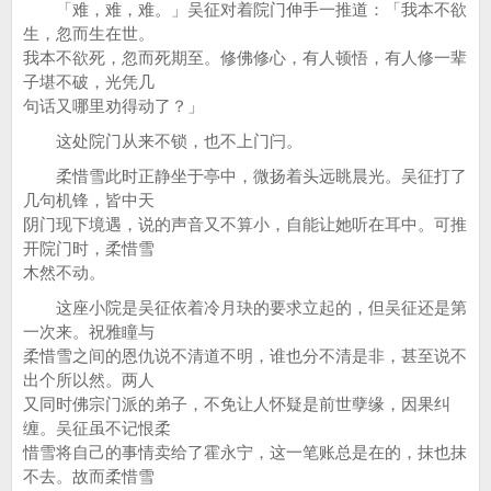
「难，难，难。」吴征对着院门伸手一推道：「我本不欲
生，忽而生在世。
我本不欲死，忽而死期至。修佛修心，有人顿悟，有人修一辈
子堪不破，光凭几
句话又哪里劝得动了？」
这处院门从来不锁，也不上门闩。
柔惜雪此时正静坐于亭中，微扬着头远眺晨光。吴征打了
几句机锋，皆中天
阴门现下境遇，说的声音又不算小，自能让她听在耳中。可推
开院门时，柔惜雪
木然不动。
这座小院是吴征依着冷月玦的要求立起的，但吴征还是第
一次来。祝雅瞳与
柔惜雪之间的恩仇说不清道不明，谁也分不清是非，甚至说不
出个所以然。两人
又同时佛宗门派的弟子，不免让人怀疑是前世孽缘，因果纠
缠。吴征虽不记恨柔
惜雪将自己的事情卖给了霍永宁，这一笔账总是在的，抹也抹
不去。故而柔惜雪