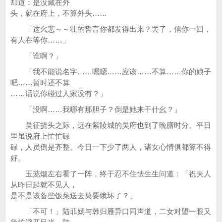
却道：是没藏在外
头，就在府上，不算外头……
「这幺悲～～壮的誓言你都发得出来？罢了，信你一回，
有人在等你……」
「谁啊？」
「我不能说名字……嗯嗯……应该……不算……你的娘子
吧……暂时还不算
……话说你碰过人家没有？」
「没啊……我哪有那胆子？倒是她来干什幺？」
吴征挠头之际，远在紫陵城的吴府也到了晚膳时分。平日
里虽说府上忙忙碌
碌，人员倒是齐整。今日一下少了两人，诸女心情俱都算不得
好。
玉茏烟左右看了一阵，终于忍不住怯生生问道：「祝夫人
从昨日起就不见人，
是不是该备些饭菜送去莫要饿坏了？」
「不可！」陆菲嫣与韩归雁异口同声道，二女对望一眼又