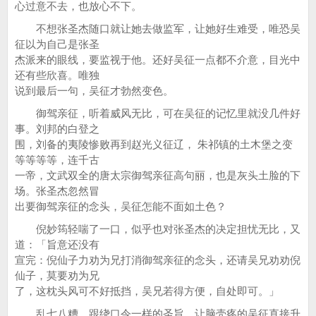
心过意不去，也放心不下。
不想张圣杰随口就让她去做监军，让她好生难受，唯恐吴
征以为自己是张圣
杰派来的眼线，要监视于他。还好吴征一点都不介意，目光中
还有些欣喜。唯独
说到最后一句，吴征才勃然变色。
御驾亲征，听着威风无比，可在吴征的记忆里就没几件好
事。刘邦的白登之
围，刘备的夷陵惨败再到赵光义征辽， 朱祁镇的土木堡之变
等等等等，连千古
一帝，文武双全的唐太宗御驾亲征高句丽，也是灰头土脸的下
场。张圣杰忽然冒
出要御驾亲征的念头，吴征怎能不面如土色？
倪妙筠轻喘了一口，似乎也对张圣杰的决定担忧无比，又
道：「旨意还没有
宣完：倪仙子力劝为兄打消御驾亲征的念头，还请吴兄劝劝倪
仙子，莫要劝为兄
了，这枕头风可不好抵挡，吴兄若得方便，自处即可。」
乱七八糟，跟绕口令一样的圣旨，让脑壳疼的吴征直接升