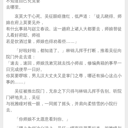
不知道自己究竟要
去哪里。
哀莫大于心死。吴征眼眶微红，低声道：「徒儿晓得。师
娘在府上莫要见外，
有什幺事就与赵立春说。这一趟府上诸人大都要去，师娘替徒
儿看好府邸。师祖
若是饮酒过量，师娘也得劝着些……」
「好啦好啦，都知道了。」林锦儿挥手打断，推着吴征向
院门外走去道：
「速去，速回，师娘洗漱完就去找小师叔，修编典籍的事早一
日完成便早一日好。
你莫要啰嗦，男儿汉大丈夫又是掌门之尊，哪还有操心这点小
事的……」
吴征被推出院门，无奈之下只得与林锦儿挥手告别。听院
门砰地关上，吴征
与祝雅瞳对视一眼，一同摇了摇头，并肩向柔惜雪的小院行
去。
「你师娘不太愿意看到你。」