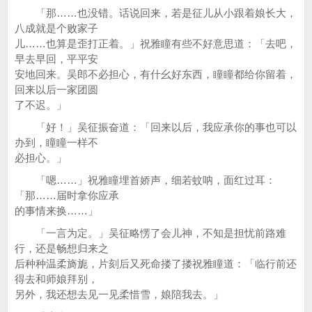
「那……也没错。话说回来，若是征儿从小跟着娘长大，
八成就是个败家子
儿……也算是歪打正着。」祝雅瞳有些不好意思道：「去吧，
早去早回，平平安
安地回来。吴郎不必担心，有什幺好东西，瞳瞳都给你留着，
回来以后一家团圆
了不迟。」
「好！」吴征振奋道：「回来以后，我应承你的事也可以
办到，瞳瞳一样不
必担心。」
「嗯……」祝雅瞳埋首娇声，细若蚊呐，面红过耳：
「那……届时拿你应承
的事情来换……」
「一言为定。」吴征略愣了会儿神，不知是担忧前路难
行，还是畅想归来之
后种种温柔旖旎，片刻后又死命搂了搂祝雅瞳道：「临行前还
得去和师娘拜别，
另外，我还想去见一见柔惜雪，娘陪我去。」