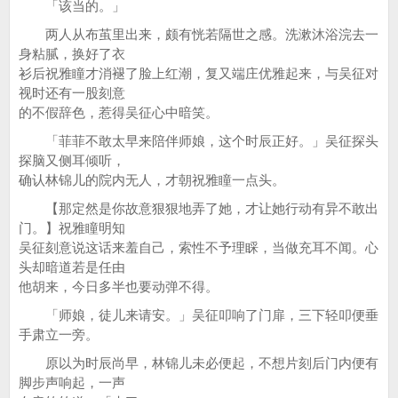
「该当的。」
两人从布茧里出来，颇有恍若隔世之感。洗漱沐浴浣去一
身粘腻，换好了衣
衫后祝雅瞳才消褪了脸上红潮，复又端庄优雅起来，与吴征对
视时还有一股刻意
的不假辞色，惹得吴征心中暗笑。
「菲菲不敢太早来陪伴师娘，这个时辰正好。」吴征探头
探脑又侧耳倾听，
确认林锦儿的院内无人，才朝祝雅瞳一点头。
【那定然是你故意狠狠地弄了她，才让她行动有异不敢出
门。】祝雅瞳明知
吴征刻意说这话来羞自己，索性不予理睬，当做充耳不闻。心
头却暗道若是任由
他胡来，今日多半也要动弹不得。
「师娘，徒儿来请安。」吴征叩响了门扉，三下轻叩便垂
手肃立一旁。
原以为时辰尚早，林锦儿未必便起，不想片刻后门内便有
脚步声响起，一声