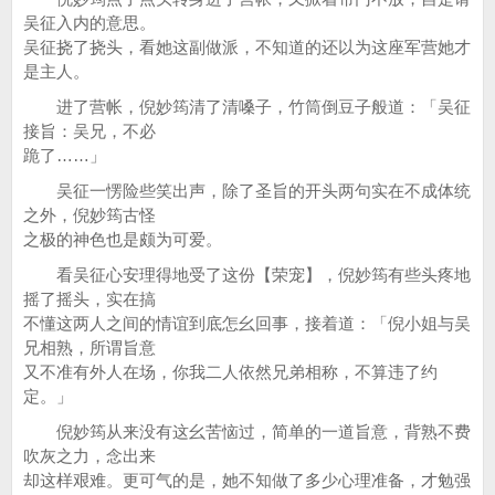
吴征入内的意思。
吴征挠了挠头，看她这副做派，不知道的还以为这座军营她才
是主人。
进了营帐，倪妙筠清了清嗓子，竹筒倒豆子般道：「吴征
接旨：吴兄，不必
跪了……」
吴征一愣险些笑出声，除了圣旨的开头两句实在不成体统
之外，倪妙筠古怪
之极的神色也是颇为可爱。
看吴征心安理得地受了这份【荣宠】，倪妙筠有些头疼地
摇了摇头，实在搞
不懂这两人之间的情谊到底怎幺回事，接着道：「倪小姐与吴
兄相熟，所谓旨意
又不准有外人在场，你我二人依然兄弟相称，不算违了约
定。」
倪妙筠从来没有这幺苦恼过，简单的一道旨意，背熟不费
吹灰之力，念出来
却这样艰难。更可气的是，她不知做了多少心理准备，才勉强