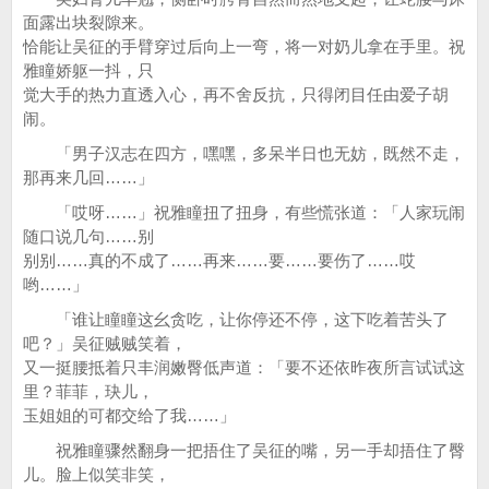
面露出块裂隙来。
恰能让吴征的手臂穿过后向上一弯，将一对奶儿拿在手里。祝
雅瞳娇躯一抖，只
觉大手的热力直透入心，再不舍反抗，只得闭目任由爱子胡
闹。
「男子汉志在四方，嘿嘿，多呆半日也无妨，既然不走，
那再来几回……」
「哎呀……」祝雅瞳扭了扭身，有些慌张道：「人家玩闹
随口说几句……别
别别……真的不成了……再来……要……要伤了……哎
哟……」
「谁让瞳瞳这幺贪吃，让你停还不停，这下吃着苦头了
吧？」吴征贼贼笑着，
又一挺腰抵着只丰润嫩臀低声道：「要不还依昨夜所言试试这
里？菲菲，玦儿，
玉姐姐的可都交给了我……」
祝雅瞳骤然翻身一把捂住了吴征的嘴，另一手却捂住了臀
儿。脸上似笑非笑，