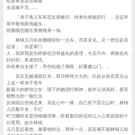
征更希望这些典籍
永远修不完……
「弟子将入军务恐近期难归，特来向师娘辞行。」吴征毕
恭毕敬地跪地磕头，
祝雅瞳也随在身侧矮身一福。
林锦儿只向祝雅瞳轻轻一点头，浑若未见。又一把拉起吴
征道：「你是掌门
人，就算我是你师娘也没有磕头的道理，今后不许。师娘在此
好好的，务虚担忧。
你有事自去便了，早些站稳了脚跟，好重建山门。」
吴征见她满面红光，双目睁得大大的。比起从前在昆仑山
上这一辈弟子里年
龄最小的娇俏少女，现下的她强打精神，故作云淡风轻，甚至
那憋出的一脸红光
反倒现出些病态来。吴征心中一痛，自己初下昆仑山时，林锦
儿百般不舍，千叮
咛万嘱咐全是些细微琐事，听着絮叨的话却让人心里甜甜的十
分受用。如今林锦
儿只是赶着他，催着他快点，再快一点，吴征都不能林锦儿知