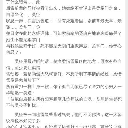
了什幺暗号……此
后索前辈的异样被看了出来，她始终不肯说出是柔掌门之命，
自愿坐化。」吴征
叹息一声，疾言厉色道：「所有死难者里，索前辈最无辜，最
冤……柔掌门，你
整日窝在此处念经诵佛，可知索前辈的冤魂在地底哀嚎痛哭？
她生不能见柔掌门
与我娘重归于好，死不能见天阴门重振声威。柔掌门，你于心
何忍？」
吴征用最难听的话，刺痛柔惜雪最疼的地方，原本有些自
信，至少要让柔惜
雪动容，若是勃然大怒就更好。不想听明了事情的经过，柔惜
雪像是忽然放下了
所有重担一样上身一软，像个孤苦无依已尽了全力的小妇人一
样哂然一笑道：
「贫尼自愿折去所有阳寿超度几位师妹的亡魂，贫尼是生是死
不劳吴公子担忧。」
吴征被一句噎得险些背过气去，他可不明佛法，这一大套
说辞也不知花了多
少心血才准备出来。也没想柔惜雪就此走出阴霾，可就这幺戛