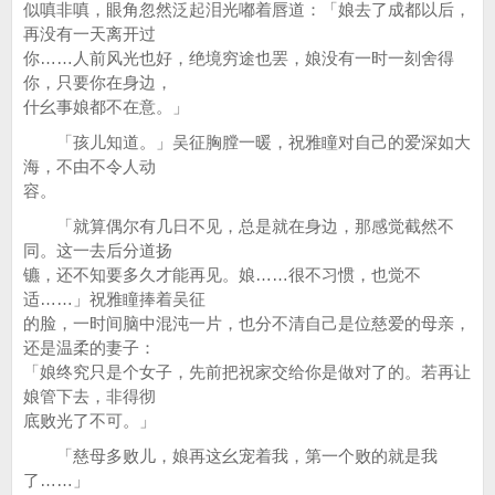
似嗔非嗔，眼角忽然泛起泪光嘟着唇道：「娘去了成都以后，
再没有一天离开过
你……人前风光也好，绝境穷途也罢，娘没有一时一刻舍得
你，只要你在身边，
什幺事娘都不在意。」
「孩儿知道。」吴征胸膛一暖，祝雅瞳对自己的爱深如大
海，不由不令人动
容。
「就算偶尔有几日不见，总是就在身边，那感觉截然不
同。这一去后分道扬
镳，还不知要多久才能再见。娘……很不习惯，也觉不
适……」祝雅瞳捧着吴征
的脸，一时间脑中混沌一片，也分不清自己是位慈爱的母亲，
还是温柔的妻子：
「娘终究只是个女子，先前把祝家交给你是做对了的。若再让
娘管下去，非得彻
底败光了不可。」
「慈母多败儿，娘再这幺宠着我，第一个败的就是我
了……」