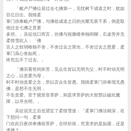
「毗卢尸佛位居过去七佛第一，无忧树下成道之时，犹如
百亿日出。我猜柔
掌门供奉毗卢尸佛，与佛祖成道之日的光耀无甚干系，倒是取
他过去七佛之意更
多些。」吴征信口而言，仿佛与祝雅瞳单独闲聊，石桌旁并无
柔惜雪此人：「佛
言人之软弱唯独不舍，不舍过去之荣光，不舍过去之恩爱，柔
掌门虽心丧如死，
终究忘不了过去。」
「佛宗看世间疾苦，见众生皆以无明为父，时不时动无明
之心，以贪爱为母，
时不时动贪爱之念，所以言众生皆愚。我猜柔掌门供奉现无愚
佛，是想不生无明，
不生贪爱。至于观世音菩萨，则是求菩萨的大智慧以破此魔
障，以寻光明。」
吴征说完之后也望定了柔惜雪道：「柔掌门佛法精深，在
下想问一句，柔掌
门在此日夜供奉佛祖菩萨，念经祈祝，究竟求的是如愿，还是
求禅？」