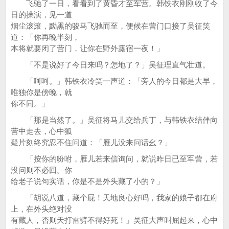
飞驰了一日，看看到了黄昏才至军营。韩铁衣刚刚收了今
日的操演，见一道
烟尘滚滚，黝黑的骏马飞驰而至，便候在营门口接了吴征笑
道：「你再晚半刻，
本将就要闭了营门，让你在野外露宿一夜！」
「不是说好了今日来吗？怎地了？」吴征理直气壮道。
「呵呵。」韩铁衣冷笑一声道：「旁人的今日都是大早，
唯独你是傍晚，就
你不同。」
「那是当然了。」吴征将马儿交给兵丁，与韩铁衣结伴向
营中走去，心中狐
疑片刻终究忍不住问道：「雁儿没来问话幺？」
「按你的吩咐，雁儿若来信询问，就说昨日已至军营，若
没问则不必回。你
给老子说句实话，你是不是外头藏了小的？」
「胡说八道，藏个屁！天地良心好吗，我家的娘子都在府
上，在外头绝对没
有藏人，否则天打雷劈不得好死！」吴征大声叫屈起来，心中