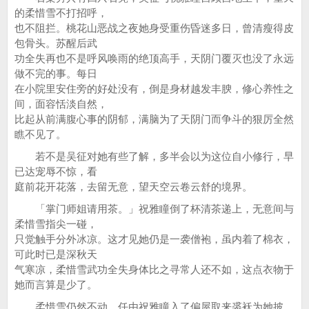
的柔惜雪不打招呼，
也不阻拦。桃花山恶战之夜她身受重伤昏迷多日，曾清瘦得皮
包骨头。苏醒后武
功全失再也不是呼风唤雨的绝顶高手，天阴门覆灭也没了永远
做不完的事。每日
在小院里安住旁的好处没有，倒是身材越发丰腴，修心养性之
间，面容恬淡自然，
比起从前满腹心事的阴郁，满脑为了天阴门而争斗的狠厉全然
瞧不见了。
若不是吴征对她有些了解，多半会以为这位自小修行，早
已达宠辱不惊，看
庭前花开花落，去留无意，望天空云卷云舒的境界。
「掌门师姐请用茶。」祝雅瞳倒了杯清茶递上，无意间与
柔惜雪指尖一碰，
只觉触手分外冰凉。这才见她仍是一袭僧袍，虽内着了棉衣，
可此时已是深秋天
气寒凉，柔惜雪武功全失身体比之寻常人还不如，这点衣物于
她而言算是少了。
柔惜雪仍然不动，任由祝雅瞳入了偏屋取来裘袄为她披