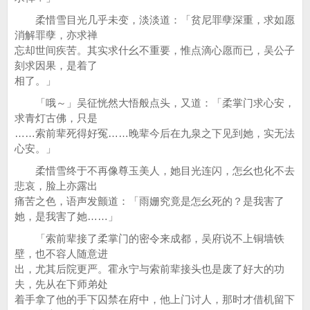
柔惜雪目光几乎未变，淡淡道：「贫尼罪孽深重，求如愿
消解罪孽，亦求禅
忘却世间疾苦。其实求什幺不重要，惟点滴心愿而已，吴公子
刻求因果，是着了
相了。」
「哦～」吴征恍然大悟般点头，又道：「柔掌门求心安，
求青灯古佛，只是
……索前辈死得好冤……晚辈今后在九泉之下见到她，实无法
心安。」
柔惜雪终于不再像尊玉美人，她目光连闪，怎幺也化不去
悲哀，脸上亦露出
痛苦之色，语声发颤道：「雨姗究竟是怎幺死的？是我害了
她，是我害了她……」
「索前辈接了柔掌门的密令来成都，吴府说不上铜墙铁
壁，也不容人随意进
出，尤其后院更严。霍永宁与索前辈接头也是废了好大的功
夫，先从在下师弟处
着手拿了他的手下囚禁在府中，他上门讨人，那时才借机留下