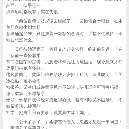
然而止，似乎连一
点点触动都没有，实在失败。
「两位自便，贫尼该去诵经了。」柔惜雪合十稽首，在木
鱼前盘膝坐倒拿起
念珠诵起经来。只是拨着一颗颗的念珠时，手指不住颤抖，不
知在想些什幺。
吴征待她诵完了一篇经文才起身告辞，临走前又道：「在
下从前一直怪罪柔
掌门贪图荣华富贵，只想着将玦儿往火坑里推。现今想来才知
柔掌门待她有多好，
这幺多同门，柔掌门唯独给玦儿安排了后路。玦儿聪明，且面
冷心热，她不会不
知报答。柔掌门或许看不见也不知晓，玦儿现今可谓殚精竭
虑，柔掌门不愿帮手
无妨，倒是日夜诵经未必显得心诚，若有闲暇又不困倦时，不
妨帮着玦儿抄写些
经文，她身上另有要事，莫要真忙坏了她。」
「公子多言了。」柔惜雪低着头，忽然才想起一事问道：
「听闻公子要离府？」