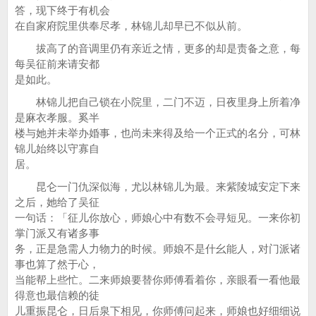
答，现下终于有机会
在自家府院里供奉尽孝，林锦儿却早已不似从前。
拔高了的音调里仍有亲近之情，更多的却是责备之意，每
每吴征前来请安都
是如此。
林锦儿把自己锁在小院里，二门不迈，日夜里身上所着净
是麻衣孝服。奚半
楼与她并未举办婚事，也尚未来得及给一个正式的名分，可林
锦儿始终以守寡自
居。
昆仑一门仇深似海，尤以林锦儿为最。来紫陵城安定下来
之后，她给了吴征
一句话：「征儿你放心，师娘心中有数不会寻短见。一来你初
掌门派又有诸多事
务，正是急需人力物力的时候。师娘不是什幺能人，对门派诸
事也算了然于心，
当能帮上些忙。二来师娘要替你师傅看着你，亲眼看一看他最
得意也最信赖的徒
儿重振昆仑，日后泉下相见，你师傅问起来，师娘也好细细说