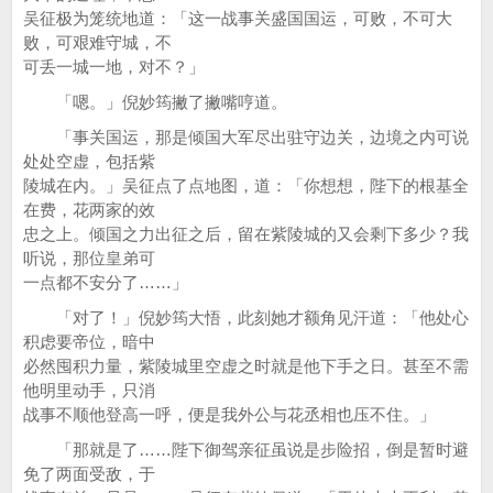
吴征极为笼统地道：「这一战事关盛国国运，可败，不可大
败，可艰难守城，不
可丢一城一地，对不？」
「嗯。」倪妙筠撇了撇嘴哼道。
「事关国运，那是倾国大军尽出驻守边关，边境之内可说
处处空虚，包括紫
陵城在内。」吴征点了点地图，道：「你想想，陛下的根基全
在费，花两家的效
忠之上。倾国之力出征之后，留在紫陵城的又会剩下多少？我
听说，那位皇弟可
一点都不安分了……」
「对了！」倪妙筠大悟，此刻她才额角见汗道：「他处心
积虑要帝位，暗中
必然囤积力量，紫陵城里空虚之时就是他下手之日。甚至不需
他明里动手，只消
战事不顺他登高一呼，便是我外公与花丞相也压不住。」
「那就是了……陛下御驾亲征虽说是步险招，倒是暂时避
免了两面受敌，于