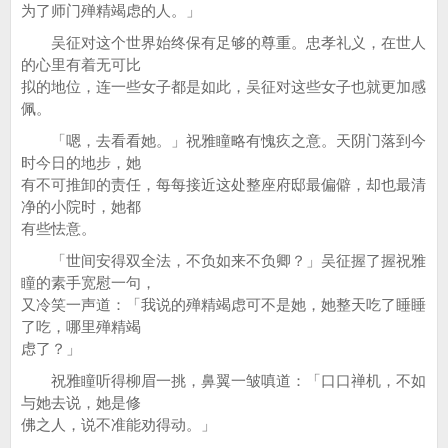
为了师门殚精竭虑的人。」
吴征对这个世界始终保有足够的尊重。忠孝礼义，在世人
的心里有着无可比
拟的地位，连一些女子都是如此，吴征对这些女子也就更加感
佩。
「嗯，去看看她。」祝雅瞳略有愧疚之意。天阴门落到今
时今日的地步，她
有不可推卸的责任，每每接近这处整座府邸最偏僻，却也最清
净的小院时，她都
有些怯意。
「世间安得双全法，不负如来不负卿？」吴征握了握祝雅
瞳的素手宽慰一句，
又冷笑一声道：「我说的殚精竭虑可不是她，她整天吃了睡睡
了吃，哪里殚精竭
虑了？」
祝雅瞳听得柳眉一挑，鼻翼一皱嗔道：「口口禅机，不如
与她去说，她是修
佛之人，说不准能劝得动。」