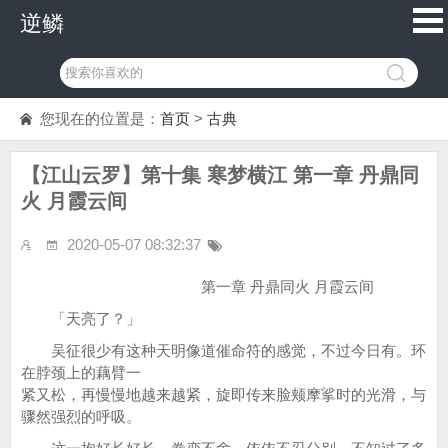
逆鳞
您现在的位置是：
首页
>
古典
【江山云罗】第十集 寒梦横江 第一章 丹鼎同
火 月霞云间
2020-05-07 08:32:37
第一章 丹鼎同火 月霞云间
「天亮了？」
吴征很少有这种天明像道催命符的感觉，不过今日有。环
在脖颈上的藕臂一
紧又松，再慢慢地越来越紧，旋即传来脸颊摩挲时的光滑，与
骤然强烈的呼吸。