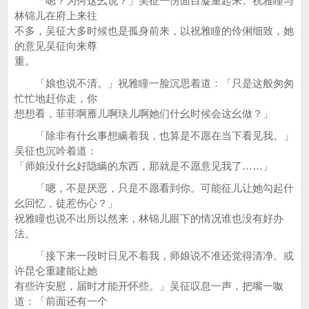
「嗯？为何这幺说？」吴征一愣面目凝重起来。祝雅瞳与
林锦儿在府上来往
不多，吴征大多时候也是孤身前来，以祝雅瞳的伶俐细致，她
的意见吴征向来尊
重。
「娘也说不清。」祝雅瞳一脸沉思着道：「只是这般匆匆
忙忙地赶你走，你
想想看，菲菲啊雁儿啊玦儿啊她们什幺时候会这幺做？」
「除非有什幺事想瞒着我，也算是不愿在当下看见我。」
吴征也沉吟着道：
「师娘没什幺好隐瞒的东西，那就是不愿意见我了……」
「嗯，不是厌恶，只是不愿看到你。可能征儿让她勾起什
幺回忆，徒惹伤心？」
祝雅瞳也说不出所以然来，林锦儿眼下的情况谁也没有好办
法。
「接下来一段时日见不着我，师娘说不准还觉得清净。或
许昆仑重建能让她
有些许安慰，届时才能开怀些。」吴征叹息一声，把嘴一呶
道：「前面还有一个