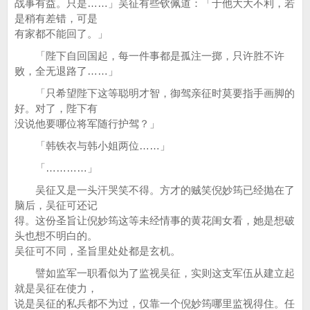
战事有益。只是……」吴征有些钦佩道：「于他大大不利，若
是稍有差错，可是
有家都不能回了。」
「陛下自回国起，每一件事都是孤注一掷，只许胜不许
败，全无退路了……」
「只希望陛下这等聪明才智，御驾亲征时莫要指手画脚的
好。对了，陛下有
没说他要哪位将军随行护驾？」
「韩铁衣与韩小姐两位……」
「…………」
吴征又是一头汗哭笑不得。方才的贼笑倪妙筠已经抛在了
脑后，吴征可还记
得。这份圣旨让倪妙筠这等未经情事的黄花闺女看，她是想破
头也想不明白的。
吴征可不同，圣旨里处处都是玄机。
譬如监军一职看似为了监视吴征，实则这支军伍从建立起
就是吴征在使力，
说是吴征的私兵都不为过，仅靠一个倪妙筠哪里监视得住。任